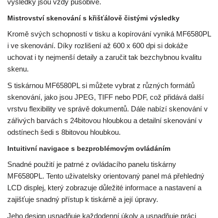
výsledky jsou vždy působivé.
Mistrovství skenování s křišťálově čistými výsledky
Kromě svých schopností v tisku a kopírování vyniká MF6580PL
i ve skenování. Díky rozlišení až 600 x 600 dpi si dokáže
uchovat i ty nejmenší detaily a zaručit tak bezchybnou kvalitu
skenu.
S tiskárnou MF6580PL si můžete vybrat z různých formátů
skenování, jako jsou JPEG, TIFF nebo PDF, což přidává další
vrstvu flexibility ve správě dokumentů. Dále nabízí skenování v
zářivých barvách s 24bitovou hloubkou a detailní skenování v
odstínech šedi s 8bitovou hloubkou.
Intuitivní navigace s bezproblémovým ovládáním
Snadné použití je patrné z ovládacího panelu tiskárny
MF6580PL. Tento uživatelsky orientovaný panel má přehledný
LCD displej, který zobrazuje důležité informace a nastavení a
zajišťuje snadný přístup k tiskárně a její úpravy.
Jeho design usnadňuje každodenní úkoly a usnadňuje práci