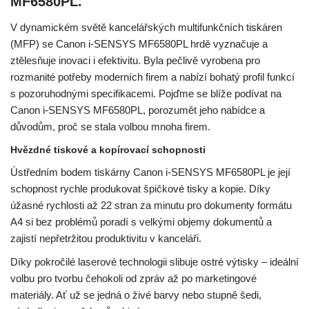
MF6580PL.
V dynamickém světě kancelářských multifunkčních tiskáren
(MFP) se Canon i-SENSYS MF6580PL hrdě vyznačuje a
ztělesňuje inovaci i efektivitu. Byla pečlivě vyrobena pro
rozmanité potřeby moderních firem a nabízí bohatý profil funkcí
s pozoruhodnými specifikacemi. Pojďme se blíže podívat na
Canon i-SENSYS MF6580PL, porozumět jeho nabídce a
důvodům, proč se stala volbou mnoha firem.
Hvězdné tiskové a kopírovací schopnosti
Ústředním bodem tiskárny Canon i-SENSYS MF6580PL je její
schopnost rychle produkovat špičkové tisky a kopie. Díky
úžasné rychlosti až 22 stran za minutu pro dokumenty formátu
A4 si bez problémů poradí s velkými objemy dokumentů a
zajistí nepřetržitou produktivitu v kanceláři.
Díky pokročilé laserové technologii slibuje ostré výtisky – ideální
volbu pro tvorbu čehokoli od zpráv až po marketingové
materiály. Ať už se jedná o živé barvy nebo stupně šedi,