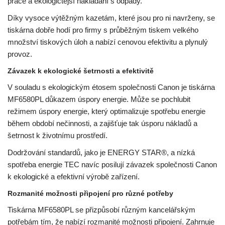
práce a ekologičtější nakládání s odpady.
Díky vysoce výtěžným kazetám, které jsou pro ni navrženy, se
tiskárna dobře hodí pro firmy s průběžným tiskem velkého
množství tiskových úloh a nabízí cenovou efektivitu a plynulý
provoz.
Závazek k ekologické šetrnosti a efektivitě
V souladu s ekologickým étosem společnosti Canon je tiskárna
MF6580PL důkazem úspory energie. Může se pochlubit
režimem úspory energie, který optimalizuje spotřebu energie
během období nečinnosti, a zajišťuje tak úsporu nákladů a
šetrnost k životnímu prostředí.
Dodržování standardů, jako je ENERGY STAR®, a nízká
spotřeba energie TEC navíc posilují závazek společnosti Canon
k ekologické a efektivní výrobě zařízení.
Rozmanité možnosti připojení pro různé potřeby
Tiskárna MF6580PL se přizpůsobí různým kancelářským
potřebám tím, že nabízí rozmanité možnosti připojení. Zahrnuje