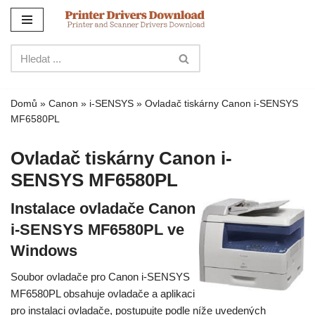
Přejít
na
obsah
Domů
»
Canon
»
i-SENSYS
»
Ovladač tiskárny Canon i-SENSYS
MF6580PL
Ovladač tiskárny Canon i-
SENSYS MF6580PL
Instalace ovladače Canon
i-SENSYS MF6580PL ve
Windows
Soubor ovladače pro Canon i-SENSYS
MF6580PL obsahuje ovladače a aplikaci
pro instalaci ovladače, postupujte podle níže uvedených