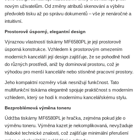
novým uživatelům. Od změny atributů skenování a výběru
předvoleb tisku až po správu dokumentů – vše je nenáročné a
intuitivní.
Prostorově úsporný, elegantní design
Výraznou vlastností tiskárny MF6580PL je její prostorově
úsporná konstrukce. Vzhledem k prostorovým omezením
moderních kanceláří její design zajišťuje, že se pohodlně hodí
do různých prostředí, aniž by dominoval prostoru, což je
výhodou pro menší kanceláře nebo stísněné pracovní prostory.
Jeho kompaktní rozměry však nesnižují funkčnost. Tato
multifunkční tiskárna elegantně spojuje praktičnost s moderním
vzhledem, který se hodí k modernímu kancelářskému stylu.
Bezproblémová výměna toneru
Údržba tiskárny MF6580PL je hračka, zejména pokud jde o
výměnu toneru. Výměna kazet je nekomplikovaná, nevyžaduje
hluboké technické znalosti, což zajišťuje minimální přerušení