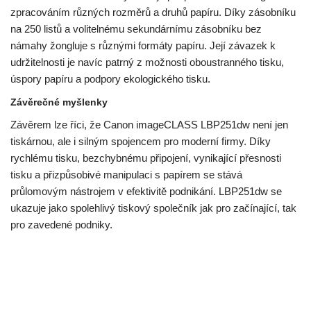
zpracováním různých rozměrů a druhů papíru. Díky zásobníku
na 250 listů a volitelnému sekundárnímu zásobníku bez
námahy žongluje s různými formáty papíru. Její závazek k
udržitelnosti je navíc patrný z možnosti oboustranného tisku,
úspory papíru a podpory ekologického tisku.
Závěrečné myšlenky
Závěrem lze říci, že Canon imageCLASS LBP251dw není jen
tiskárnou, ale i silným spojencem pro moderní firmy. Díky
rychlému tisku, bezchybnému připojení, vynikající přesnosti
tisku a přizpůsobivé manipulaci s papírem se stává
průlomovým nástrojem v efektivitě podnikání. LBP251dw se
ukazuje jako spolehlivý tiskový společník jak pro začínající, tak
pro zavedené podniky.