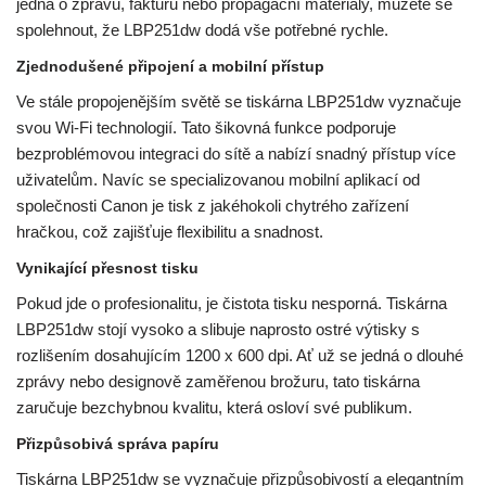
jedná o zprávu, fakturu nebo propagační materiály, můžete se
spolehnout, že LBP251dw dodá vše potřebné rychle.
Zjednodušené připojení a mobilní přístup
Ve stále propojenějším světě se tiskárna LBP251dw vyznačuje
svou Wi-Fi technologií. Tato šikovná funkce podporuje
bezproblémovou integraci do sítě a nabízí snadný přístup více
uživatelům. Navíc se specializovanou mobilní aplikací od
společnosti Canon je tisk z jakéhokoli chytrého zařízení
hračkou, což zajišťuje flexibilitu a snadnost.
Vynikající přesnost tisku
Pokud jde o profesionalitu, je čistota tisku nesporná. Tiskárna
LBP251dw stojí vysoko a slibuje naprosto ostré výtisky s
rozlišením dosahujícím 1200 x 600 dpi. Ať už se jedná o dlouhé
zprávy nebo designově zaměřenou brožuru, tato tiskárna
zaručuje bezchybnou kvalitu, která osloví své publikum.
Přizpůsobivá správa papíru
Tiskárna LBP251dw se vyznačuje přizpůsobivostí a elegantním