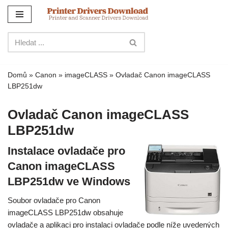
Přejít
na
obsah
Domů
»
Canon
»
imageCLASS
»
Ovladač Canon imageCLASS
LBP251dw
Ovladač Canon imageCLASS
LBP251dw
Instalace ovladače pro
Canon imageCLASS
LBP251dw ve Windows
Soubor ovladače pro Canon
imageCLASS LBP251dw obsahuje
ovladače a aplikaci pro instalaci ovladače podle níže uvedených