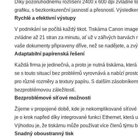
Díky pozoruhodnému rozlišení 2400 x 600 dpi zvládne to
grafiku, s bezkonkurenční jasností a přesností. Výsledkem
Rychlé a efektivní výstupy
V podnikání se počítá každý tikot. Tiskárna Canon imag
zvládne až 21 stran za minutu, ať už v zářivých barvách 
vaše dokumenty připraveny dříve, než se nadějete, a zvýš
Adaptabilní papírenská řešení
Každá firma je jedinečná, a proto je nutná tiskárna, 
se s touto situací bez problémů vyrovnává a nabízí prost
pro různé rozměry a textury papíru. S dalším zásobníkem n
bezproblémovou záležitostí.
Bezproblémové síťové možnosti
Žijeme v propojené době, kde je nekomplikované síťo
je o krok napřed díky integrované funkci Ethernet, která u
Výhodou je, že tiskárnu může používat více členů týmu b
Snadný oboustranný tisk