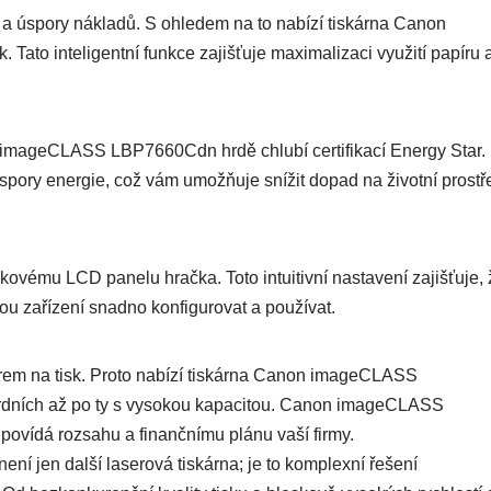
ty a úspory nákladů. S ohledem na to nabízí tiskárna Canon
to inteligentní funkce zajišťuje maximalizaci využití papíru 
non imageCLASS LBP7660Cdn hrdě chlubí certifikací Energy Star.
úspory energie, což vám umožňuje snížit dopad na životní prostř
dkovému LCD panelu hračka. Toto intuitivní nastavení zajišťuje, 
mohou zařízení snadno konfigurovat a používat.
rem na tisk. Proto nabízí tiskárna Canon imageCLASS
rdních až po ty s vysokou kapacitou. Canon imageCLASS
ovídá rozsahu a finančnímu plánu vaší firmy.
jen další laserová tiskárna; je to komplexní řešení