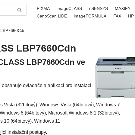
PIXMA
imageCLASS
i-SENSYS
MAXIFY
CanoScan LiDE
imageFORMULA
FAX
HP
 LBP7660Cdn
ASS LBP7660Cdn
geCLASS LBP7660Cdn ve
ahuje ovladače a aplikaci pro instalaci
Vista (32bitový), Windows Vista (64bitový), Windows 7
 Windows 8 (64bitový), Microsoft Windows 8.1 (32bitový),
s 10 (64bitový), Windows 11
ící instalační postupy.