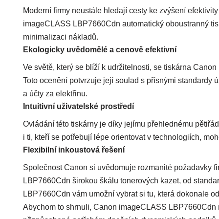
Moderní firmy neustále hledají cesty ke zvýšení efektivi
imageCLASS LBP7660Cdn automatický oboustranný tisk. Ta
minimalizaci nákladů.
Ekologicky uvědomělé a cenově efektivní
Ve světě, který se blíží k udržitelnosti, se tiskárna Ca
Toto ocenění potvrzuje její soulad s přísnými standardy 
a účty za elektřinu.
Intuitivní uživatelské prostředí
Ovládání této tiskárny je díky jejímu přehlednému pětiřá
i ti, kteří se potřebují lépe orientovat v technologiích, 
Flexibilní inkoustová řešení
Společnost Canon si uvědomuje rozmanité požadavky fi
LBP7660Cdn širokou škálu tonerových kazet, od standa
LBP7660Cdn vám umožní vybrat si tu, která dokonale odp
Abychom to shrnuli, Canon imageCLASS LBP7660Cdn není 