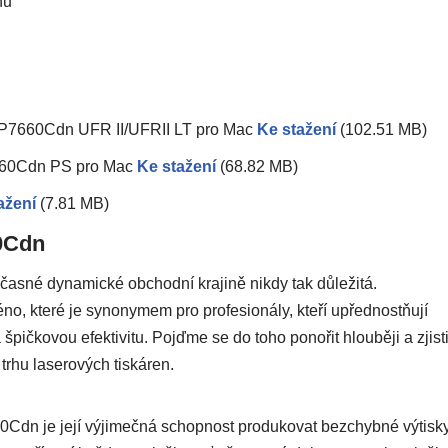
nů
BP7660Cdn UFR II/UFRII LT pro Mac
Ke stažení
(102.51 MB)
660Cdn PS pro Mac
Ke stažení
(68.82 MB)
ažení
(7.81 MB)
0Cdn
časné dynamické obchodní krajině nikdy tak důležitá.
které je synonymem pro profesionály, kteří upřednostňují
špičkovou efektivitu. Pojďme se do toho ponořit hlouběji a zjisti
trhu laserových tiskáren.
n je její výjimečná schopnost produkovat bezchybné výtisky