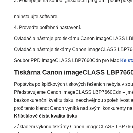
3. Poklepejte na soubor „Instalační program“ podle poky
nainstalujte software.
4. Proveďte potřebná nastavení.
Ovladač a nástroje pro tiskárnu Canon imageCLASS L
Ovladač a nástroje tiskárny Canon imageCLASS LBP7
Soubor PPD imageCLASS LBP7660Cdn pro Mac
Ke st
Tiskárna Canon imageCLASS LBP766
Poptávka po špičkových tiskových řešeních nebyla v sou
Představujeme Canon imageCLASS LBP7660Cdn – jméno, 
bezkonkurenční kvalitu tisku, neochvějnou spolehlivost a 
proč tento klenot Canon vyniká nad svými konkurenty na 
Křišťálově čistá kvalita tisku
Základem výkonu tiskárny Canon imageCLASS LBP7660Cd