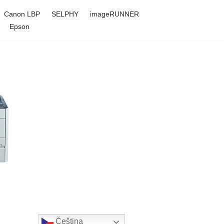
Canon LBP
SELPHY
imageRUNNER
Epson
Čeština‎