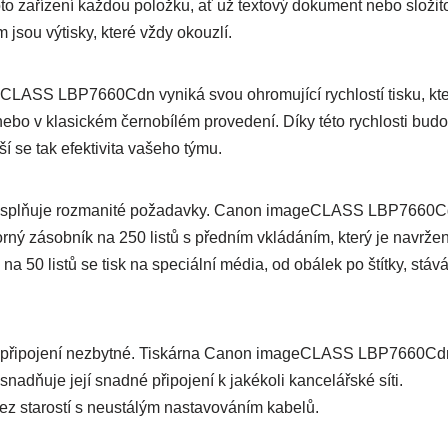
to zařízení každou položku, ať už textový dokument nebo složit
 jsou výtisky, které vždy okouzlí.
eCLASS LBP7660Cdn vyniká svou ohromující rychlostí tisku, kt
nebo v klasickém černobílém provedení. Díky této rychlosti bud
í se tak efektivita vašeho týmu.
která splňuje rozmanité požadavky. Canon imageCLASS LBP7660
orný zásobník na 250 listů s předním vkládáním, který je navrže
a 50 listů se tisk na speciální média, od obálek po štítky, stáv
vé připojení nezbytné. Tiskárna Canon imageCLASS LBP7660Cd
snadňuje její snadné připojení k jakékoli kancelářské síti.
ez starostí s neustálým nastavováním kabelů.