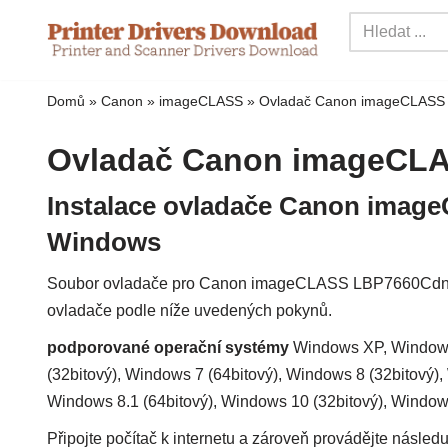
Přejít
na
Domů
»
Canon
»
imageCLASS
»
Ovladač Canon imageCLASS
obsah
Ovladač Canon imageCL
Instalace ovladače Canon ima
Windows
Soubor ovladače pro Canon imageCLASS LBP7660Cdn obs
ovladače podle níže uvedených pokynů.
podporované operační systémy
Windows XP, Windows 
(32bitový), Windows 7 (64bitový), Windows 8 (32bitový),
Windows 8.1 (64bitový), Windows 10 (32bitový), Window
Připojte počítač k internetu a zároveň provádějte následuj