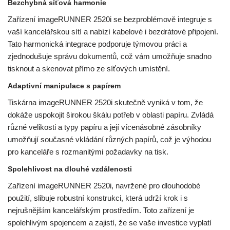
Bezchybná síťová harmonie
Zařízení imageRUNNER 2520i se bezproblémově integruje s
vaší kancelářskou sítí a nabízí kabelové i bezdrátové připojení.
Tato harmonická integrace podporuje týmovou práci a
zjednodušuje správu dokumentů, což vám umožňuje snadno
tisknout a skenovat přímo ze síťových umístění.
Adaptivní manipulace s papírem
Tiskárna imageRUNNER 2520i skutečně vyniká v tom, že
dokáže uspokojit širokou škálu potřeb v oblasti papíru. Zvládá
různé velikosti a typy papíru a její vícenásobné zásobníky
umožňují současné vkládání různých papírů, což je výhodou
pro kanceláře s rozmanitými požadavky na tisk.
Spolehlivost na dlouhé vzdálenosti
Zařízení imageRUNNER 2520i, navržené pro dlouhodobé
použití, slibuje robustní konstrukci, která udrží krok i s
nejrušnějším kancelářským prostředím. Toto zařízení je
spolehlivým spojencem a zajistí, že se vaše investice vyplatí