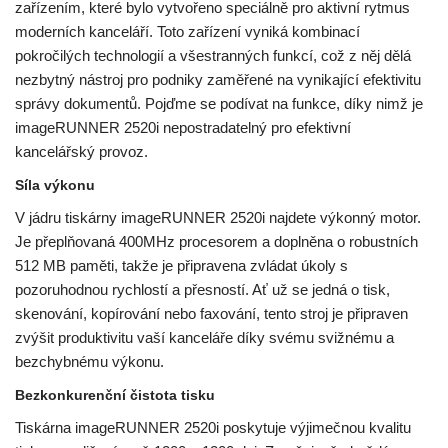
zařízením, které bylo vytvořeno speciálně pro aktivní rytmus
moderních kanceláří. Toto zařízení vyniká kombinací
pokročilých technologií a všestranných funkcí, což z něj dělá
nezbytný nástroj pro podniky zaměřené na vynikající efektivitu
správy dokumentů. Pojďme se podívat na funkce, díky nimž je
imageRUNNER 2520i nepostradatelný pro efektivní
kancelářský provoz.
Síla výkonu
V jádru tiskárny imageRUNNER 2520i najdete výkonný motor.
Je přeplňovaná 400MHz procesorem a doplněna o robustních
512 MB paměti, takže je připravena zvládat úkoly s
pozoruhodnou rychlostí a přesností. Ať už se jedná o tisk,
skenování, kopírování nebo faxování, tento stroj je připraven
zvýšit produktivitu vaší kanceláře díky svému svižnému a
bezchybnému výkonu.
Bezkonkurenční čistota tisku
Tiskárna imageRUNNER 2520i poskytuje výjimečnou kvalitu