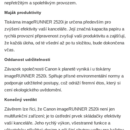
nepřetržitým a spolehlivým provozem.
Maják produktivity
Tiskárna imageRUNNER 2520i je určena především pro
zvýšení efektivity vaší kanceláře. Její značná kapacita papíru a
rychlá provozní připravenost zvyšují vaši produktivitu a zajišťují,
že každá úloha, od té všední až po tu složitou, bude dokončena
včas.
Oddanost udržitelnosti
Závazek společnosti Canon k planetě vyniká i u tiskárny
imageRUNNER 2520i. Splňuje přísné environmentální normy a
podporuje udržitelné postupy, což odráží firemní étos, který si
cení ekologického uvědomění.
Konečný verdikt
Závěrem lze říci, že Canon imageRUNNER 2520i není jen
multifunkční zařízení; je to ústřední prvek skládačky efektivity
vaší kanceláře. Jeho rychlý výkon, všestranné funkce a
uživatelsky přívětivý design z něj činí chytrou volbu pro každou