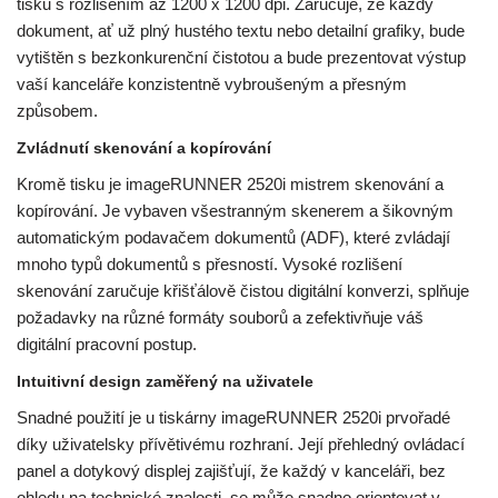
tisku s rozlišením až 1200 x 1200 dpi. Zaručuje, že každý
dokument, ať už plný hustého textu nebo detailní grafiky, bude
vytištěn s bezkonkurenční čistotou a bude prezentovat výstup
vaší kanceláře konzistentně vybroušeným a přesným
způsobem.
Zvládnutí skenování a kopírování
Kromě tisku je imageRUNNER 2520i mistrem skenování a
kopírování. Je vybaven všestranným skenerem a šikovným
automatickým podavačem dokumentů (ADF), které zvládají
mnoho typů dokumentů s přesností. Vysoké rozlišení
skenování zaručuje křišťálově čistou digitální konverzi, splňuje
požadavky na různé formáty souborů a zefektivňuje váš
digitální pracovní postup.
Intuitivní design zaměřený na uživatele
Snadné použití je u tiskárny imageRUNNER 2520i prvořadé
díky uživatelsky přívětivému rozhraní. Její přehledný ovládací
panel a dotykový displej zajišťují, že každý v kanceláři, bez
ohledu na technické znalosti, se může snadno orientovat v