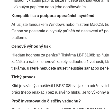
maraton vkládání papíru, takže můžete tisknout více a m
uvíznutým papírem nebo jeho doplňováním.
Kompatibilita a podpora operačních systémů
Ať už jste fanouškem Windows nebo mistrem MacOS, tis
Canon se postarala o plynulý průběh od nastavení až po t
platformu.
Cenově výhodný tisk
Hledáte hodnotu za peníze? Tiskárna LBP3108b splňuje
začátku a nabízí tonerové kazety s dlouhou životností, kt
tiskárna, u které nebudete muset neustále sahat po pen
Tichý provoz
Klid je vzácný a naštěstí LBP3108b ví, jak ho udržet v ti
práci (nebo relaxaci) bez rušivého hluku. Je to výkonný a
Proč investovat do čističky vzduchu?