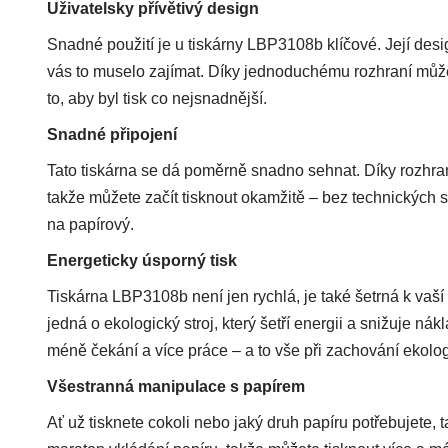
Uživatelsky přívětivý design
Snadné použití je u tiskárny LBP3108b klíčové. Její des
vás to muselo zajímat. Díky jednoduchému rozhraní může
to, aby byl tisk co nejsnadnější.
Snadné připojení
Tato tiskárna se dá poměrně snadno sehnat. Díky rozhran
takže můžete začít tisknout okamžitě – bez technických sta
na papírový.
Energeticky úsporný tisk
Tiskárna LBP3108b není jen rychlá, je také šetrná k vaš
jedná o ekologický stroj, který šetří energii a snižuje n
méně čekání a více práce – a to vše při zachování ekolo
Všestranná manipulace s papírem
Ať už tisknete cokoli nebo jaký druh papíru potřebujete, ta