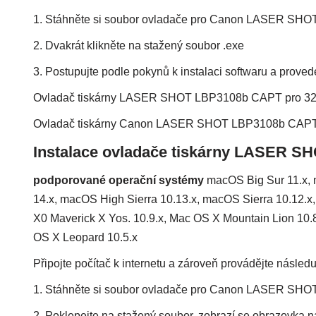
1. Stáhněte si soubor ovladače pro Canon LASER SHO
2. Dvakrát klikněte na stažený soubor .exe
3. Postupujte podle pokynů k instalaci softwaru a proved
Ovladač tiskárny LASER SHOT LBP3108b CAPT pro 32
Ovladač tiskárny Canon LASER SHOT LBP3108b CAPT 
Instalace ovladače tiskárny LASER S
podporované operační systémy
macOS Big Sur 11.x,
14.x, macOS High Sierra 10.13.x, macOS Sierra 10.12.
X0 Maverick X Yos. 10.9.x, Mac OS X Mountain Lion 10.
OS X Leopard 10.5.x
Připojte počítač k internetu a zároveň provádějte následuj
1. Stáhněte si soubor ovladače pro Canon LASER SHO
2. Poklepejte na stažený soubor, zobrazí se obrazovka n