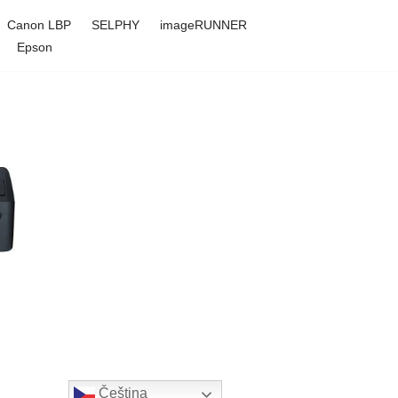
Canon LBP
SELPHY
imageRUNNER
Epson
Čeština‎