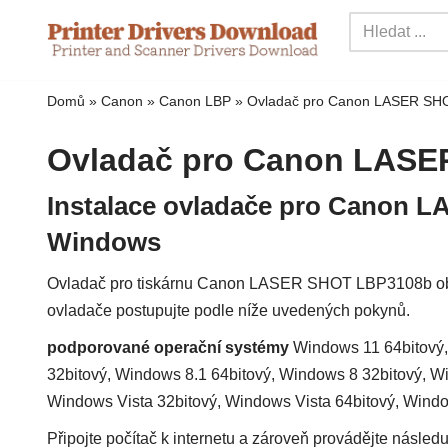
Přejít
na
Domů
»
Canon
»
Canon LBP
»
Ovladač pro Canon LASER SH
obsah
Ovladač pro Canon LAS
Instalace ovladače pro Canon 
Windows
Ovladač pro tiskárnu Canon LASER SHOT LBP3108b obsah
ovladače postupujte podle níže uvedených pokynů.
podporované operační systémy
Windows 11 64bitový,
32bitový, Windows 8.1 64bitový, Windows 8 32bitový, W
Windows Vista 32bitový, Windows Vista 64bitový, Wind
Připojte počítač k internetu a zároveň provádějte následuj