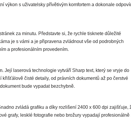
itní výkon s uživatelsky přívětivým komfortem a dokonale odpoví
ránek za minutu. Představte si, že rychle tisknete důležité
skárna je s vámi a je připravena zvládnout vše od podrobných
tním a profesionálním provedením.
Její laserová technologie vytváří Sharp text, který se vryje do
ící křišťálově čisté detaily, od právních dokumentů až po čerstvé
dý dokument bude vypadat bezchybně.
nadno zvládá grafiku a díky rozlišení 2400 x 600 dpi zajišťuje, 
vé grafy, lesklé fotografie nebo brožury vypadají profesionálně