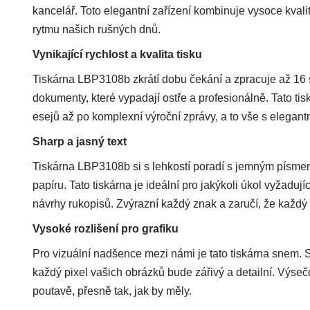
kancelář. Toto elegantní zařízení kombinuje vysoce kval
rytmu našich rušných dnů.
Vynikající rychlost a kvalita tisku
Tiskárna LBP3108b zkrátí dobu čekání a zpracuje až 16 st
dokumenty, které vypadají ostře a profesionálně. Tato ti
esejů až po komplexní výroční zprávy, a to vše s elegan
Sharp a jasný text
Tiskárna LBP3108b si s lehkostí poradí s jemným písmem. 
papíru. Tato tiskárna je ideální pro jakýkoli úkol vyžaduj
návrhy rukopisů. Zvýrazní každý znak a zaručí, že kaž
Vysoké rozlišení pro grafiku
Pro vizuální nadšence mezi námi je tato tiskárna snem. S
každý pixel vašich obrázků bude zářivý a detailní. Výsečo
poutavě, přesně tak, jak by měly.