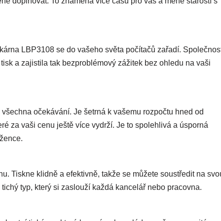
éně doplňovat. To znamená více času pro vás a méně starostí s
kárna LBP3108 se do vašeho světa počítačů zařadí. Společnos
isk a zajistila tak bezproblémový zážitek bez ohledu na vaši
 všechna očekávání. Je šetrná k vašemu rozpočtu hned od
eré za vaši cenu ještě více vydrží. Je to spolehlivá a úsporná
ěžence.
chu. Tiskne klidně a efektivně, takže se můžete soustředit na svo
 tichý typ, který si zaslouží každá kancelář nebo pracovna.