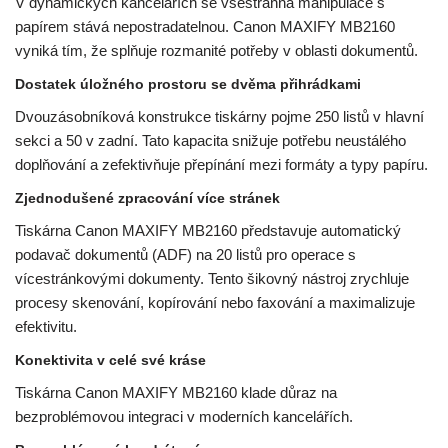
V dynamických kancelářích se všestranná manipulace s
papírem stává nepostradatelnou. Canon MAXIFY MB2160
vyniká tím, že splňuje rozmanité potřeby v oblasti dokumentů.
Dostatek úložného prostoru se dvěma přihrádkami
Dvouzásobníková konstrukce tiskárny pojme 250 listů v hlavní
sekci a 50 v zadní. Tato kapacita snižuje potřebu neustálého
doplňování a zefektivňuje přepínání mezi formáty a typy papíru.
Zjednodušené zpracování více stránek
Tiskárna Canon MAXIFY MB2160 představuje automatický
podavač dokumentů (ADF) na 20 listů pro operace s
vícestránkovými dokumenty. Tento šikovný nástroj zrychluje
procesy skenování, kopírování nebo faxování a maximalizuje
efektivitu.
Konektivita v celé své kráse
Tiskárna Canon MAXIFY MB2160 klade důraz na
bezproblémovou integraci v moderních kancelářích.