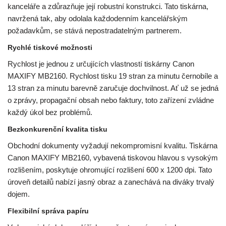
kanceláře a zdůrazňuje její robustní konstrukci. Tato tiskárna,
navržená tak, aby odolala každodenním kancelářským
požadavkům, se stává nepostradatelným partnerem.
Rychlé tiskové možnosti
Rychlost je jednou z určujících vlastností tiskárny Canon
MAXIFY MB2160. Rychlost tisku 19 stran za minutu černobíle a
13 stran za minutu barevně zaručuje dochvilnost. Ať už se jedná
o zprávy, propagační obsah nebo faktury, toto zařízení zvládne
každý úkol bez problémů.
Bezkonkurenční kvalita tisku
Obchodní dokumenty vyžadují nekompromisní kvalitu. Tiskárna
Canon MAXIFY MB2160, vybavená tiskovou hlavou s vysokým
rozlišením, poskytuje ohromující rozlišení 600 x 1200 dpi. Tato
úroveň detailů nabízí jasný obraz a zanechává na diváky trvalý
dojem.
Flexibilní správa papíru