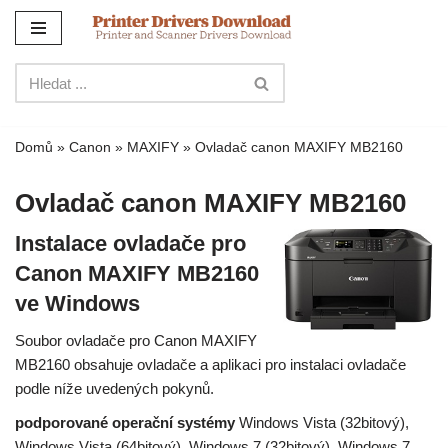
Přejít
na
obsah
Domů
»
Canon
»
MAXIFY
»
Ovladač canon MAXIFY MB2160
Ovladač canon MAXIFY MB2160
Instalace ovladače pro
Canon MAXIFY MB2160
ve Windows
Soubor ovladače pro Canon MAXIFY
MB2160 obsahuje ovladače a aplikaci pro instalaci ovladače
podle níže uvedených pokynů.
podporované operační systémy
Windows Vista (32bitový),
Windows Vista (64bitový), Windows 7 (32bitový), Windows 7