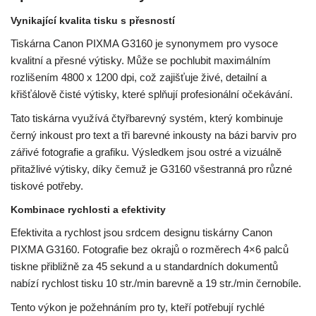
Vynikající kvalita tisku s přesností
Tiskárna Canon PIXMA G3160 je synonymem pro vysoce
kvalitní a přesné výtisky. Může se pochlubit maximálním
rozlišením 4800 x 1200 dpi, což zajišťuje živé, detailní a
křišťálově čisté výtisky, které splňují profesionální očekávání.
Tato tiskárna využívá čtyřbarevný systém, který kombinuje
černý inkoust pro text a tři barevné inkousty na bázi barviv pro
zářivé fotografie a grafiku. Výsledkem jsou ostré a vizuálně
přitažlivé výtisky, díky čemuž je G3160 všestranná pro různé
tiskové potřeby.
Kombinace rychlosti a efektivity
Efektivita a rychlost jsou srdcem designu tiskárny Canon
PIXMA G3160. Fotografie bez okrajů o rozměrech 4×6 palců
tiskne přibližně za 45 sekund a u standardních dokumentů
nabízí rychlost tisku 10 str./min barevně a 19 str./min černobíle.
Tento výkon je požehnáním pro ty, kteří potřebují rychlé