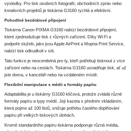
výsledky. Pro tisk osobních fotografií, obchodních zpráv nebo
kreativních projektů je tiskárna G3160 rychlá a efektivní.
Pohodlné bezdrátové připojení
Tiskárna Canon PIXMA G3160 nabízí bezdrátové připojení,
které zjednodušuje tisk z různých zařízení. Díky Wi-Fi a
podpoře služeb, jako jsou Apple AirPrint a Mopria Print Service,
nabízí tisk odkudkoli v síti.
Tato funkce je neocenitelná pro ty, kteří potřebují tisknout z více
zařízení nebo na cestách. Tiskárna G3160 usnadňuje tisk, ať už
jste doma, v kanceláři nebo na vzdáleném místě.
Flexibilní manipulace s médii a formáty papíru
Adaptabilita je u tiskárny G3160 klíčová, protože zvládá různé
formáty papíru a typy médií. Její kazeta s předním vkládáním,
která pojme až 100 listů, snižuje potřebu častého doplňování
papíru při velkých tiskových úlohách.
Kromě standardního papíru tiskárna podporuje různá média,