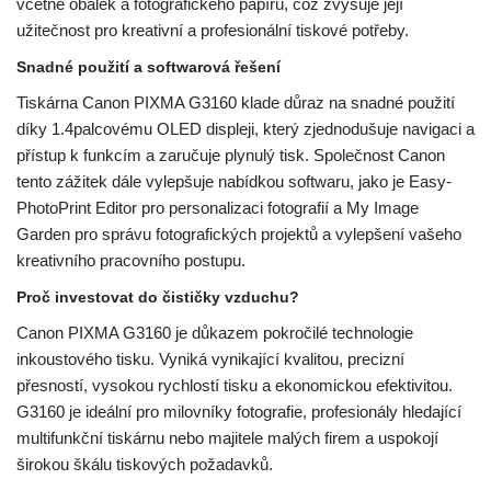
včetně obálek a fotografického papíru, což zvyšuje její
užitečnost pro kreativní a profesionální tiskové potřeby.
Snadné použití a softwarová řešení
Tiskárna Canon PIXMA G3160 klade důraz na snadné použití
díky 1.4palcovému OLED displeji, který zjednodušuje navigaci a
přístup k funkcím a zaručuje plynulý tisk. Společnost Canon
tento zážitek dále vylepšuje nabídkou softwaru, jako je Easy-
PhotoPrint Editor pro personalizaci fotografií a My Image
Garden pro správu fotografických projektů a vylepšení vašeho
kreativního pracovního postupu.
Proč investovat do čističky vzduchu?
Canon PIXMA G3160 je důkazem pokročilé technologie
inkoustového tisku. Vyniká vynikající kvalitou, precizní
přesností, vysokou rychlostí tisku a ekonomickou efektivitou.
G3160 je ideální pro milovníky fotografie, profesionály hledající
multifunkční tiskárnu nebo majitele malých firem a uspokojí
širokou škálu tiskových požadavků.