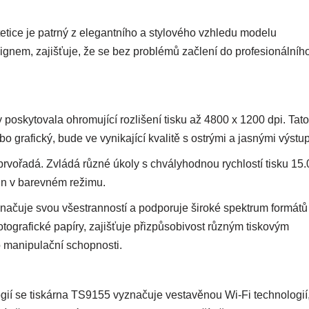
tice je patrný z elegantního a stylového vzhledu modelu
nem, zajišťuje, že se bez problémů začlení do profesionálního
poskytovala ohromující rozlišení tisku až 4800 x 1200 dpi. Tato
bo grafický, bude ve vynikající kvalitě s ostrými a jasnými výstup
prvořadá. Zvládá různé úkoly s chvályhodnou rychlostí tisku 15.
min v barevném režimu.
načuje svou všestranností a podporuje široké spektrum formátů
tografické papíry, zajišťuje přizpůsobivost různým tiskovým
o manipulační schopnosti.
gií se tiskárna TS9155 vyznačuje vestavěnou Wi-Fi technologií