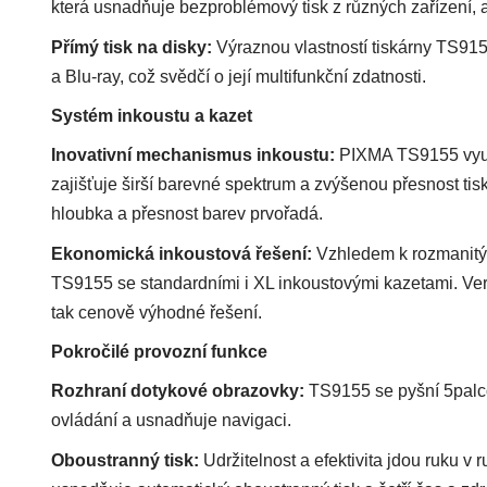
která usnadňuje bezproblémový tisk z různých zařízení, ať
Přímý tisk na disky:
Výraznou vlastností tiskárny TS915
a Blu-ray, což svědčí o její multifunkční zdatnosti.
Systém inkoustu a kazet
Inovativní mechanismus inkoustu:
PIXMA TS9155 využí
zajišťuje širší barevné spektrum a zvýšenou přesnost tis
hloubka a přesnost barev prvořadá.
Ekonomická inkoustová řešení:
Vzhledem k rozmanitým
TS9155 se standardními i XL inkoustovými kazetami. Verze
tak cenově výhodné řešení.
Pokročilé provozní funkce
Rozhraní dotykové obrazovky:
TS9155 se pyšní 5palco
ovládání a usnadňuje navigaci.
Oboustranný tisk:
Udržitelnost a efektivita jdou ruku v 