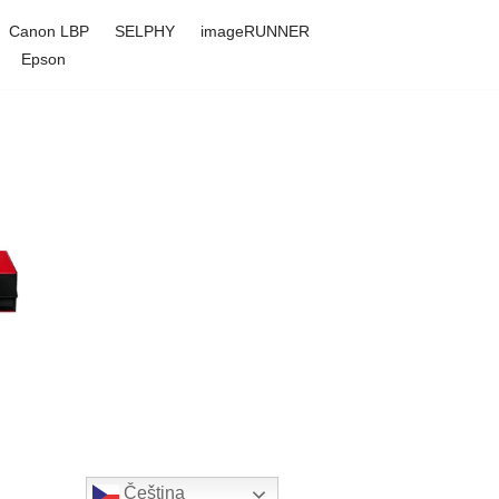
Canon LBP
SELPHY
imageRUNNER
Epson
Čeština‎