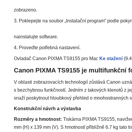
zobrazeno.
3. Poklepejte na soubor „Instalační program“ podle poky
nainstalujte software.
4. Proveďte potřebná nastavení.
Ovladač Canon PIXMA TS9155 pro Mac
Ke stažení
(9.
Canon PIXMA TS9155 je multifunkční fo
V oblasti zobrazovacích technologií zůstává Canon uzná
s bezchybnou funkčností. Jedním z takových klenotů z j
snaží poskytnout hloubkový přehled o mnohostranných s
Konstrukční návrh a výstavba
Rozměry a hmotnost:
Tiskárna PIXMA TS9155, navržená
mm (H) x 139 mm (V). S hmotností přibližně 6.7 kg tato 