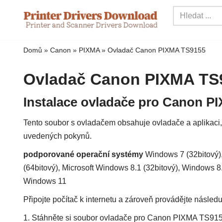
Přejít
na
Domů
»
Canon
»
PIXMA
»
Ovladač Canon PIXMA TS9155
obsah
Ovladač Canon PIXMA TS
Instalace ovladače pro Canon 
Tento soubor s ovladačem obsahuje ovladače a aplikaci, 
uvedených pokynů.
podporované operační systémy
Windows 7 (32bitový),
(64bitový), Microsoft Windows 8.1 (32bitový), Windows 8
Windows 11
Připojte počítač k internetu a zároveň provádějte následuj
1. Stáhněte si soubor ovladače pro Canon PIXMA TS915