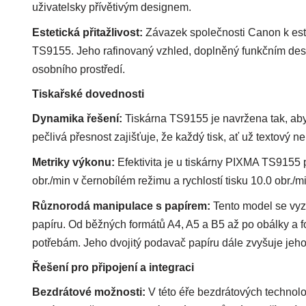
uživatelsky přívětivým designem.
Estetická přitažlivost:
Závazek společnosti Canon k este
TS9155. Jeho rafinovaný vzhled, doplněný funkčním desig
osobního prostředí.
Tiskařské dovednosti
Dynamika řešení:
Tiskárna TS9155 je navržena tak, aby 
pečlivá přesnost zajišťuje, že každý tisk, ať už textový ne
Metriky výkonu:
Efektivita je u tiskárny PIXMA TS9155 
obr./min v černobílém režimu a rychlostí tisku 10.0 obr./
Různorodá manipulace s papírem:
Tento model se vyz
papíru. Od běžných formátů A4, A5 a B5 až po obálky a fo
potřebám. Jeho dvojitý podavač papíru dále zvyšuje jeh
Řešení pro připojení a integraci
Bezdrátové možnosti:
V této éře bezdrátových technolo