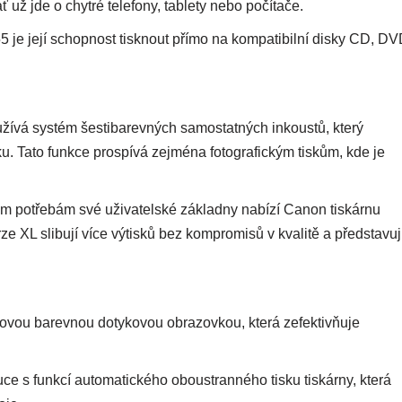
 už jde o chytré telefony, tablety nebo počítače.
5 je její schopnost tisknout přímo na kompatibilní disky CD, D
vá systém šestibarevných samostatných inkoustů, který
ku. Tato funkce prospívá zejména fotografickým tiskům, kde je
 potřebám své uživatelské základny nabízí Canon tiskárnu
 XL slibují více výtisků bez kompromisů v kvalitě a představuj
vou barevnou dotykovou obrazovkou, která zefektivňuje
ruce s funkcí automatického oboustranného tisku tiskárny, která