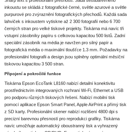
Sharp text s profesionální přesností. Sada šestibarevného
inkoustu se skládá z fotografické černé, světle azurové a světle
purpurové pro zvýraznění fotografických přechodů. Každá sada
lahviček s inkoustem vytiskne až 2 300 fotografií nebo 6 700
černých stran pro velké tiskové projekty. Tiskárna má navíc tři
vstupní zásobníky papíru s celkovou kapacitou 500 listů. Zadní
speciální zásobník na média je navržen pro silný papír a
fotografická média o maximální tloušťce 1.3 mm. Požadavky na
profesionální fotografii a design jsou splněny optimální měsíční
tiskovou kapacitou 3 500 stran.
Připojení a pokročilé funkce
Tiskárna Epson EcoTank L8160 nabízí detailní konektivitu
prostřednictvím integrovaných rozhraní Wi-Fi, Ethernet a USB
pro podporu různých tiskových řešení. Nabízí mobilní tisk
pomocí aplikace Epson Smart Panel, Apple AirPrint a přímý tisk
z SD karty. Profesionální skener nabízí rozlišení 4800 dpi s
precizní barevnou přesností pro reprodukci grafiky. Tiskárna
navíc umožňuje automatický oboustranný tisk a vyhrazený