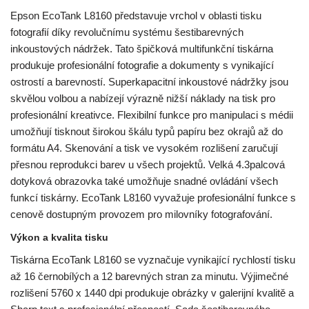
Epson EcoTank L8160 představuje vrchol v oblasti tisku
fotografií díky revolučnímu systému šestibarevných
inkoustových nádržek. Tato špičková multifunkční tiskárna
produkuje profesionální fotografie a dokumenty s vynikající
ostrostí a barevností. Superkapacitní inkoustové nádržky jsou
skvělou volbou a nabízejí výrazně nižší náklady na tisk pro
profesionální kreativce. Flexibilní funkce pro manipulaci s médii
umožňují tisknout širokou škálu typů papíru bez okrajů až do
formátu A4. Skenování a tisk ve vysokém rozlišení zaručují
přesnou reprodukci barev u všech projektů. Velká 4.3palcová
dotyková obrazovka také umožňuje snadné ovládání všech
funkcí tiskárny. EcoTank L8160 vyvažuje profesionální funkce s
cenově dostupným provozem pro milovníky fotografování.
Výkon a kvalita tisku
Tiskárna EcoTank L8160 se vyznačuje vynikající rychlostí tisku
až 16 černobílých a 12 barevných stran za minutu. Výjimečné
rozlišení 5760 x 1440 dpi produkuje obrázky v galerijní kvalitě a