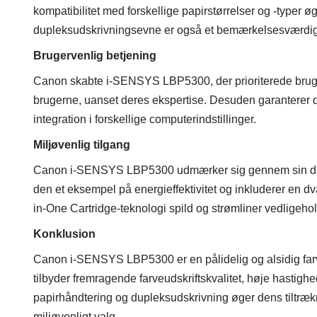
kompatibilitet med forskellige papirstørrelser og -typer 
dupleksudskrivningsevne er også et bemærkelsesværdigt 
Brugervenlig betjening
Canon skabte i-SENSYS LBP5300, der prioriterede brugerv
brugerne, uanset deres ekspertise. Desuden garanterer d
integration i forskellige computerindstillinger.
Miljøvenlig tilgang
Canon i-SENSYS LBP5300 udmærker sig gennem sin dedika
den et eksempel på energieffektivitet og inkluderer en dv
in-One Cartridge-teknologi spild og strømliner vedligeho
Konklusion
Canon i-SENSYS LBP5300 er en pålidelig og alsidig farve
tilbyder fremragende farveudskriftskvalitet, høje hastigh
papirhåndtering og dupleksudskrivning øger dens tiltræknin
miljøvenligt valg.