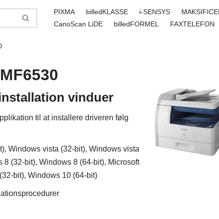
PIXMA
billedKLASSE
i-SENSYS
MAKSIFICE
CanoScan LiDE
billedFORMEL
FAXTELEFON
0
S MF6530
stallation vinduer
kation til at installere driveren følg
), Windows vista (32-bit), Windows vista
 8 (32-bit), Windows 8 (64-bit), Microsoft
32-bit), Windows 10 (64-bit)
llationsprocedurer