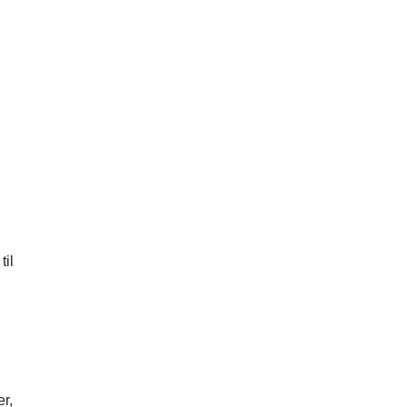
til
er,