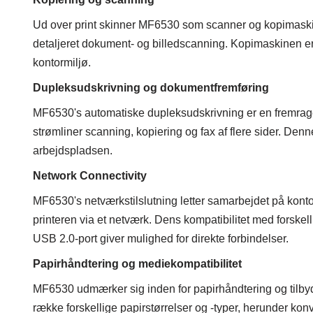
Ud over print skinner MF6530 som scanner og kopimaskin
detaljeret dokument- og billedscanning. Kopimaskinen er 
kontormiljø.
Dupleksudskrivning og dokumentfremføring
MF6530's automatiske dupleksudskrivning er en fremrage
strømliner scanning, kopiering og fax af flere sider. Denne
arbejdspladsen.
Network Connectivity
MF6530's netværkstilslutning letter samarbejdet på kontore
printeren via et netværk. Dens kompatibilitet med forskel
USB 2.0-port giver mulighed for direkte forbindelser.
Papirhåndtering og mediekompatibilitet
MF6530 udmærker sig inden for papirhåndtering og tilbyde
række forskellige papirstørrelser og -typer, herunder konvol