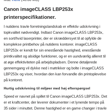
Canon imageCLASS LBP253x
printerspecifikationer.
I nutidens travle forretningslandskab er effektiv udskrivning i
topkvalitet nødvendigt. Indtast Canon imageCLASS LBP253x,
en sort/hvid laserprinter, der er skræddersyet til at opfylde de
komplekse printbehov på nutidens kontorer. imageCLASS
LBP253x er kendt for sin enestående hastighed, enestående
printkvalitet og alsidige funktioner, og er en uundværlig allieret til
at øge effektiviteten på arbejdspladsen. Denne detaljerede
gennemgang vil dykke ned i møtrikker og bolte i imageCLASS
LBP253x og viser, hvordan den kan forvandle din printoplevelse
på kontoret.
Hurtig udskrivning til miljøer med høj efterspørgsel
Speed ​​er navnet på spillet til Canon imageCLASS LBP253x. Det
er et kraftcenter, der leverer dokumenter i et lynende tempo på
35 sider i minuttet. Denne hastighed er en game changer i travle