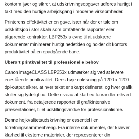
kontormiljøer og sikrer, at udskrivningsopgaver udføres hurtigt i
takt med den hurtige arbejdsgang i moderne virksomheder.
Printerens effektivitet er en gave, især når der er tale om
udskriftsjob i stor skala som omfattende rapporter eller
afgørende kontrakter. LBP253x's evne til at udskære
dokumenter minimerer hurtigt nedetiden og holder dit kontors
produktivitet på en opadgående bane.
Uberørt printkvalitet til professionelle behov
Canon imageCLASS LBP253x udmærker sig ved at levere
enestående printkvalitet. Dens høje opløsning på 1200 x 1200
dpi-output sikrer, at hver tekst er skarpt defineret, og hver grafik
skiller sig tydeligt ud. Dette niveau af klarhed forvandler ethvert
dokument, fra detaljerede rapporter til grafikintensive
præsentationer, til et udstillingsvindue for professionalisme.
Denne højkvalitetsudskrivning er essentiel i en
forretningssammenhæng. Fra interne dokumenter, der kræver
klarhed til eksterne materialer, der repræsenterer din