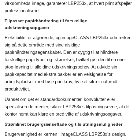
virksomheds image, garanterer LBP253x, at hvert print afspejler
professionalisme.
Tilpasset papirhåndtering til forskellige
udskrivningsopgaver
Fleksibilitet er afgørende, og imageCLASS LBP253x udmærker
sig på dette område med sine alsidige
papirhåndteringsegenskaber. Den er dygtig til at håndtere
forskellige papirtyper og -størrelser, hvilket gør den til en one-
stop-løsning til alle dine udskrivningsbehov. At udvide sin
papirkapacitet med ekstra bakker er en velsignelse for
arbejdspladser med høje printkrav, hvilket sikrer uafbrudt
produktivitet.
Uanset om det er standarddokumenter, konvolutter eller
specialiserede medier, sikrer LBP253x's tilpasningsevne, at dit
kontor nemt kan klare en bred vifte af udskrivningsopgaver.
Strømlinet brugergrænseflade og tilslutningsmuligheder
Brugervenlighed er kernen i imageCLASS LBP253x's design.