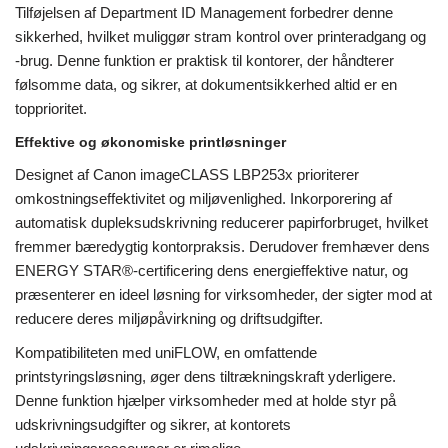
Tilføjelsen af ​​Department ID Management forbedrer denne
sikkerhed, hvilket muliggør stram kontrol over printeradgang og
-brug. Denne funktion er praktisk til kontorer, der håndterer
følsomme data, og sikrer, at dokumentsikkerhed altid er en
topprioritet.
Effektive og økonomiske printløsninger
Designet af Canon imageCLASS LBP253x prioriterer
omkostningseffektivitet og miljøvenlighed. Inkorporering af
automatisk dupleksudskrivning reducerer papirforbruget, hvilket
fremmer bæredygtig kontorpraksis. Derudover fremhæver dens
ENERGY STAR®-certificering dens energieffektive natur, og
præsenterer en ideel løsning for virksomheder, der sigter mod at
reducere deres miljøpåvirkning og driftsudgifter.
Kompatibiliteten med uniFLOW, en omfattende
printstyringsløsning, øger dens tiltrækningskraft yderligere.
Denne funktion hjælper virksomheder med at holde styr på
udskrivningsudgifter og sikrer, at kontorets