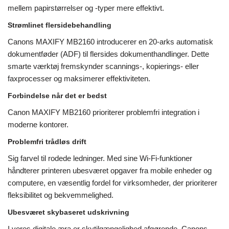
mellem papirstørrelser og -typer mere effektivt.
Strømlinet flersidebehandling
Canons MAXIFY MB2160 introducerer en 20-arks automatisk
dokumentføder (ADF) til flersides dokumenthandlinger. Dette
smarte værktøj fremskynder scannings-, kopierings- eller
faxprocesser og maksimerer effektiviteten.
Forbindelse når det er bedst
Canon MAXIFY MB2160 prioriterer problemfri integration i
moderne kontorer.
Problemfri trådløs drift
Sig farvel til rodede ledninger. Med sine Wi-Fi-funktioner
håndterer printeren ubesværet opgaver fra mobile enheder og
computere, en væsentlig fordel for virksomheder, der prioriterer
fleksibilitet og bekvemmelighed.
Ubesværet skybaseret udskrivning
I vores digitale æra er skytilgængelighed afgørende. Canons