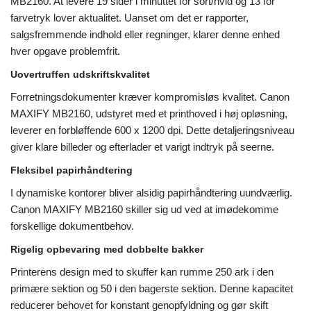
MB2160. At levere 19 sider i minuttet for sort/hvid og 13 for
farvetryk lover aktualitet. Uanset om det er rapporter,
salgsfremmende indhold eller regninger, klarer denne enhed
hver opgave problemfrit.
Uovertruffen udskriftskvalitet
Forretningsdokumenter kræver kompromisløs kvalitet. Canon
MAXIFY MB2160, udstyret med et printhoved i høj opløsning,
leverer en forbløffende 600 x 1200 dpi. Dette detaljeringsniveau
giver klare billeder og efterlader et varigt indtryk på seerne.
Fleksibel papirhåndtering
I dynamiske kontorer bliver alsidig papirhåndtering uundværlig.
Canon MAXIFY MB2160 skiller sig ud ved at imødekomme
forskellige dokumentbehov.
Rigelig opbevaring med dobbelte bakker
Printerens design med to skuffer kan rumme 250 ark i den
primære sektion og 50 i den bagerste sektion. Denne kapacitet
reducerer behovet for konstant genopfyldning og gør skift