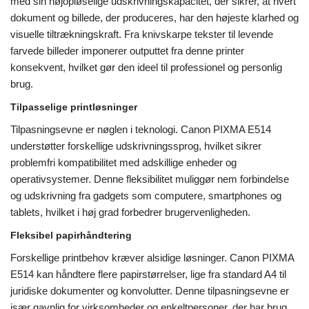
med sin højopløselige udskrivningskapacitet, der sikrer, at hvert
dokument og billede, der produceres, har den højeste klarhed og
visuelle tiltrækningskraft. Fra knivskarpe tekster til levende
farvede billeder imponerer outputtet fra denne printer
konsekvent, hvilket gør den ideel til professionel og personlig
brug.
Tilpasselige printløsninger
Tilpasningsevne er nøglen i teknologi. Canon PIXMA E514
understøtter forskellige udskrivningssprog, hvilket sikrer
problemfri kompatibilitet med adskillige enheder og
operativsystemer. Denne fleksibilitet muliggør nem forbindelse
og udskrivning fra gadgets som computere, smartphones og
tablets, hvilket i høj grad forbedrer brugervenligheden.
Fleksibel papirhåndtering
Forskellige printbehov kræver alsidige løsninger. Canon PIXMA
E514 kan håndtere flere papirstørrelser, lige fra standard A4 til
juridiske dokumenter og konvolutter. Denne tilpasningsevne er
især gavnlig for virksomheder og enkeltpersoner, der har brug