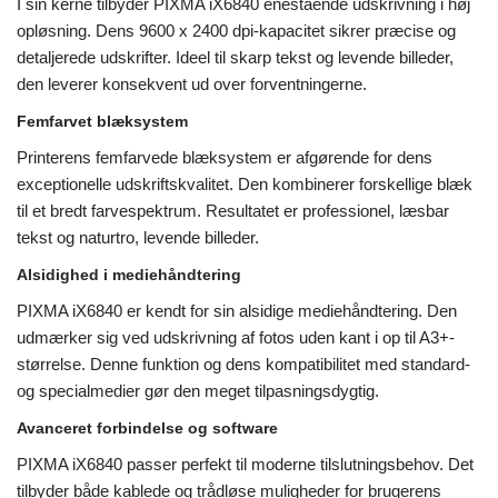
I sin kerne tilbyder PIXMA iX6840 enestående udskrivning i høj
opløsning. Dens 9600 x 2400 dpi-kapacitet sikrer præcise og
detaljerede udskrifter. Ideel til skarp tekst og levende billeder,
den leverer konsekvent ud over forventningerne.
Femfarvet blæksystem
Printerens femfarvede blæksystem er afgørende for dens
exceptionelle udskriftskvalitet. Den kombinerer forskellige blæk
til et bredt farvespektrum. Resultatet er professionel, læsbar
tekst og naturtro, levende billeder.
Alsidighed i mediehåndtering
PIXMA iX6840 er kendt for sin alsidige mediehåndtering. Den
udmærker sig ved udskrivning af fotos uden kant i op til A3+-
størrelse. Denne funktion og dens kompatibilitet med standard-
og specialmedier gør den meget tilpasningsdygtig.
Avanceret forbindelse og software
PIXMA iX6840 passer perfekt til moderne tilslutningsbehov. Det
tilbyder både kablede og trådløse muligheder for brugerens