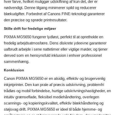
hver farve, hvilket muliggør udskiftning af kun det, der er
nødvendigt. Denne tilgang minimerer spild og reducerer
blækudgifter. Forbedret af Canons FINE-teknologi garanterer
den præcise og sprøde printresultater.
Stille drift for fredelige miljøer
PIXMA MG5650 fungerer lydløst, perfekt til at opretholde en
fredelig arbejdsatmosfære. Dens diskrete ydeevne garanterer
uafbrudt arbejde i sene nattetimer eller vigtige møder, og tjener
derved som en hensynsfuld inklusion i enhver professionel
sammenhæng.
Konklusion
Canon PIXMA MG5650 er en alsidig, effektiv og brugervenlig
inkjetprinter. Den kan prale af præcis udskrivning, problemfri
trådløs og mobil forbindelse, hurtige udskrivningshastigheder, en
intuitiv grænseflade, fleksibel mediehåndtering, overlegen
scannings- og kopieringskvalitet, effektiv blækhåndtering og
støjsvag drift. PIXMA MG5650 er ideel til både hjemme- og