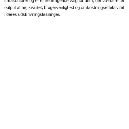
småkontorer og er et fremragende valg for dem, der værdsætter
output af høj kvalitet, brugervenlighed og omkostningseffektivitet
i deres udskrivningsløsninger.