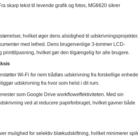
Fra skarp tekst til levende grafik og fotos, MG6620 sikrer
størrelser, hvilket øger dens alsidighed til udskrivningsprojekter
e dokumenter med lethed. Dens brugervenlige 3-tommer LCD-
printtilpasning, hvilket gør den tilgængelig for alle brugere.
aksis
tøtter Wi-Fi for nem trådløs udskrivning fra forskellige enhede
iggør udskrivning fra hvor som helst i dit rum.
enester som Google Drive workfloweffektiviteten. Med sin
udskrivning ved at reducere papirforbruget, hvilket gavner både
r mulighed for selektiv blækudskiftning, hvilket minimerer spil