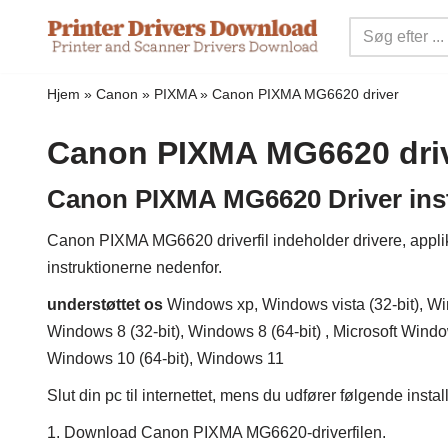
Spring
til
Hjem
»
Canon
»
PIXMA
»
Canon PIXMA MG6620 driver
indhold
Canon PIXMA MG6620 dri
Canon PIXMA MG6620 Driver inst
Canon PIXMA MG6620 driverfil indeholder drivere, applikati
instruktionerne nedenfor.
understøttet os
Windows xp, Windows vista (32-bit), Win
Windows 8 (32-bit), Windows 8 (64-bit) , Microsoft Window
Windows 10 (64-bit), Windows 11
Slut din pc til internettet, mens du udfører følgende insta
1. Download Canon PIXMA MG6620-driverfilen.