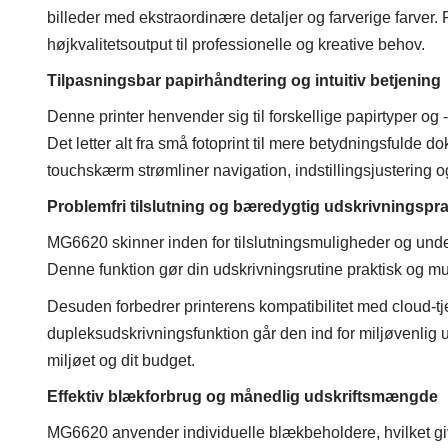
billeder med ekstraordinære detaljer og farverige farver. 
højkvalitetsoutput til professionelle og kreative behov.
Tilpasningsbar papirhåndtering og intuitiv betjening
Denne printer henvender sig til forskellige papirtyper og -
Det letter alt fra små fotoprint til mere betydningsfuld
touchskærm strømliner navigation, indstillingsjustering og 
Problemfri tilslutning og bæredygtig udskrivningspr
MG6620 skinner inden for tilslutningsmuligheder og unders
Denne funktion gør din udskrivningsrutine praktisk og mul
Desuden forbedrer printerens kompatibilitet med cloud-tj
dupleksudskrivningsfunktion går den ind for miljøvenlig 
miljøet og dit budget.
Effektiv blækforbrug og månedlig udskriftsmængde
MG6620 anvender individuelle blækbeholdere, hvilket give