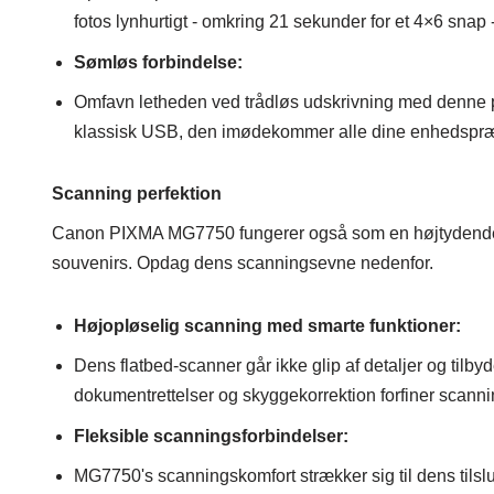
fotos lynhurtigt - omkring 21 sekunder for et 4×6 snap
Sømløs forbindelse:
Omfavn letheden ved trådløs udskrivning med denne prin
klassisk USB, den imødekommer alle dine enhedspræ
Scanning perfektion
Canon PIXMA MG7750 fungerer også som en højtydende scan
souvenirs. Opdag dens scanningsevne nedenfor.
Højopløselig scanning med smarte funktioner:
Dens flatbed-scanner går ikke glip af detaljer og til
dokumentrettelser og skyggekorrektion forfiner scann
Fleksible scanningsforbindelser:
MG7750's scanningskomfort strækker sig til dens tilslu