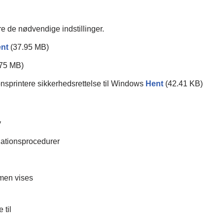
øre de nødvendige indstillinger.
nt
(37.95 MB)
.75 MB)
printere sikkerhedsrettelse til Windows
Hent
(42.41 KB)
y
llationsprocedurer
men vises
 til