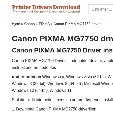
Spring
til
Hjem
»
Canon
»
PIXMA
»
Canon PIXMA MG7750 driver
indhold
Canon PIXMA MG7750 dri
Canon PIXMA MG7750 Driver inst
Canon PIXMA MG7750 Driverfil indeholder drivere, applikat
instruktionerne nedenfor.
understøttet os
Windows xp, Windows vista (32-bit), Win
Windows 8 (32-bit), Windows 8 (64-bit) , Microsoft Window
Windows 10 (64-bit), Windows 11
Slut din pc til internettet, mens du udfører følgende insta
1. Download Canon PIXMA MG7750-driverfilen.