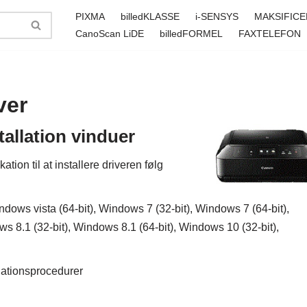
PIXMA
billedKLASSE
i-SENSYS
MAKSIFICE
CanoScan LiDE
billedFORMEL
FAXTELEFON
ver
allation vinduer
ion til at installere driveren følg
dows vista (64-bit), Windows 7 (32-bit), Windows 7 (64-bit),
s 8.1 (32-bit), Windows 8.1 (64-bit), Windows 10 (32-bit),
llationsprocedurer