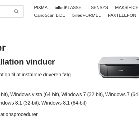
PIXMA
billedKLASSE
i-SENSYS
MAKSIFICE
CanoScan LiDE
billedFORMEL
FAXTELEFON
er
lation vinduer
n til at installere driveren følg
bit), Windows vista (64-bit), Windows 7 (32-bit), Windows 7 (64
indows 8.1 (32-bit), Windows 8.1 (64-bit)
llationsprocedurer