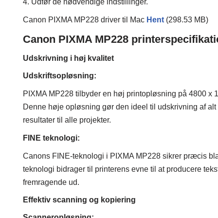
4. Udfør de nødvendige indstillinger.
Canon PIXMA MP228 driver til Mac
Hent
(298.53 MB)
Canon PIXMA MP228 printerspecifikati
Udskrivning i høj kvalitet
Udskriftsopløsning:
PIXMA MP228 tilbyder en høj printopløsning på 4800 x 12
Denne høje opløsning gør den ideel til udskrivning af alt f
resultater til alle projekter.
FINE teknologi:
Canons FINE-teknologi i PIXMA MP228 sikrer præcis blæ
teknologi bidrager til printerens evne til at producere tekst- 
fremragende ud.
Effektiv scanning og kopiering
Scanneropløsning: