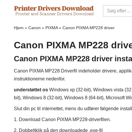
Spring
til
Hjem
»
Canon
»
PIXMA
»
Canon PIXMA MP228 driver
indhold
Canon PIXMA MP228 driv
Canon PIXMA MP228 driver instal
Canon PIXMA MP228 Driverfil indeholder drivere, applikatio
instruktionerne nedenfor.
understøttet os
Windows xp (32-bit), Windows vista (32-
bit), Windows 8 (32-bit), Windows 8 (64-bit), Microsoft W
Slut din pc til internettet, mens du udfører følgende insta
1. Download Canon PIXMA MP228-driverfilen.
2. Dobbeltklik på den downloadede .exe-fil