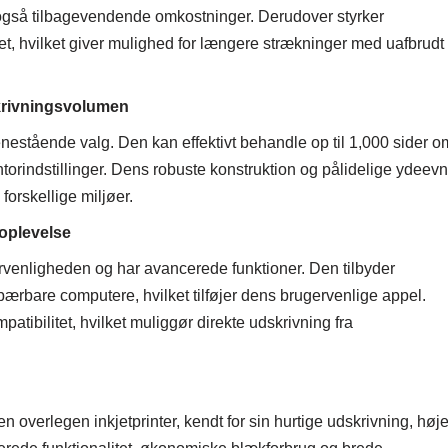
også tilbagevendende omkostninger. Derudover styrker
tet, hvilket giver mulighed for længere strækninger med uafbrudt
skrivningsvolumen
stående valg. Den kan effektivt behandle op til 1,000 sider o
orindstillinger. Dens robuste konstruktion og pålidelige ydeevn
 forskellige miljøer.
soplevelse
venligheden og har avancerede funktioner. Den tilbyder
g bærbare computere, hvilket tilføjer dens brugervenlige appel.
tibilitet, hvilket muliggør direkte udskrivning fra
erlegen inkjetprinter, kendt for sin hurtige udskrivning, høj