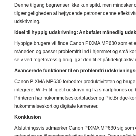
Denne tilgang begrænser ikke kun spild, men mindsker 
tilgængeligheden af ​​højtydende patroner denne effektivi
udskrivning.
Ideel til hyppig udskrivning: Anbefalet månedlig ud
Hyppige brugere vil finde Canon PIXMA MP630 som et ene
måneden og passer problemfrit ind i hjemmet og små kont
selv ved regelmæssig brug, gør den til et pålideligt aktiv i
Avancerede funktioner til en problemfri udskrivning
Canon PIXMA MP630 forbedrer produktiviteten og bruger
integreret Wi-Fi til ligetil udskrivning fra smartphones o
Printeren har hukommelseskortpladser og PictBridge-kompa
hukommelseskort og digitale kameraer.
Konklusion
Afslutningsvis udmærker Canon PIXMA MP630 sig som en ov