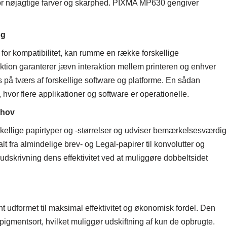
g for nøjagtige farver og skarphed. PIXMA MP630 gengiver
og
or kompatibilitet, kan rumme en række forskellige
tion garanterer jævn interaktion mellem printeren og enhver
 på tværs af forskellige software og platforme. En sådan
, hvor flere applikationer og software er operationelle.
ehov
llige papirtyper og -størrelser og udviser bemærkelsesværdig
 alt fra almindelige brev- og Legal-papirer til konvolutter og
dskrivning dens effektivitet ved at muliggøre dobbeltsidet
 udformet til maksimal effektivitet og økonomisk fordel. Den
g pigmentsort, hvilket muliggør udskiftning af kun de opbrugte.