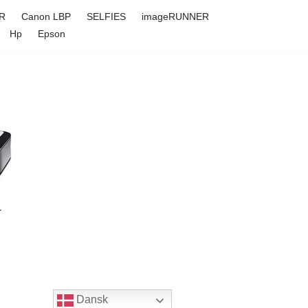
R
Canon LBP
SELFIES
imageRUNNER
Hp
Epson
-
Dansk