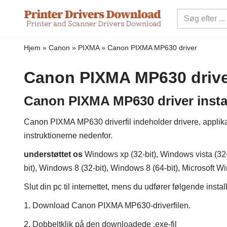
Spring
til
Hjem
»
Canon
»
PIXMA
»
Canon PIXMA MP630 driver
indhold
Canon PIXMA MP630 driv
Canon PIXMA MP630 driver instal
Canon PIXMA MP630 driverfil indeholder drivere, applikatio
instruktionerne nedenfor.
understøttet os
Windows xp (32-bit), Windows vista (32-
bit), Windows 8 (32-bit), Windows 8 (64-bit), Microsoft W
Slut din pc til internettet, mens du udfører følgende insta
1. Download Canon PIXMA MP630-driverfilen.
2. Dobbeltklik på den downloadede .exe-fil