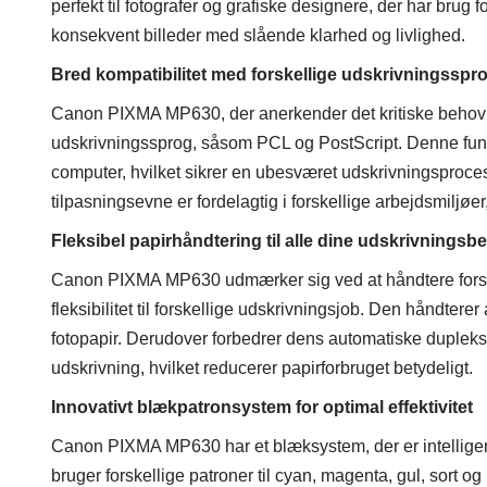
perfekt til fotografer og grafiske designere, der har bru
konsekvent billeder med slående klarhed og livlighed.
Bred kompatibilitet med forskellige udskrivningsspr
Canon PIXMA MP630, der anerkender det kritiske behov f
udskrivningssprog, såsom PCL og PostScript. Denne funk
computer, hvilket sikrer en ubesværet udskrivningsproces
tilpasningsevne er fordelagtig i forskellige arbejdsmiljøer
Fleksibel papirhåndtering til alle dine udskrivningsb
Canon PIXMA MP630 udmærker sig ved at håndtere forske
fleksibilitet til forskellige udskrivningsjob. Den håndterer
fotopapir. Derudover forbedrer dens automatiske dupleksu
udskrivning, hvilket reducerer papirforbruget betydeligt.
Innovativt blækpatronsystem for optimal effektivitet
Canon PIXMA MP630 har et blæksystem, der er intelligent
bruger forskellige patroner til cyan, magenta, gul, sort o