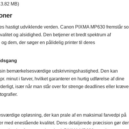
13.82 MB)
oner
i vores hastigt udviklende verden. Canon PIXMA MP630 fremstår s
valitet og alsidighed. Den betjener et bredt spektrum af
og dem, der søger en pålidelig printer til deres
ejdsgang
sin bemærkelsesværdige udskrivningshastighed. Den kan
pr. minut i farver, hvilket garanterer en hurtig udførelse af dine
erligt, især når man står over for strenge deadlines eller kræve
ografier.
rdige opløsning, der kan prale af en maksimal farvedpi på
ter med enestående kvalitet. Dens detaljerede præcision gør de