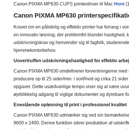
Canon PIXMA MP630 CUPS printerdriver til Mac
Hent
(
Canon PIXMA MP630 printerspecifikati
Kravet om en pålidelig og effektiv printer har forrang 
en innovativ løsning, der problemfrit blander hastighed, k
udskrivningskrav og henvender sig til fagfolk, studerende 
hjemmekontorbehov.
Uovertruffen udskrivningshastighed for effektiv arb
Canon PIXMA MP630 omdefinerer forventningerne med 
producere op til 25 sider/min. i sort/hvid og cirka 21 sider 
opgaver. Dette usædvanlige tempo viser sig at være uvurd
øjeblikkelig adgang til vigtige dokumenter og dyrebare fot
Enestående opløsning til print i professionel kvalitet
Canon PIXMA MP630 udmærker sig ved sin bemærkelsesvæ
9600 x 2400. Denne funktion sikrer produktion af udskrif