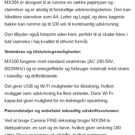
MX394 er designet til at rumme en række papirtyper og -
størrelser og er alsidig til forskellige udskrivningsbehov. Den kan
håndtere størrelser som A4, Letter og Legal, og dens bageste
bakke kan rumme op til 100 ark til kontinuerlig udskrivning.
Den tilbyder også fotoprint uden kant, perfekt til at skabe fotos i
fuld størrelse i høj kvalitet til ethvert formål.
Strømkrav og tilslutningsmuligheder:
MX100 fungerer med standard strømkrav (AC 240-50V,
60/394Hz) og er energieffektiv og forbruger minimalt med strøm
i standby- og driftstilstande.
Det giver USB og Wi Fi muligheder for tilslutning, hvilket
muliggør nem udskrivning fra flere enheder. Dens Wi Fi-
kapacitet giver mulighed for en ledningsfri opsætning.
Patrondetaljer og anbefalet månedlig udskriftsvolumen:
Ved at bruge Canons FINE-teknologi bruger MX394 to
blækpatroner, en sort og en farve, hvilket giver omkring 180
sider. Disse er nemme at udskifte, hvilket minimerer