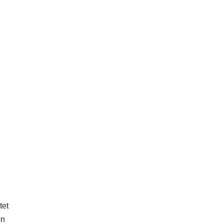
tet
en