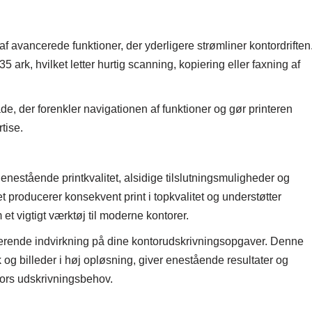
vancerede funktioner, der yderligere strømliner kontordriften
ark, hvilket letter hurtig scanning, kopiering eller faxning af
e, der forenkler navigationen af ​​funktioner og gør printeren
tise.
stående printkvalitet, alsidige tilslutningsmuligheder og
et producerer konsekvent print i topkvalitet og understøtter
et vigtigt værktøj til moderne kontorer.
rende indvirkning på dine kontorudskrivningsopgaver. Denne
og billeder i høj opløsning, giver enestående resultater og
ntors udskrivningsbehov.