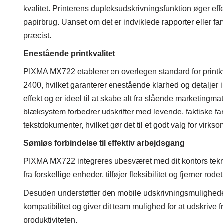
kvalitet. Printerens dupleksudskrivningsfunktion øger eff
papirbrug. Uanset om det er indviklede rapporter eller f
præcist.
Enestående printkvalitet
PIXMA MX722 etablerer en overlegen standard for print
2400, hvilket garanterer enestående klarhed og detaljer 
effekt og er ideel til at skabe alt fra slående marketingm
blæksystem forbedrer udskrifter med levende, faktiske f
tekstdokumenter, hvilket gør det til et godt valg for virks
Sømløs forbindelse til effektiv arbejdsgang
PIXMA MX722 integreres ubesværet med dit kontors tekni
fra forskellige enheder, tilføjer fleksibilitet og fjerner rode
Desuden understøtter den mobile udskrivningsmuligheder
kompatibilitet og giver dit team mulighed for at udskrive
produktiviteten.