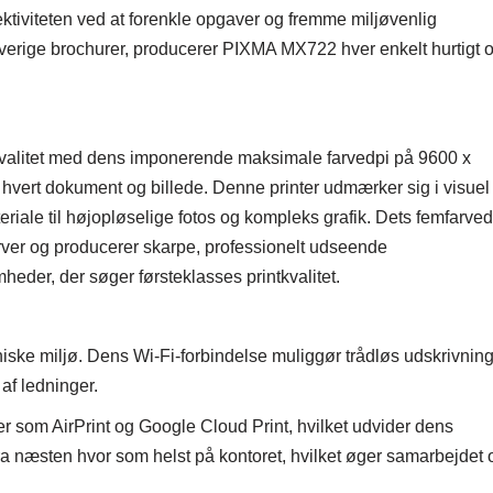
ektiviteten ved at forenkle opgaver og fremme miljøvenlig
arverige brochurer, producerer PIXMA MX722 hver enkelt hurtigt 
kvalitet med dens imponerende maksimale farvedpi på 9600 x
i hvert dokument og billede. Denne printer udmærker sig i visuel
ateriale til højopløselige fotos og kompleks grafik. Dets femfarve
arver og producerer skarpe, professionelt udseende
omheder, der søger førsteklasses printkvalitet.
ske miljø. Dens Wi-Fi-forbindelse muliggør trådløs udskrivnin
t af ledninger.
 som AirPrint og Google Cloud Print, hvilket udvider dens
 fra næsten hvor som helst på kontoret, hvilket øger samarbejdet 