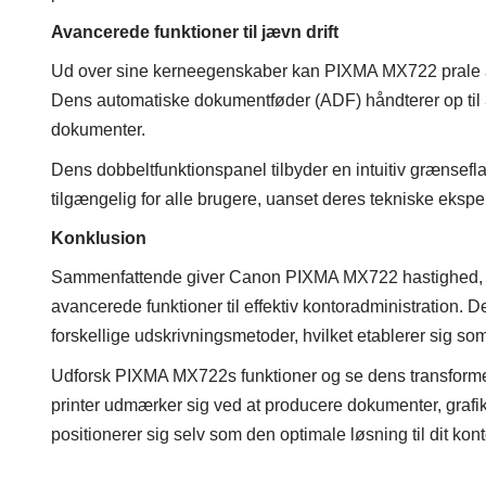
Avancerede funktioner til jævn drift
Ud over sine kerneegenskaber kan PIXMA MX722 prale af a
Dens automatiske dokumentføder (ADF) håndterer op til 35 
dokumenter.
Dens dobbeltfunktionspanel tilbyder en intuitiv grænseflad
tilgængelig for alle brugere, uanset deres tekniske eksper
Konklusion
Sammenfattende giver Canon PIXMA MX722 hastighed, ene
avancerede funktioner til effektiv kontoradministration. D
forskellige udskrivningsmetoder, hvilket etablerer sig som 
Udforsk PIXMA MX722s funktioner og se dens transforme
printer udmærker sig ved at producere dokumenter, grafik 
positionerer sig selv som den optimale løsning til dit ko