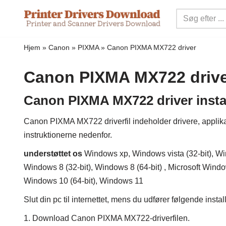
Spring
til
Hjem
»
Canon
»
PIXMA
»
Canon PIXMA MX722 driver
indhold
Canon PIXMA MX722 driv
Canon PIXMA MX722 driver instal
Canon PIXMA MX722 driverfil indeholder drivere, applikatio
instruktionerne nedenfor.
understøttet os
Windows xp, Windows vista (32-bit), Win
Windows 8 (32-bit), Windows 8 (64-bit) , Microsoft Window
Windows 10 (64-bit), Windows 11
Slut din pc til internettet, mens du udfører følgende insta
1. Download Canon PIXMA MX722-driverfilen.