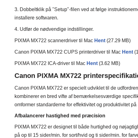
3. Dobbeltklik på "Setup"-filen ved at følge instruktionerne
installere softwaren.
4. Udfør de nødvendige indstillinger.
PIXMA MX722 scannerdriver til Mac
Hent
(27.29 MB)
Canon PIXMA MX722 CUPS printerdriver til Mac
Hent
(
PIXMA MX722 ICA-driver til Mac
Hent
(3.62 MB)
Canon PIXMA MX722 printerspecifikati
Canon PIXMA MX722 er specielt udviklet til de udfordrende
kombinerer en bred vifte af bemærkelsesværdige specifik
omformer standarderne for effektivitet og produktivitet p
Afbalancerer hastighed med præcision
PIXMA MX722 er designet til både hurtighed og nøjagtigh
på op til 15 sider/min. for sort/hvid og ti sider/min. for