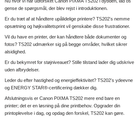
Nu hvor vi har udforsket Canon PIXMA TS202 i dybden, lad os
gense de spørgsmål, der blev rejst i introduktionen.
Er du træt af at håndtere upålidelige printere? TS202's nemme
opsætning og højkvalitetsprint vil genskabe disse frustrationer.
Vil du have en printer, der kan håndtere både dokumenter og
fotos? TS202 udmærker sig på begge områder, hvilket sikrer
alsidighed.
Er du bekymret for støjniveauet? Stille tilstand lader dig udskrive
uden afbrydelser.
Leder du efter hastighed og energieffektivitet? TS202's ydeevne
og ENERGY STAR®-certificering dækker dig.
Afslutningsvis er Canon PIXMA TS202 mere end bare en
printer; det er en løsning på dine printbehov. Opgrader din
printoplevelse i dag, og opdag den forskel, TS202 kan gøre.