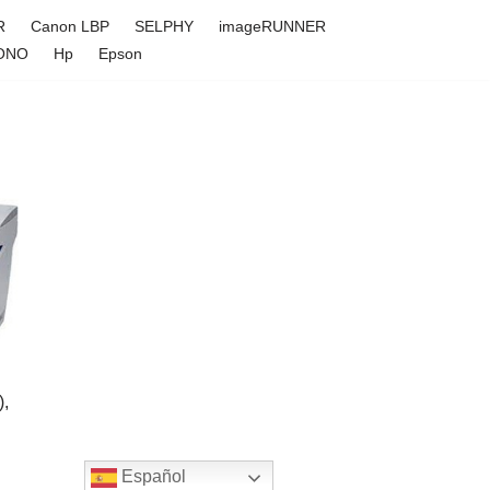
R
Canon LBP
SELPHY
imageRUNNER
ONO
Hp
Epson
),
Español