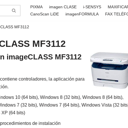
PIXMA
imagen CLASE
i-SENSYS
MAXIFICA
CanoScan LiDE
imagenFORMULA
FAX TELÉF
geCLASS MF3112
eCLASS MF3112
anon imageCLASS MF3112
ntiene controladores, la aplicación para
ción.
ndows 10 (64 bits), Windows 8 (32 bits), Windows 8 (64 bits),
indows 7 (32 bits), Windows 7 (64 bits), Windows Vista (32 bits
 XP (64 bits)
 procedimientos de instalación