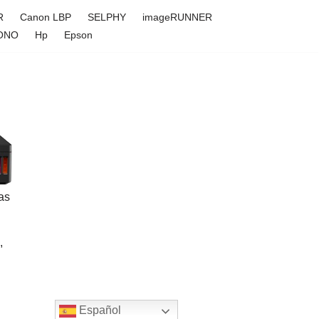
R
Canon LBP
SELPHY
imageRUNNER
ONO
Hp
Epson
as
,
Español