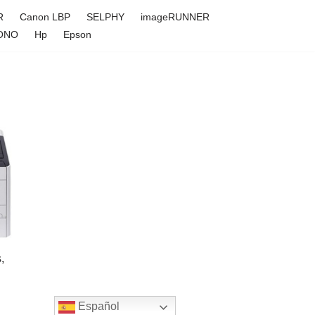
R
Canon LBP
SELPHY
imageRUNNER
ONO
Hp
Epson
,
Español