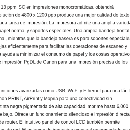
a 13 ppm ISO en impresiones monocromáticas, obtendrá
lución de 4800 x 1200 ppp produce una mejor calidad de texto
cada tarea de impresión. La impresora admite una amplia varie
papel normal y soportes especiales. Una amplia bandeja frontal
l, mientras que la bandeja trasera es para soportes especiale
as eficientemente para facilitar las operaciones de escaneo y
 ayuda a minimizar el consumo de papel y los costes operativo
e impresión PgDL de Canon para una impresión precisa de los
unciones avanzadas como USB, Wi-Fi y Ethernet para una fácil
non PRINT, AirPrint y Mopria para una conectividad sin
 tinta negra pigmentada de alta capacidad imprime hasta 6,000
e bajo. Ofrece un funcionamiento silencioso e impresión directa
 router. El intuitivo panel de control LCD también permite
iones de red. El volumen de impresión mensual recomendado es 