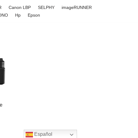
R
Canon LBP
SELPHY
imageRUNNER
ONO
Hp
Epson
de
Español