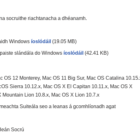
s na socruithe riachtanacha a dhéanamh.
haidh Windows
íoslódáil
(19.05 MB)
m paiste slándála do Windows
íoslódáil
(42.41 KB)
 OS 12 Monterey, Mac OS 11 Big Sur, Mac OS Catalina 10.15.
OS Sierra 10.12.x, Mac OS X El Capitan 10.11.x, Mac OS X
 Mountain Lion 10.8.x, Mac OS X Lion 10.7.x
 Imeachta Suiteála seo a leanas á gcomhlíonadh agat
ileán Socrú