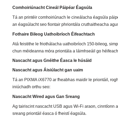
Comhoiriúnacht Cineál Páipéar Éagsúla
Tá an printéir comhoiriúnach le cineálacha éagsúla páipéi
an éagsúlacht seo fiontair phriontála cruthaitheacha agus
Fothaire Bileog Uathoibríoch Éifeachtach
Atá feistithe le friothálacha uathoibríoch 150-bileog, si
chun méideanna móra priontála a láimhseáil go héifeach
Nascacht agus Gnéithe Éasca le húsáid
Nascacht agus Áisiúlacht gan uaim
Tá an PIXMA iX6770 ar fheabhas maidir le priontáil, ro
iniúchadh orthu seo:
Nascacht Wired agus Gan Sreang
Ag tairiscint nascacht USB agus Wi-Fi araon, cinntíonn
sreang priontáil éasca ó fheistí éagsúla.