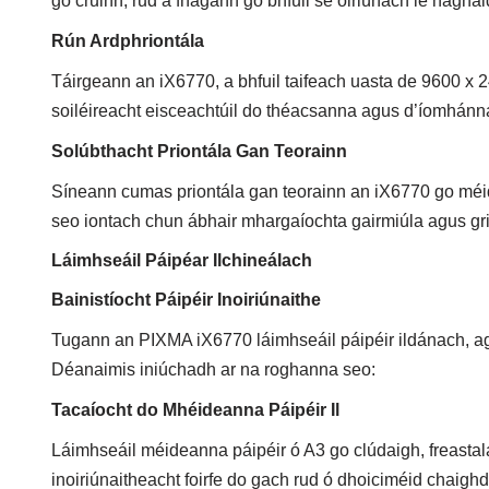
go cruinn, rud a fhágann go bhfuil sé oiriúnach le hagha
Rún Ardphriontála
Táirgeann an iX6770, a bhfuil taifeach uasta de 9600 x 2
soiléireacht eisceachtúil do théacsanna agus d’íomhánn
Solúbthacht Priontála Gan Teorainn
Síneann cumas priontála gan teorainn an iX6770 go méid
seo iontach chun ábhair mhargaíochta gairmiúla agus gri
Láimhseáil Páipéar Ilchineálach
Bainistíocht Páipéir Inoiriúnaithe
Tugann an PIXMA iX6770 láimhseáil páipéir ildánach, a
Déanaimis iniúchadh ar na roghanna seo:
Tacaíocht do Mhéideanna Páipéir Il
Láimhseáil méideanna páipéir ó A3 go clúdaigh, freastal
inoiriúnaitheacht foirfe do gach rud ó dhoiciméid chaigh