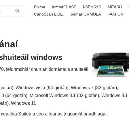
Pixma
íomháCLASS
i-SENSYS
MÉASÚ
CanoScan LiDE
íomháFORMULA
FAXFÓN
ánaí
shuiteáil windows
 feidhmchlár chun an tiománaí a shuiteáil
iotán), Windows vista (64-giotán), Windows 7 (32-giotán),
8 (64-giotán), Microsoft Windows 8.1 (32-giotán), Windows 8.1
otán), Windows 11
 Imeachta Suiteála seo a leanas á gcomhlíonadh agat