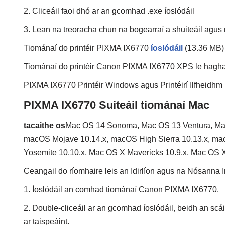
2. Cliceáil faoi dhó ar an gcomhad .exe íoslódáil
3. Lean na treoracha chun na bogearraí a shuiteáil agu
Tiománaí do printéir PIXMA IX6770
íoslódáil
(13.36 MB)
Tiománaí do printéir Canon PIXMA IX6770 XPS le hag
PIXMA IX6770 Printéir Windows agus Printéirí Ilfheidh
PIXMA IX6770 Suiteáil tiománaí Mac
tacaithe os
Mac OS 14 Sonoma, Mac OS 13 Ventura, Mac
macOS Mojave 10.14.x, macOS High Sierra 10.13.x, mac
Yosemite 10.10.x, Mac OS X Mavericks 10.9.x, Mac OS X
Ceangail do ríomhaire leis an Idirlíon agus na Nósanna
1. Íoslódáil an comhad tiománaí Canon PIXMA IX6770.
2. Double-cliceáil ar an gcomhad íoslódáil, beidh an scá
ar taispeáint.