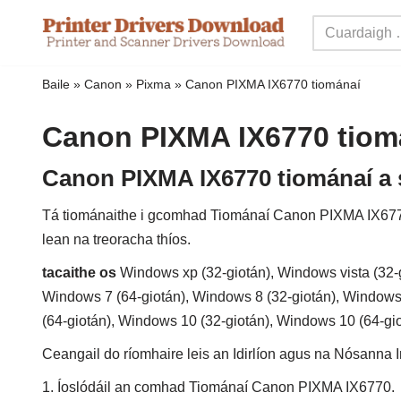
Scipeáil
chuig
Baile
»
Canon
»
Pixma
»
Canon PIXMA IX6770 tiománaí
ábhar
Canon PIXMA IX6770 tiom
Canon PIXMA IX6770 tiománaí a 
Tá tiománaithe i gcomhad Tiománaí Canon PIXMA IX6770,
lean na treoracha thíos.
tacaithe os
Windows xp (32-giotán), Windows vista (32-g
Windows 7 (64-giotán), Windows 8 (32-giotán), Windows 
(64-giotán), Windows 10 (32-giotán), Windows 10 (64-gi
Ceangail do ríomhaire leis an Idirlíon agus na Nósanna
1. Íoslódáil an comhad Tiománaí Canon PIXMA IX6770.