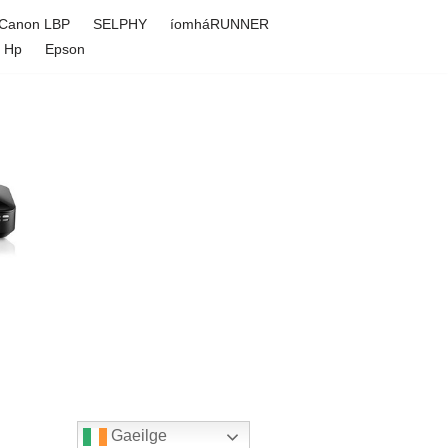
Canon LBP
SELPHY
íomháRUNNER
Hp
Epson
Gaeilge