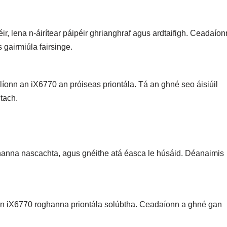
r, lena n-áirítear páipéir ghrianghraf agus ardtaifigh. Ceadaíon
 gairmiúla fairsinge.
mplíonn an iX6770 an próiseas priontála. Tá an ghné seo áisiúil
tach.
ghanna nascachta, agus gnéithe atá éasca le húsáid. Déanaimis
 an iX6770 roghanna priontála solúbtha. Ceadaíonn a ghné gan