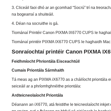
3. Cliceáil faoi dhó ar an gcomhad “Socrú” trí na treorach
na bogearraí a shuiteáil.
4. Déan na socruithe is gá.
Tiománaí Printéir Canon PIXMA IX6770 CUPS le hagha
Tiománaí printéir PIXMA IX6770 CUPS le haghaidh Mac
Sonraíochtaí printéir Canon PIXMA IX6
Feidhmíocht Phriontála Eisceachtúil
Cumais Priontála Sármhaith
Tá meas ag an PIXMA iX6770 as a cháilíocht priontála ei
seiceáil ar a phríomhghnéithe priontála:
Ardteicneolaíocht Priontála
Déanann an iX6770, atá feistithe le teicneolaíocht inkje