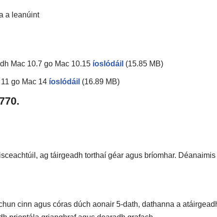
a a leanúint
idh Mac 10.7 go Mac 10.15
íoslódáil
(15.85 MB)
 11 go Mac 14
íoslódáil
(16.89 MB)
770.
sceachtúil, ag táirgeadh torthaí géar agus bríomhar. Déanaimis
t chun cinn agus córas dúch aonair 5-dath, dathanna a atáirgead