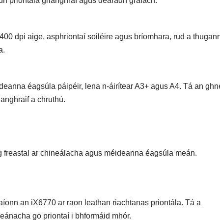
idh priontála grianghraf agus dearadh grafach.
400 dpi aige, asphriontaí soiléire agus bríomhara, rud a thugan
a.
eanna éagsúla páipéir, lena n-áirítear A3+ agus A4. Tá an ghn
anghraif a chruthú.
g freastal ar chineálacha agus méideanna éagsúla meán.
aíonn an iX6770 ar raon leathan riachtanas priontála. Tá a
deánacha go priontaí i bhformáid mhór.