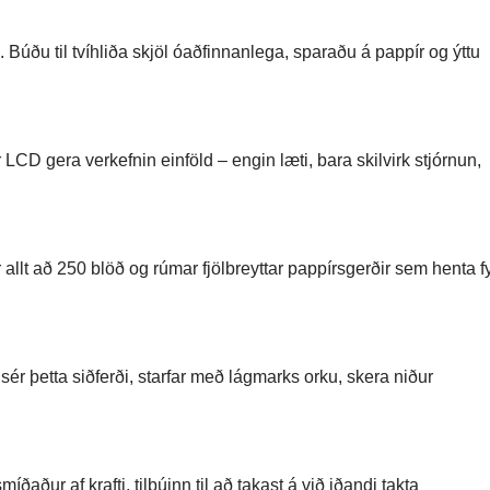
 Búðu til tvíhliða skjöl óaðfinnanlega, sparaðu á pappír og ýttu
CD gera verkefnin einföld – engin læti, bara skilvirk stjórnun,
allt að 250 blöð og rúmar fjölbreyttar pappírsgerðir sem henta fy
sér þetta siðferði, starfar með lágmarks orku, skera niður
íðaður af krafti, tilbúinn til að takast á við iðandi takta