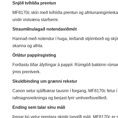
Snjöll tvíhliða prentun
MF8170c skín með tvíhliða prentun og afritunareiginleika.
undir vistvæna starfsemi.
Straumlínulagað notendaviðmót
Hannað með notendur í huga, leiðandi stjórnborð og skýr L
skanna og afrita.
Örlátur pappírsgisting
Forðastu tíðar áfyllingar á pappír. Rúmgóð bakkinn rúmar 
ýmis prentverk.
Skuldbinding um grænni rekstur
Canon setur sjálfbærar lausnir í forgang. MF8170c felur í 
rafmagnsreikninga og berjast fyrir umhverfisvelferð.
Ending sem talar sínu máli
Þegar þú velur prentara skiptir langlífi máli. MF8170c er sm