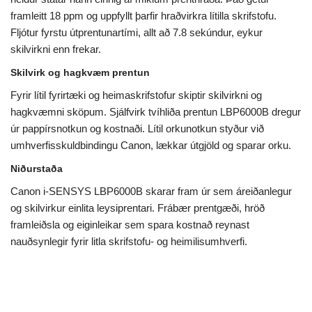
framleitt 18 ppm og uppfyllt þarfir hraðvirkra lítilla skrifstofu.
Fljótur fyrstu útprentunartími, allt að 7.8 sekúndur, eykur
skilvirkni enn frekar.
Skilvirk og hagkvæm prentun
Fyrir lítil fyrirtæki og heimaskrifstofur skiptir skilvirkni og
hagkvæmni sköpum. Sjálfvirk tvíhliða prentun LBP6000B dregur
úr pappírsnotkun og kostnaði. Lítil orkunotkun styður við
umhverfisskuldbindingu Canon, lækkar útgjöld og sparar orku.
Niðurstaða
Canon i-SENSYS LBP6000B skarar fram úr sem áreiðanlegur
og skilvirkur einlita leysiprentari. Frábær prentgæði, hröð
framleiðsla og eiginleikar sem spara kostnað reynast
nauðsynlegir fyrir litla skrifstofu- og heimilisumhverfi.