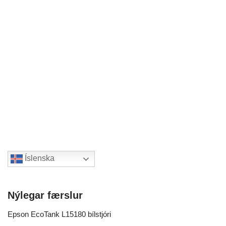
Íslenska
Nýlegar færslur
Epson EcoTank L15180 bílstjóri