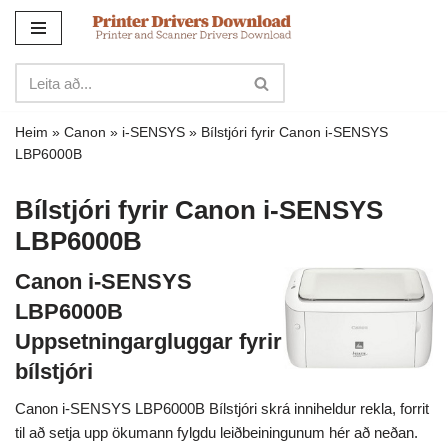
Sleppa
yfir
í
innihald
Heim
»
Canon
»
i-SENSYS
»
Bílstjóri fyrir Canon i-SENSYS
LBP6000B
Bílstjóri fyrir Canon i-SENSYS
LBP6000B
Canon i-SENSYS
LBP6000B
Uppsetningargluggar fyrir
bílstjóri
Canon i-SENSYS LBP6000B Bílstjóri skrá inniheldur rekla, forrit
til að setja upp ökumann fylgdu leiðbeiningunum hér að neðan.