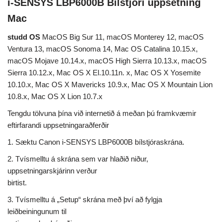
i-SENSYS LBP6000B Bílstjóri uppsetning
Mac
studd OS
MacOS Big Sur 11, macOS Monterey 12, macOS
Ventura 13, macOS Sonoma 14, Mac OS Catalina 10.15.x,
macOS Mojave 10.14.x, macOS High Sierra 10.13.x, macOS
Sierra 10.12.x, Mac OS X El.10.11n. x, Mac OS X Yosemite
10.10.x, Mac OS X Mavericks 10.9.x, Mac OS X Mountain Lion
10.8.x, Mac OS X Lion 10.7.x
Tengdu tölvuna þína við internetið á meðan þú framkvæmir
eftirfarandi uppsetningaraðferðir
1. Sæktu Canon i-SENSYS LBP6000B bílstjóraskrána.
2. Tvísmelltu á skrána sem var hlaðið niður,
uppsetningarskjárinn verður
birtist.
3. Tvísmelltu á „Setup“ skrána með því að fylgja
leiðbeiningunum til