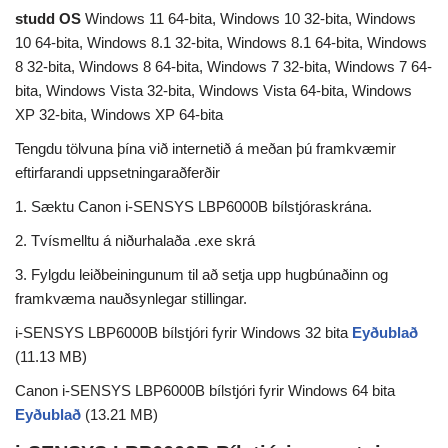
studd OS
Windows 11 64-bita, Windows 10 32-bita, Windows
10 64-bita, Windows 8.1 32-bita, Windows 8.1 64-bita, Windows
8 32-bita, Windows 8 64-bita, Windows 7 32-bita, Windows 7 64-
bita, Windows Vista 32-bita, Windows Vista 64-bita, Windows
XP 32-bita, Windows XP 64-bita
Tengdu tölvuna þína við internetið á meðan þú framkvæmir
eftirfarandi uppsetningaraðferðir
1. Sæktu Canon i-SENSYS LBP6000B bílstjóraskrána.
2. Tvísmelltu á niðurhalaða .exe skrá
3. Fylgdu leiðbeiningunum til að setja upp hugbúnaðinn og
framkvæma nauðsynlegar stillingar.
i-SENSYS LBP6000B bílstjóri fyrir Windows 32 bita
Eyðublað
(11.13 MB)
Canon i-SENSYS LBP6000B bílstjóri fyrir Windows 64 bita
Eyðublað
(13.21 MB)