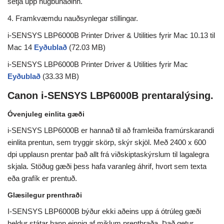
setja upp hugbúnaðinn.
4. Framkvæmdu nauðsynlegar stillingar.
i-SENSYS LBP6000B Printer Driver & Utilities fyrir Mac 10.13 til
Mac 14
Eyðublað
(72.03 MB)
i-SENSYS LBP6000B Printer Driver & Utilities fyrir Mac
Eyðublað
(33.33 MB)
Canon i-SENSYS LBP6000B prentaralýsing.
Óvenjuleg einlita gæði
i-SENSYS LBP6000B er hannað til að framleiða framúrskarandi
einlita prentun, sem tryggir skörp, skýr skjöl. Með 2400 x 600
dpi upplausn prentar það allt frá viðskiptaskýrslum til lagalegra
skjala. Stöðug gæði þess hafa varanleg áhrif, hvort sem texta
eða grafík er prentuð.
Glæsilegur prenthraði
I-SENSYS LBP6000B býður ekki aðeins upp á ótrúleg gæði
heldur státar hann einnig af miklum prenthraða. Það getur