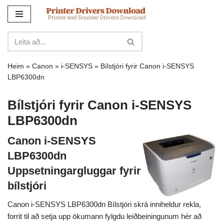
Sleppa
yfir
í
innihald
Heim
»
Canon
»
i-SENSYS
»
Bílstjóri fyrir Canon i-SENSYS
LBP6300dn
Bílstjóri fyrir Canon i-SENSYS
LBP6300dn
Canon i-SENSYS
LBP6300dn
Uppsetningargluggar fyrir
bílstjóri
Canon i-SENSYS LBP6300dn Bílstjóri skrá inniheldur rekla,
forrit til að setja upp ökumann fylgdu leiðbeiningunum hér að