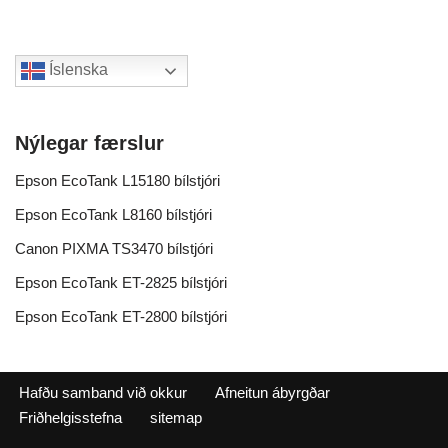
Íslenska
Nýlegar færslur
Epson EcoTank L15180 bílstjóri
Epson EcoTank L8160 bílstjóri
Canon PIXMA TS3470 bílstjóri
Epson EcoTank ET-2825 bílstjóri
Epson EcoTank ET-2800 bílstjóri
Hafðu samband við okkur
Afneitun ábyrgðar
Friðhelgisstefna
sitemap