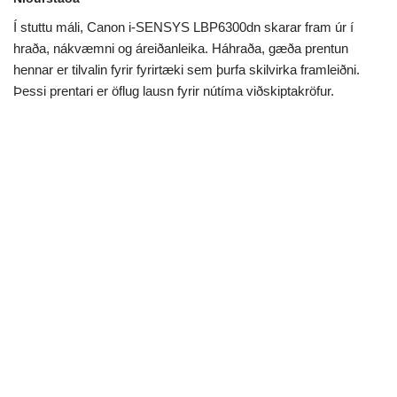
Í stuttu máli, Canon i-SENSYS LBP6300dn skarar fram úr í
hraða, nákvæmni og áreiðanleika. Háhraða, gæða prentun
hennar er tilvalin fyrir fyrirtæki sem þurfa skilvirka framleiðni.
Þessi prentari er öflug lausn fyrir nútíma viðskiptakröfur.