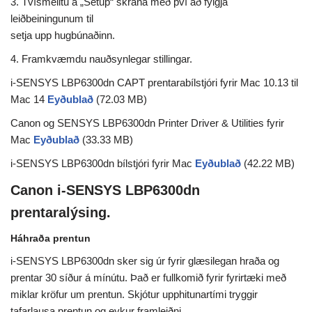
3. Tvísmelltu á „Setup“ skrána með því að fylgja
leiðbeiningunum til
setja upp hugbúnaðinn.
4. Framkvæmdu nauðsynlegar stillingar.
i-SENSYS LBP6300dn CAPT prentarabílstjóri fyrir Mac 10.13 til
Mac 14
Eyðublað
(72.03 MB)
Canon og SENSYS LBP6300dn Printer Driver & Utilities fyrir
Mac
Eyðublað
(33.33 MB)
i-SENSYS LBP6300dn bílstjóri fyrir Mac
Eyðublað
(42.22 MB)
Canon i-SENSYS LBP6300dn
prentaralýsing.
Háhraða prentun
i-SENSYS LBP6300dn sker sig úr fyrir glæsilegan hraða og
prentar 30 síður á mínútu. Það er fullkomið fyrir fyrirtæki með
miklar kröfur um prentun. Skjótur upphitunartími tryggir
tafarlausa prentun og eykur framleiðni.