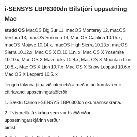
i-SENSYS LBP6300dn Bílstjóri uppsetning
Mac
studd OS
MacOS Big Sur 11, macOS Monterey 12, macOS
Ventura 13, macOS Sonoma 14, Mac OS Catalina 10.15.x,
macOS Mojave 10.14.x, macOS High Sierra 10.13.x, macOS
Sierra 10.12.x, Mac OS X El.10.11n. x, Mac OS X Yosemite
10.10.x, Mac OS X Mavericks 10.9.x, Mac OS X Mountain Lion
10.8.x, Mac OS X Lion 10.7.x, Mac OS X Snow Leopard 10.6.x,
Mac OS X Leopard 10.5. x
Tengdu tölvuna þína við internetið á meðan þú framkvæmir
eftirfarandi uppsetningaraðferðir
1. Sæktu Canon i-SENSYS LBP6300dn ökumannsskrána.
2. Tvísmelltu á skrána sem var hlaðið niður,
uppsetningarskjárinn verður
birtist.