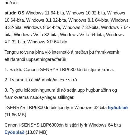
neðan.
studd OS
Windows 11 64-bita, Windows 10 32-bita, Windows
10 64-bita, Windows 8.1 32-bita, Windows 8.1 64-bita, Windows
8 32-bita, Windows 8 64-bita, Windows 7 32-bita, Windows 7 64-
bita, Windows Vista 32-bita, Windows Vista 64-bita, Windows
XP 32-bita, Windows XP 64-bita
Tengdu tölvuna þína við internetið á meðan þú framkvæmir
eftirfarandi uppsetningaraðferðir
1. Sæktu Canon i-SENSYS LBP6300dn bílstjóraskrána.
2. Tvísmelltu á niðurhalaða .exe skrá
3. Fylgdu leiðbeiningunum til að setja upp hugbúnaðinn og
framkvæma nauðsynlegar stillingar.
i-SENSYS LBP6300dn bílstjóri fyrir Windows 32 bita
Eyðublað
(11.66 MB)
Canon i-SENSYS LBP6300dn bílstjóri fyrir Windows 64 bita
Eyðublað
(13.87 MB)