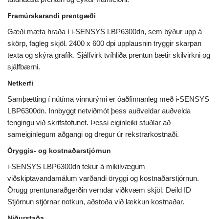
Framúrskarandi prentgæði
Gæði mæta hraða í i-SENSYS LBP6300dn, sem býður upp á
skörp, fagleg skjöl. 2400 x 600 dpi upplausnin tryggir skarpan
texta og skýra grafík. Sjálfvirk tvíhliða prentun bætir skilvirkni og
sjálfbærni.
Netkerfi
Samþætting í nútíma vinnurými er óaðfinnanleg með i-SENSYS
LBP6300dn. Innbyggt netviðmót þess auðveldar auðvelda
tengingu við skrifstofunet. Þessi eiginleiki stuðlar að
sameiginlegum aðgangi og dregur úr rekstrarkostnaði.
Öryggis- og kostnaðarstjórnun
i-SENSYS LBP6300dn tekur á mikilvægum
viðskiptavandamálum varðandi öryggi og kostnaðarstjórnun.
Örugg prentunaraðgerðin verndar viðkvæm skjöl. Deild ID
Stjórnun stjórnar notkun, aðstoða við lækkun kostnaðar.
Niðurstaða