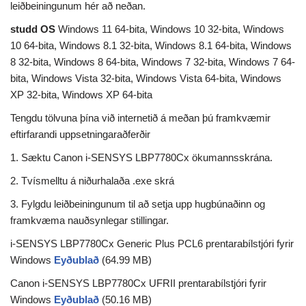
leiðbeiningunum hér að neðan.
studd OS
Windows 11 64-bita, Windows 10 32-bita, Windows
10 64-bita, Windows 8.1 32-bita, Windows 8.1 64-bita, Windows
8 32-bita, Windows 8 64-bita, Windows 7 32-bita, Windows 7 64-
bita, Windows Vista 32-bita, Windows Vista 64-bita, Windows
XP 32-bita, Windows XP 64-bita
Tengdu tölvuna þína við internetið á meðan þú framkvæmir
eftirfarandi uppsetningaraðferðir
1. Sæktu Canon i-SENSYS LBP7780Cx ökumannsskrána.
2. Tvísmelltu á niðurhalaða .exe skrá
3. Fylgdu leiðbeiningunum til að setja upp hugbúnaðinn og
framkvæma nauðsynlegar stillingar.
i-SENSYS LBP7780Cx Generic Plus PCL6 prentarabílstjóri fyrir
Windows
Eyðublað
(64.99 MB)
Canon i-SENSYS LBP7780Cx UFRII prentarabílstjóri fyrir
Windows
Eyðublað
(50.16 MB)