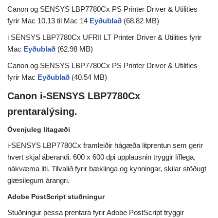
Canon og SENSYS LBP7780Cx PS Printer Driver & Utilities
fyrir Mac 10.13 til Mac 14
Eyðublað
(68.82 MB)
i SENSYS LBP7780Cx UFRII LT Printer Driver & Utilities fyrir
Mac
Eyðublað
(62.98 MB)
Canon og SENSYS LBP7780Cx PS Printer Driver & Utilities
fyrir Mac
Eyðublað
(40.54 MB)
Canon i-SENSYS LBP7780Cx
prentaralýsing.
Óvenjuleg litagæði
i-SENSYS LBP7780Cx framleiðir hágæða litprentun sem gerir
hvert skjal áberandi. 600 x 600 dpi upplausnin tryggir líflega,
nákvæma liti. Tilvalið fyrir bæklinga og kynningar, skilar stöðugt
glæsilegum árangri.
Adobe PostScript stuðningur
Stuðningur þessa prentara fyrir Adobe PostScript tryggir