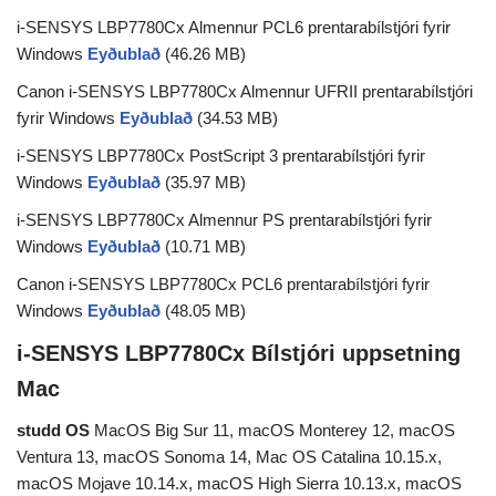
i-SENSYS LBP7780Cx Almennur PCL6 prentarabílstjóri fyrir
Windows
Eyðublað
(46.26 MB)
Canon i-SENSYS LBP7780Cx Almennur UFRII prentarabílstjóri
fyrir Windows
Eyðublað
(34.53 MB)
i-SENSYS LBP7780Cx PostScript 3 prentarabílstjóri fyrir
Windows
Eyðublað
(35.97 MB)
i-SENSYS LBP7780Cx Almennur PS prentarabílstjóri fyrir
Windows
Eyðublað
(10.71 MB)
Canon i-SENSYS LBP7780Cx PCL6 prentarabílstjóri fyrir
Windows
Eyðublað
(48.05 MB)
i-SENSYS LBP7780Cx Bílstjóri uppsetning
Mac
studd OS
MacOS Big Sur 11, macOS Monterey 12, macOS
Ventura 13, macOS Sonoma 14, Mac OS Catalina 10.15.x,
macOS Mojave 10.14.x, macOS High Sierra 10.13.x, macOS