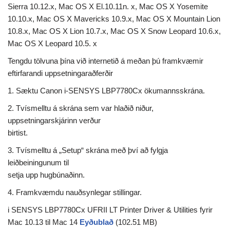
Sierra 10.12.x, Mac OS X El.10.11n. x, Mac OS X Yosemite
10.10.x, Mac OS X Mavericks 10.9.x, Mac OS X Mountain Lion
10.8.x, Mac OS X Lion 10.7.x, Mac OS X Snow Leopard 10.6.x,
Mac OS X Leopard 10.5. x
Tengdu tölvuna þína við internetið á meðan þú framkvæmir
eftirfarandi uppsetningaraðferðir
1. Sæktu Canon i-SENSYS LBP7780Cx ökumannsskrána.
2. Tvísmelltu á skrána sem var hlaðið niður,
uppsetningarskjárinn verður
birtist.
3. Tvísmelltu á „Setup“ skrána með því að fylgja
leiðbeiningunum til
setja upp hugbúnaðinn.
4. Framkvæmdu nauðsynlegar stillingar.
i SENSYS LBP7780Cx UFRII LT Printer Driver & Utilities fyrir
Mac 10.13 til Mac 14
Eyðublað
(102.51 MB)