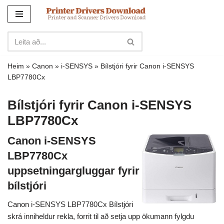
Sleppa
yfir
í
innihald
Heim
»
Canon
»
i-SENSYS
»
Bílstjóri fyrir Canon i-SENSYS
LBP7780Cx
Bílstjóri fyrir Canon i-SENSYS
LBP7780Cx
Canon i-SENSYS
LBP7780Cx
uppsetningargluggar fyrir
bílstjóri
Canon i-SENSYS LBP7780Cx Bílstjóri
skrá inniheldur rekla, forrit til að setja upp ökumann fylgdu