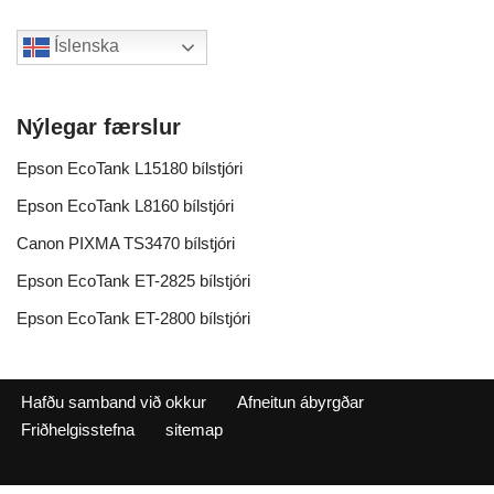
Íslenska
Nýlegar færslur
Epson EcoTank L15180 bílstjóri
Epson EcoTank L8160 bílstjóri
Canon PIXMA TS3470 bílstjóri
Epson EcoTank ET-2825 bílstjóri
Epson EcoTank ET-2800 bílstjóri
Hafðu samband við okkur
Afneitun ábyrgðar
Friðhelgisstefna
sitemap