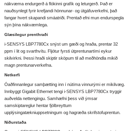
nákvæma endurgerð á flókinni grafík og leturgerð. Það er
nauðsynlegt fyrir krefjandi hönnunar- og útgáfuverkefni, það
fangar hvert skapandi smáatriði. Prentað efni mun endurspegla
sýn þína nákvæmlega.
Glæsilegur prenthraði
i-SENSYS LBP7780Cx snýst um gæði og hraða, prentar 32
ppm í lit og svarthvítu. Fljótur fyrsti útprentunartími eykur
skilvirkni. Þessi hraði skiptir sköpum til að meðhöndla mikið
magn prentunarverkefna.
Netkerfi
Óaðfinnanlegur samþætting inn í nútíma vinnurými er mikilvæg.
Innbyggt Gigabit Ethernet tengi i-SENSYS LBP7780Cx tryggir
auðvelda nettengingu. Samhæfni þess við ýmsar
samskiptareglur hentar fjölbreyttum
upplýsingatækniuppsetningum og hagræða skrifstofuprentun.
Niðurstaða