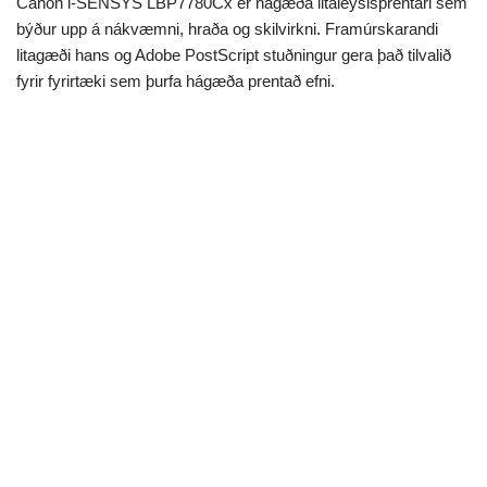
Canon i-SENSYS LBP7780Cx er hágæða litaleysisprentari sem
býður upp á nákvæmni, hraða og skilvirkni. Framúrskarandi
litagæði hans og Adobe PostScript stuðningur gera það tilvalið
fyrir fyrirtæki sem þurfa hágæða prentað efni.