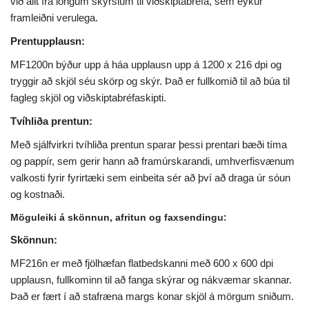
við allt frá löngum skýrslum til viðskiptabréfa, sem eykur
framleiðni verulega.
Prentupplausn:
MF1200n býður upp á háa upplausn upp á 1200 x 216 dpi og
tryggir að skjöl séu skörp og skýr. Það er fullkomið til að búa til
fagleg skjöl og viðskiptabréfaskipti.
Tvíhliða prentun:
Með sjálfvirkri tvíhliða prentun sparar þessi prentari bæði tíma
og pappír, sem gerir hann að framúrskarandi, umhverfisvænum
valkosti fyrir fyrirtæki sem einbeita sér að því að draga úr sóun
og kostnaði.
Möguleiki á skönnun, afritun og faxsendingu:
Skönnun:
MF216n er með fjölhæfan flatbedskanni með 600 x 600 dpi
upplausn, fullkominn til að fanga skýrar og nákvæmar skannar.
Það er fært í að stafræna margs konar skjöl á mörgum sniðum.