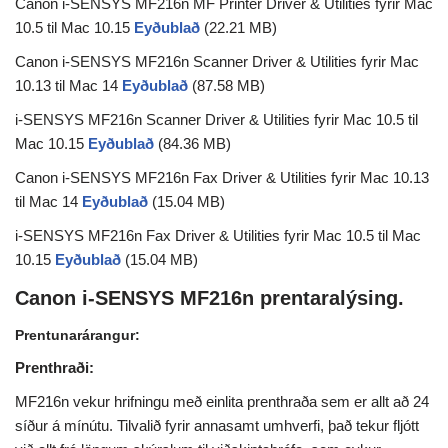
Canon i-SENSYS MF216n MF Printer Driver & Utilities fyrir Mac
10.5 til Mac 10.15
Eyðublað
(22.21 MB)
Canon i-SENSYS MF216n Scanner Driver & Utilities fyrir Mac
10.13 til Mac 14
Eyðublað
(87.58 MB)
i-SENSYS MF216n Scanner Driver & Utilities fyrir Mac 10.5 til
Mac 10.15
Eyðublað
(84.36 MB)
Canon i-SENSYS MF216n Fax Driver & Utilities fyrir Mac 10.13
til Mac 14
Eyðublað
(15.04 MB)
i-SENSYS MF216n Fax Driver & Utilities fyrir Mac 10.5 til Mac
10.15
Eyðublað
(15.04 MB)
Canon i-SENSYS MF216n prentaralýsing.
Prentunarárangur:
Prenthraði:
MF216n vekur hrifningu með einlita prenthraða sem er allt að 24
síður á mínútu. Tilvalið fyrir annasamt umhverfi, það tekur fljótt