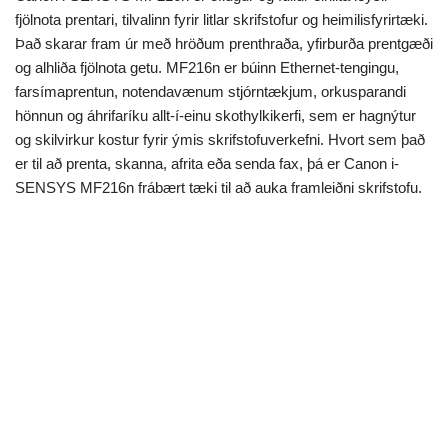
fjölnota prentari, tilvalinn fyrir litlar skrifstofur og heimilisfyrirtæki.
Það skarar fram úr með hröðum prenthraða, yfirburða prentgæði
og alhliða fjölnota getu. MF216n er búinn Ethernet-tengingu,
farsímaprentun, notendavænum stjórntækjum, orkusparandi
hönnun og áhrifaríku allt-í-einu skothylkikerfi, sem er hagnýtur
og skilvirkur kostur fyrir ýmis skrifstofuverkefni. Hvort sem það
er til að prenta, skanna, afrita eða senda fax, þá er Canon i-
SENSYS MF216n frábært tæki til að auka framleiðni skrifstofu.