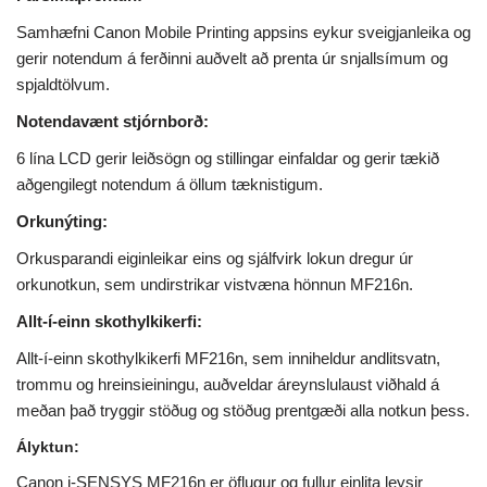
Samhæfni Canon Mobile Printing appsins eykur sveigjanleika og
gerir notendum á ferðinni auðvelt að prenta úr snjallsímum og
spjaldtölvum.
Notendavænt stjórnborð:
6 lína LCD gerir leiðsögn og stillingar einfaldar og gerir tækið
aðgengilegt notendum á öllum tæknistigum.
Orkunýting:
Orkusparandi eiginleikar eins og sjálfvirk lokun dregur úr
orkunotkun, sem undirstrikar vistvæna hönnun MF216n.
Allt-í-einn skothylkikerfi:
Allt-í-einn skothylkikerfi MF216n, sem inniheldur andlitsvatn,
trommu og hreinsieiningu, auðveldar áreynslulaust viðhald á
meðan það tryggir stöðug og stöðug prentgæði alla notkun þess.
Ályktun:
Canon i-SENSYS MF216n er öflugur og fullur einlita leysir