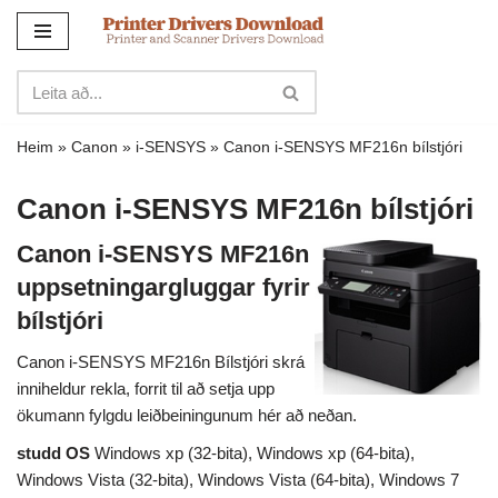
Sleppa
yfir
í
innihald
Heim
»
Canon
»
i-SENSYS
»
Canon i-SENSYS MF216n bílstjóri
Canon i-SENSYS MF216n bílstjóri
Canon i-SENSYS MF216n
uppsetningargluggar fyrir
bílstjóri
Canon i-SENSYS MF216n Bílstjóri skrá
inniheldur rekla, forrit til að setja upp
ökumann fylgdu leiðbeiningunum hér að neðan.
studd OS
Windows xp (32-bita), Windows xp (64-bita),
Windows Vista (32-bita), Windows Vista (64-bita), Windows 7