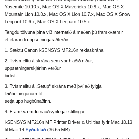
Yosemite 10.10.x, Mac OS X Mavericks 10.9.x, Mac OS X
Mountain Lion 10.8.x, Mac OS X Lion 10.7.x, Mac OS X Snow
Leopard 10.6.x, Mac OS X Leopard 10.5.x
Tengdu tölvuna þína við internetið á meðan þú framkvæmir
eftirfarandi uppsetningaraðferðir
1. Sæktu Canon i-SENSYS MF216n reklaskrána.
2. Tvísmelltu á skrána sem var hlaðið niður,
uppsetningarskjárinn verður
birtist.
3. Tvísmelltu á „Setup“ skrána með því að fylgja
leiðbeiningunum til
setja upp hugbúnaðinn.
4. Framkvæmdu nauðsynlegar stillingar.
i-SENSYS MF216n MF Printer Driver & Utilities fyrir Mac 10.13
til Mac 14
Eyðublað
(36.65 MB)