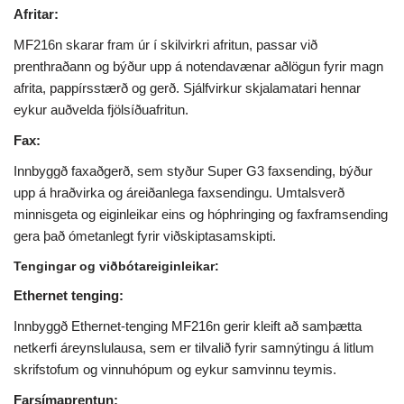
Afritar:
MF216n skarar fram úr í skilvirkri afritun, passar við
prenthraðann og býður upp á notendavænar aðlögun fyrir magn
afrita, pappírsstærð og gerð. Sjálfvirkur skjalamatari hennar
eykur auðvelda fjölsíðuafritun.
Fax:
Innbyggð faxaðgerð, sem styður Super G3 faxsending, býður
upp á hraðvirka og áreiðanlega faxsendingu. Umtalsverð
minnisgeta og eiginleikar eins og hóphringing og faxframsending
gera það ómetanlegt fyrir viðskiptasamskipti.
Tengingar og viðbótareiginleikar:
Ethernet tenging:
Innbyggð Ethernet-tenging MF216n gerir kleift að samþætta
netkerfi áreynslulausa, sem er tilvalið fyrir samnýtingu á litlum
skrifstofum og vinnuhópum og eykur samvinnu teymis.
Farsímaprentun: