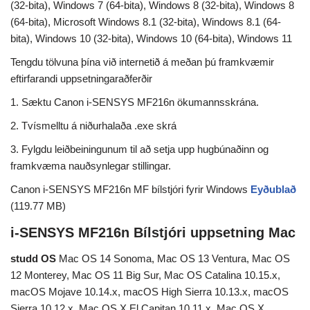
(32-bita), Windows 7 (64-bita), Windows 8 (32-bita), Windows 8
(64-bita), Microsoft Windows 8.1 (32-bita), Windows 8.1 (64-
bita), Windows 10 (32-bita), Windows 10 (64-bita), Windows 11
Tengdu tölvuna þína við internetið á meðan þú framkvæmir
eftirfarandi uppsetningaraðferðir
1. Sæktu Canon i-SENSYS MF216n ökumannsskrána.
2. Tvísmelltu á niðurhalaða .exe skrá
3. Fylgdu leiðbeiningunum til að setja upp hugbúnaðinn og
framkvæma nauðsynlegar stillingar.
Canon i-SENSYS MF216n MF bílstjóri fyrir Windows
Eyðublað
(119.77 MB)
i-SENSYS MF216n Bílstjóri uppsetning Mac
studd OS
Mac OS 14 Sonoma, Mac OS 13 Ventura, Mac OS
12 Monterey, Mac OS 11 Big Sur, Mac OS Catalina 10.15.x,
macOS Mojave 10.14.x, macOS High Sierra 10.13.x, macOS
Sierra 10.12.x, Mac OS X El Capitan 10.11.x, Mac OS X