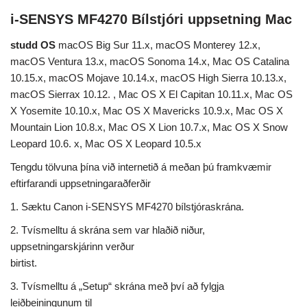
i-SENSYS MF4270 Bílstjóri uppsetning Mac
studd OS
macOS Big Sur 11.x, macOS Monterey 12.x,
macOS Ventura 13.x, macOS Sonoma 14.x, Mac OS Catalina
10.15.x, macOS Mojave 10.14.x, macOS High Sierra 10.13.x,
macOS Sierrax 10.12. , Mac OS X El Capitan 10.11.x, Mac OS
X Yosemite 10.10.x, Mac OS X Mavericks 10.9.x, Mac OS X
Mountain Lion 10.8.x, Mac OS X Lion 10.7.x, Mac OS X Snow
Leopard 10.6. x, Mac OS X Leopard 10.5.x
Tengdu tölvuna þína við internetið á meðan þú framkvæmir
eftirfarandi uppsetningaraðferðir
1. Sæktu Canon i-SENSYS MF4270 bílstjóraskrána.
2. Tvísmelltu á skrána sem var hlaðið niður,
uppsetningarskjárinn verður
birtist.
3. Tvísmelltu á „Setup“ skrána með því að fylgja
leiðbeiningunum til