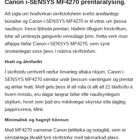
Canon i-SENSYS MF4270 prentaralýsing.
Að sigla um hraðvirkan skrifstofuheim krefst áreiðanlegs
búnaðar og Canon i-SENSYS MF4270 er til vitnis um þessa
nauðsyn. Þessi fjölnota prentari, hlaðinn öflugum forskriftum,
lofar að umbreyta gangverki vinnudags þíns. Þetta verk mun
afhjúpa hliðar Canon i-SENSYS MF4270, sem sýnir
ómetanlegan sess þess í nútíma skrifstofum.
Hratt og áhrifaríkt
Í skrifstofu umhverfi ræður tímanleg aftaka ríkjum. Canon i-
SENSYS MF4270 stendur undir þessum væntingum og prentar
og afritar hratt. Með getu þess til að rúlla út allt að 21 blaðsíðu á
hverri mínútu, eru dagar langrar biðar eftir nauðsynlegum
skjölum, hvort sem það eru mikilvægar skýrslur eða dagleg
pappírsvinna, liðnir.
Minimalísk og hagnýt hönnun
Með MF4270 sameinar Canon þéttleika og notagildi, sem er
sérstaklega tilvalið fyrir skrifstofur með takmarkað pláss.