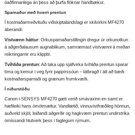
óaðfinnanlega án þess að þurfa flóknar handbækur.
Sparnaður með hverri prentun
Í kostnaðarmeðvituðu viðskiptalandslagi er skilvirkni MF4270
áberandi:
Vistvænn háttur
: Orkusparnaðarstillingin dregur úr orkunotkun
á aðgerðalausum augnablikum, samræmast vistvænni á meðan
reikningarnir eru klipptir.
Tvíhliða prentun
: Að taka upp sjálfvirka tvíhliða prentun sparar
tíma og kemur í veg fyrir pappírssóun – látbragð í átt að bæði
kostnaðarsparnaði og grænum frumkvæði.
Í niðurstöðu
Canon i-SENSYS MF4270 gæti verið smávaxinn en samt er
hæfileiki hans ómótmæltur. Vandlætið, vinnuvistfræðileg hönnun,
auðveld skjöl, leiðandi aðgerðir og hagkvæm prentun undirstrika
ómissandi hlutverk þess í faglegum rýmum.