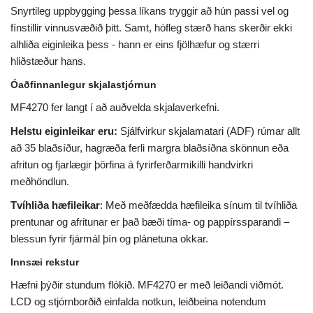
Snyrtileg uppbygging þessa líkans tryggir að hún passi vel og
fínstillir vinnusvæðið þitt. Samt, hófleg stærð hans skerðir ekki
alhliða eiginleika þess - hann er eins fjölhæfur og stærri
hliðstæður hans.
Óaðfinnanlegur skjalastjórnun
MF4270 fer langt í að auðvelda skjalaverkefni.
Helstu eiginleikar eru:
Sjálfvirkur skjalamatari (ADF) rúmar allt
að 35 blaðsíður, hagræða ferli margra blaðsíðna skönnun eða
afritun og fjarlægir þörfina á fyrirferðarmikilli handvirkri
meðhöndlun.
Tvíhliða hæfileikar
: Með meðfædda hæfileika sínum til tvíhliða
prentunar og afritunar er það bæði tíma- og pappírssparandi –
blessun fyrir fjármál þín og plánetuna okkar.
Innsæi rekstur
Hæfni þýðir stundum flókið. MF4270 er með leiðandi viðmót.
LCD og stjórnborðið einfalda notkun, leiðbeina notendum