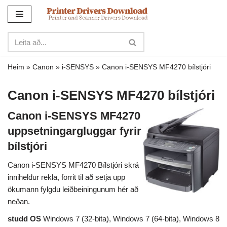
Sleppa
yfir
í
innihald
Heim
»
Canon
»
i-SENSYS
»
Canon i-SENSYS MF4270 bílstjóri
Canon i-SENSYS MF4270 bílstjóri
Canon i-SENSYS MF4270
uppsetningargluggar fyrir
bílstjóri
Canon i-SENSYS MF4270 Bílstjóri skrá
inniheldur rekla, forrit til að setja upp
ökumann fylgdu leiðbeiningunum hér að
neðan.
studd OS
Windows 7 (32-bita), Windows 7 (64-bita), Windows 8