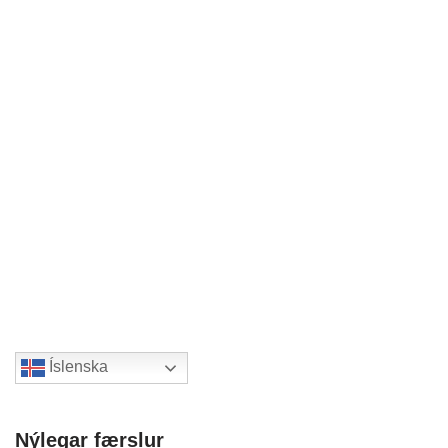
Íslenska
Nýlegar færslur