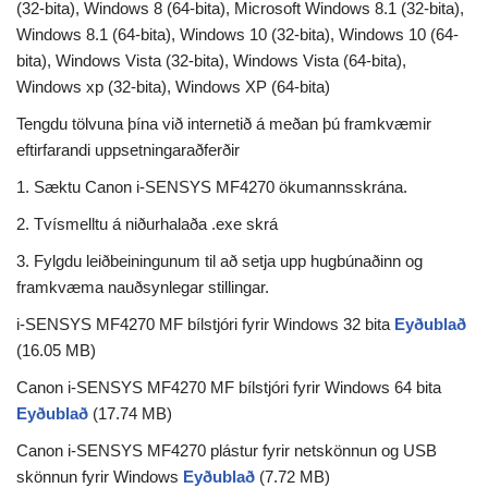
(32-bita), Windows 8 (64-bita), Microsoft Windows 8.1 (32-bita),
Windows 8.1 (64-bita), Windows 10 (32-bita), Windows 10 (64-
bita), Windows Vista (32-bita), Windows Vista (64-bita),
Windows xp (32-bita), Windows XP (64-bita)
Tengdu tölvuna þína við internetið á meðan þú framkvæmir
eftirfarandi uppsetningaraðferðir
1. Sæktu Canon i-SENSYS MF4270 ökumannsskrána.
2. Tvísmelltu á niðurhalaða .exe skrá
3. Fylgdu leiðbeiningunum til að setja upp hugbúnaðinn og
framkvæma nauðsynlegar stillingar.
i-SENSYS MF4270 MF bílstjóri fyrir Windows 32 bita
Eyðublað
(16.05 MB)
Canon i-SENSYS MF4270 MF bílstjóri fyrir Windows 64 bita
Eyðublað
(17.74 MB)
Canon i-SENSYS MF4270 plástur fyrir netskönnun og USB
skönnun fyrir Windows
Eyðublað
(7.72 MB)