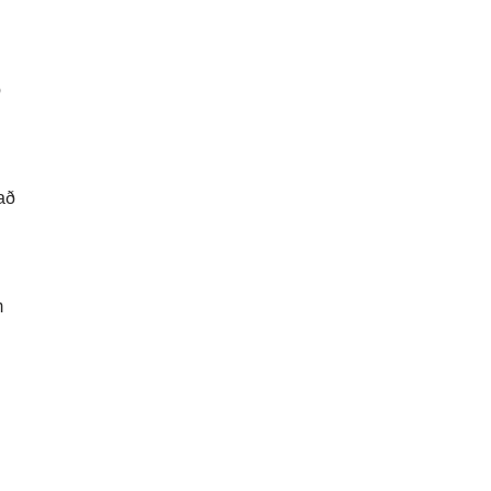
ð
að
m