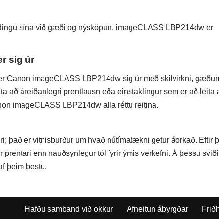
dbindingu sína við gæði og nýsköpun. imageCLASS LBP214dw er
 sig úr
 sker Canon imageCLASS LBP214dw sig úr með skilvirkni, gæðu
ta að áreiðanlegri prentlausn eða einstaklingur sem er að leita 
non imageCLASS LBP214dw alla réttu reitina.
að er vitnisburður um hvað nútímatækni getur áorkað. Eftir þ
r prentari enn nauðsynlegur tól fyrir ýmis verkefni. Á þessu sviði
 þeim bestu.
Hafðu samband við okkur
Afneitun ábyrgðar
Frið