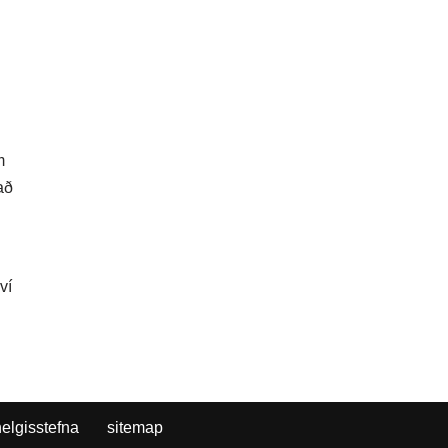
m
að
ví
helgisstefna
sitemap