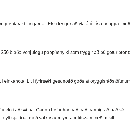
 prentarastillingarnar. Ekki lengur að ýta á óljósa hnappa, me
ð 250 blaða venjulegu pappírshylki sem tryggir að þú getur prent
l einkanota. Lítil fyrirtæki geta notið góðs af öryggisráðstöfunu
rftu ekki að svitna. Canon hefur hannað það þannig að það sé
reytt sjaldnar með valkostum fyrir andlitsvatn með mikilli