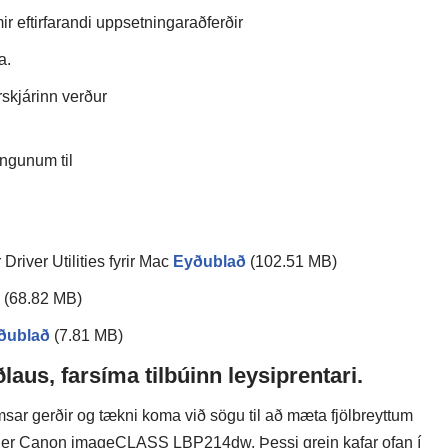
 eftirfarandi uppsetningaraðferðir
a.
rskjárinn verður
ingunum til
ver Utilities fyrir Mac
Eyðublað
(102.51 MB)
(68.82 MB)
ðublað
(7.81 MB)
s, farsíma tilbúinn leysiprentari.
msar gerðir og tækni koma við sögu til að mæta fjölbreyttum
ði er Canon imageCLASS LBP214dw. Þessi grein kafar ofan í