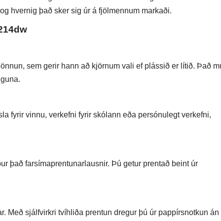
i og hvernig það sker sig úr á fjölmennum markaði.
P214dw
nun, sem gerir hann að kjörnum vali ef plássið er lítið. Það 
nguna.
 fyrir vinnu, verkefni fyrir skólann eða persónulegt verkefni,
r það farsímaprentunarlausnir. Þú getur prentað beint úr
. Með sjálfvirkri tvíhliða prentun dregur þú úr pappírsnotkun án