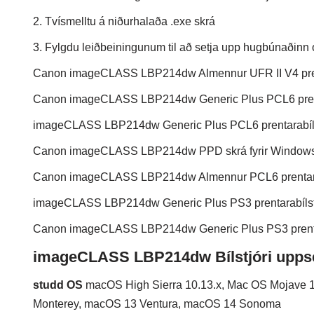
2. Tvísmelltu á niðurhalaða .exe skrá
3. Fylgdu leiðbeiningunum til að setja upp hugbúnaðinn
Canon imageCLASS LBP214dw Almennur UFR II V4 prenta
Canon imageCLASS LBP214dw Generic Plus PCL6 prentar
imageCLASS LBP214dw Generic Plus PCL6 prentarabílstj
Canon imageCLASS LBP214dw PPD skrá fyrir Window
Canon imageCLASS LBP214dw Almennur PCL6 prentarabí
imageCLASS LBP214dw Generic Plus PS3 prentarabílstjó
Canon imageCLASS LBP214dw Generic Plus PS3 prentara
imageCLASS LBP214dw Bílstjóri upps
studd OS
macOS High Sierra 10.13.x, Mac OS Mojave 1
Monterey, macOS 13 Ventura, macOS 14 Sonoma