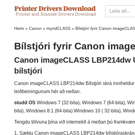
Sleppa
yfir
Heim
»
Canon
»
myndCLASS
»
Bílstjóri fyrir Canon imageC
í
innihald
Bílstjóri fyrir Canon im
Canon imageCLASS LBP214dw Up
bílstjóri
Canon imageCLASS LBP214dw Bílstjóri skrá inniheldur rek
leiðbeiningunum hér að neðan.
studd OS
Windows 7 (32-bita), Windows 7 (64-bita), Win
bita), Windows 8.1 (64-bita) Windows 10 ( 32-bita), Win
Tengdu tölvuna þína við internetið á meðan þú framkvæmir
1. Sæktu Canon imageCLASS LBP214dw bílstjóraskrán