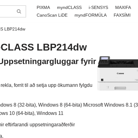
PIXMA
myndCLASS
i-SENSYS
MAXIFA
CanoScan LiDE
myndFORMÚLA
FAXSÍMI
LASS LBP214dw
ageCLASS LBP214dw
psetningargluggar fyrir
la, forrit til að setja upp ökumann fylgdu
dows 8 (32-bita), Windows 8 (64-bita) Microsoft Windows 8.1 (3
dows 10 (64-bita), Windows 11
 eftirfarandi uppsetningaraðferðir
a.