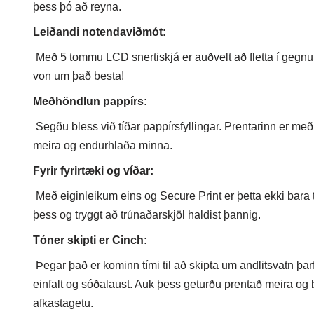
þess þó að reyna.
Leiðandi notendaviðmót:
Með 5 tommu LCD snertiskjá er auðvelt að fletta í gegnum
von um það besta!
Meðhöndlun pappírs:
Segðu bless við tíðar pappírsfyllingar. Prentarinn er me
meira og endurhlaða minna.
Fyrir fyrirtæki og víðar:
Með eiginleikum eins og Secure Print er þetta ekki bara ti
þess og tryggt að trúnaðarskjöl haldist þannig.
Tóner skipti er Cinch:
Þegar það er kominn tími til að skipta um andlitsvatn þa
einfalt og sóðalaust. Auk þess geturðu prentað meira og b
afkastagetu.