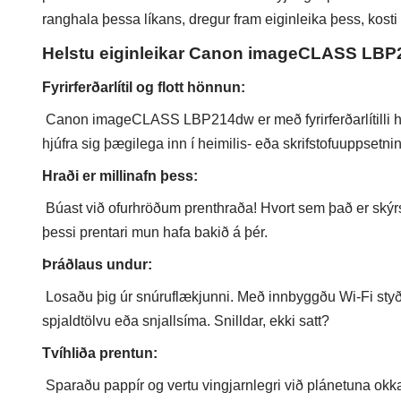
ranghala þessa líkans, dregur fram eiginleika þess, kost
Helstu eiginleikar Canon imageCLASS LB
Fyrirferðarlítil og flott hönnun:
Canon imageCLASS LBP214dw er með fyrirferðarlítilli hön
hjúfra sig þægilega inn í heimilis- eða skrifstofuuppsetni
Hraði er millinafn þess:
Búast við ofurhröðum prenthraða! Hvort sem það er skýrsla
þessi prentari mun hafa bakið á þér.
Þráðlaus undur:
Losaðu þig úr snúruflækjunni. Með innbyggðu Wi-Fi styðu
spjaldtölvu eða snjallsíma. Snilldar, ekki satt?
Tvíhliða prentun:
Sparaðu pappír og vertu vingjarnlegri við plánetuna okkar