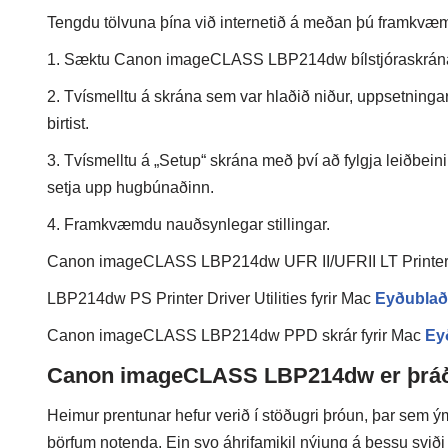
Tengdu tölvuna þína við internetið á meðan þú framkvæmir
1. Sæktu Canon imageCLASS LBP214dw bílstjóraskrán
2. Tvísmelltu á skrána sem var hlaðið niður, uppsetninga
birtist.
3. Tvísmelltu á „Setup“ skrána með því að fylgja leiðbein
setja upp hugbúnaðinn.
4. Framkvæmdu nauðsynlegar stillingar.
Canon imageCLASS LBP214dw UFR II/UFRII LT Printer Dri
LBP214dw PS Printer Driver Utilities fyrir Mac
Eyðublað
Canon imageCLASS LBP214dw PPD skrár fyrir Mac
Ey
Canon imageCLASS LBP214dw er þráðlau
Heimur prentunar hefur verið í stöðugri þróun, þar sem ý
þörfum notenda. Ein svo áhrifamikil nýjung á þessu svi