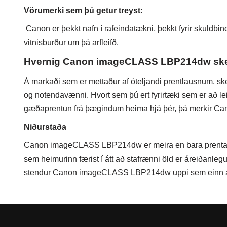
Vörumerki sem þú getur treyst:
Canon er þekkt nafn í rafeindatækni, þekkt fyrir skul
vitnisburður um þá arfleifð.
Hvernig Canon imageCLASS LBP214dw sker
Á markaði sem er mettaður af óteljandi prentlausnum,
og notendavænni. Hvort sem þú ert fyrirtæki sem er að lei
gæðaprentun frá þægindum heima hjá þér, þá merkir Ca
Niðurstaða
Canon imageCLASS LBP214dw er meira en bara prentari; þ
sem heimurinn færist í átt að stafrænni öld er áreiðanlegu
stendur Canon imageCLASS LBP214dw uppi sem einn af