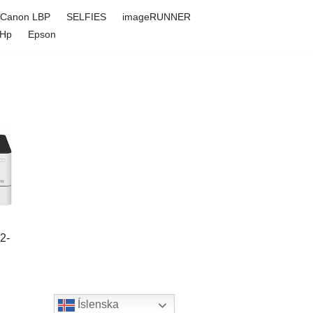
Canon LBP
SELFIES
imageRUNNER
Hp
Epson
2-
Íslenska