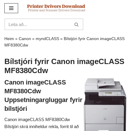
Sleppa
yfir
í
innihald
Heim
»
Canon
»
myndCLASS
»
Bílstjóri fyrir Canon imageCLASS
MF8380Cdw
Bílstjóri fyrir Canon imageCLASS
MF8380Cdw
Canon imageCLASS
MF8380Cdw
Uppsetningargluggar fyrir
bílstjóri
Canon imageCLASS MF8380Cdw
Bílstjóri skrá inniheldur rekla, forrit til að