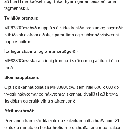
að búa til markaðsefni og litríkar kynningar án þess að fórna
fagmennsku.
Tvíhliða prentun
:
MF8380Cdw býður upp á sjálfvirka tvíhliða prentun og hagræðir
tvíhliða skjalaframleiðslu, sparar tíma og stuðlar að vistvænni
pappírsnotkun.
Ítarlegar skanna- og afritunaraðgerðir
MF8380Cdw skarar einnig fram úr í skönnun og afritun, búinn
með:
Skannaupplausn
:
Optísk skannaupplausn MF8380Cdw, sem nær 600 x 600 dpi,
tryggir nákvæmar og nákvæmar skannar, tilvalið til að breyta
litskjölum og grafík yfir á stafrænt snið.
Afritunarhraði
:
Prentarinn framleiðir litaeintök á skilvirkan hátt á hraðanum 21
eintök á mínútu og heldur hröðum prenthraða sínum og hjálpar