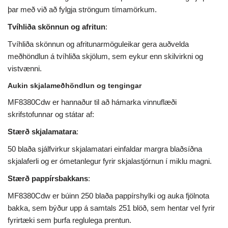
þar með við að fylgja ströngum tímamörkum.
Tvíhliða skönnun og afritun
:
Tvíhliða skönnun og afritunarmöguleikar gera auðvelda
meðhöndlun á tvíhliða skjölum, sem eykur enn skilvirkni og
vistvænni.
Aukin skjalameðhöndlun og tengingar
MF8380Cdw er hannaður til að hámarka vinnuflæði
skrifstofunnar og státar af:
Stærð skjalamatara
:
50 blaða sjálfvirkur skjalamatari einfaldar margra blaðsíðna
skjalaferli og er ómetanlegur fyrir skjalastjórnun í miklu magni.
Stærð pappírsbakkans
:
MF8380Cdw er búinn 250 blaða pappírshylki og auka fjölnota
bakka, sem býður upp á samtals 251 blöð, sem hentar vel fyrir
fyrirtæki sem þurfa reglulega prentun.