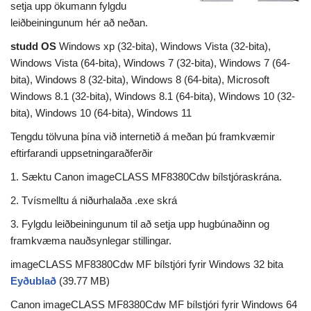
setja upp ökumann fylgdu
leiðbeiningunum hér að neðan.
studd OS
Windows xp (32-bita), Windows Vista (32-bita),
Windows Vista (64-bita), Windows 7 (32-bita), Windows 7 (64-
bita), Windows 8 (32-bita), Windows 8 (64-bita), Microsoft
Windows 8.1 (32-bita), Windows 8.1 (64-bita), Windows 10 (32-
bita), Windows 10 (64-bita), Windows 11
Tengdu tölvuna þína við internetið á meðan þú framkvæmir
eftirfarandi uppsetningaraðferðir
1. Sæktu Canon imageCLASS MF8380Cdw bílstjóraskrána.
2. Tvísmelltu á niðurhalaða .exe skrá
3. Fylgdu leiðbeiningunum til að setja upp hugbúnaðinn og
framkvæma nauðsynlegar stillingar.
imageCLASS MF8380Cdw MF bílstjóri fyrir Windows 32 bita
Eyðublað
(39.77 MB)
Canon imageCLASS MF8380Cdw MF bílstjóri fyrir Windows 64