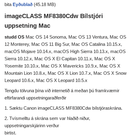
bita
Eyðublað
(45.18 MB)
imageCLASS MF8380Cdw Bílstjóri
uppsetning Mac
studd OS
Mac OS 14 Sonoma, Mac OS 13 Ventura, Mac OS
12 Monterey, Mac OS 11 Big Sur, Mac OS Catalina 10.15.x,
macOS Mojave 10.14.x, macOS High Sierra 10.13.x, macOS
Sierra 10.12.x, Mac OS X El Capitan 10.11.x, Mac OS X
Yosemite 10.10.x, Mac OS X Mavericks 10.9.x, Mac OS X
Mountain Lion 10.8.x, Mac OS X Lion 10.7.x, Mac OS X Snow
Leopard 10.6.x, Mac OS X Leopard 10.5.x
Tengdu tölvuna þína við internetið á meðan þú framkvæmir
eftirfarandi uppsetningaraðferðir
1. Sæktu Canon imageCLASS MF8380Cdw bílstjóraskrána.
2. Tvísmelltu á skrána sem var hlaðið niður,
uppsetningarskjárinn verður
birtist.