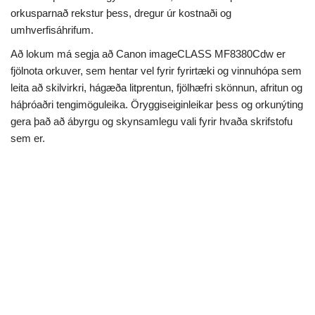
orkusparnað rekstur þess, dregur úr kostnaði og
umhverfisáhrifum.
Að lokum má segja að Canon imageCLASS MF8380Cdw er
fjölnota orkuver, sem hentar vel fyrir fyrirtæki og vinnuhópa sem
leita að skilvirkri, hágæða litprentun, fjölhæfri skönnun, afritun og
háþróaðri tengimöguleika. Öryggiseiginleikar þess og orkunýting
gera það að ábyrgu og skynsamlegu vali fyrir hvaða skrifstofu
sem er.