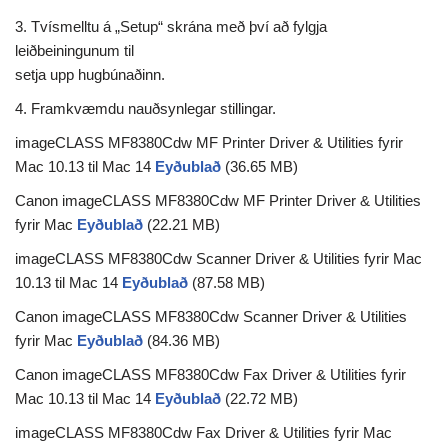
3. Tvísmelltu á „Setup“ skrána með því að fylgja
leiðbeiningunum til
setja upp hugbúnaðinn.
4. Framkvæmdu nauðsynlegar stillingar.
imageCLASS MF8380Cdw MF Printer Driver & Utilities fyrir
Mac 10.13 til Mac 14
Eyðublað
(36.65 MB)
Canon imageCLASS MF8380Cdw MF Printer Driver & Utilities
fyrir Mac
Eyðublað
(22.21 MB)
imageCLASS MF8380Cdw Scanner Driver & Utilities fyrir Mac
10.13 til Mac 14
Eyðublað
(87.58 MB)
Canon imageCLASS MF8380Cdw Scanner Driver & Utilities
fyrir Mac
Eyðublað
(84.36 MB)
Canon imageCLASS MF8380Cdw Fax Driver & Utilities fyrir
Mac 10.13 til Mac 14
Eyðublað
(22.72 MB)
imageCLASS MF8380Cdw Fax Driver & Utilities fyrir Mac