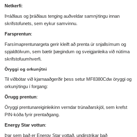
Netkerfi
:
Þráðlaus og þráðlaus tenging auðveldar samnýtingu innan
skrifstofunets, sem eykur samvinnu.
Farsprentun
:
Farsímaprentunargeta gerir kleift að prenta úr snjallsímum og
spjaldtölvum, sem bætir þægindum og sveigjanleika við nútíma
skrifstofuumhverfi.
Öryggi og orkunýtni
Til viðbótar við kjarnaaðgerðir þess setur MF8380Cdw öryggi og
orkunýtingu í forgang:
Örugg prentun
:
Öryggi prentunareiginleikinn verndar trúnaðarskjöl, sem krefst
PIN-kóða fyrir prentaðgang.
Energy Star vottun
:
Þar sem það er Energy Star vottað, undirstrikar það