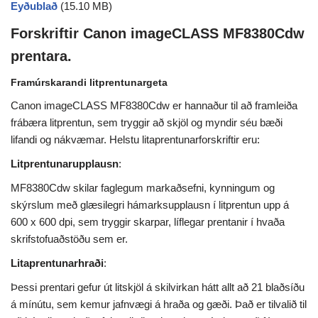
Eyðublað
(15.10 MB)
Forskriftir Canon imageCLASS MF8380Cdw
prentara.
Framúrskarandi litprentunargeta
Canon imageCLASS MF8380Cdw er hannaður til að framleiða
frábæra litprentun, sem tryggir að skjöl og myndir séu bæði
lifandi og nákvæmar. Helstu litaprentunarforskriftir eru:
Litprentunarupplausn
:
MF8380Cdw skilar faglegum markaðsefni, kynningum og
skýrslum með glæsilegri hámarksupplausn í litprentun upp á
600 x 600 dpi, sem tryggir skarpar, líflegar prentanir í hvaða
skrifstofuaðstöðu sem er.
Litaprentunarhraði
:
Þessi prentari gefur út litskjöl á skilvirkan hátt allt að 21 blaðsíðu
á mínútu, sem kemur jafnvægi á hraða og gæði. Það er tilvalið til