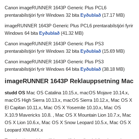
Canon imageRUNNER 1643P Generic Plus PCL6
prentarabílstjóri fyrir Windows 32 bita
Eyðublað
(17.17 MB)
imageRUNNER 1643P Generic Plus PCL6 prentarabílstjóri fyrir
Windows 64 bita
Eyðublað
(41.32 MB)
Canon imageRUNNER 1643P Generic Plus PS3
prentarabílstjóri fyrir Windows 32 bita
Eyðublað
(15.69 MB)
Canon imageRUNNER 1643P Generic Plus PS3
prentarabílstjóri fyrir Windows 64 bita
Eyðublað
(38.18 MB)
imageRUNNER 1643P Reklauppsetning Mac
studd OS
Mac OS Catalina 10.15.x, macOS Mojave 10.14.x,
macOS High Sierra 10.13.x, macOS Sierra 10.12.x, Mac OS X
El Capitan 10.11.x, Mac OS X Yosemite 10.10.x, Mac OS
X.10.9 Mavericks 10.8. , Mac OS X Mountain Lion 10.7.x, Mac
OS X Lion 10.6.x, Mac OS X Snow Leopard 10.5.x, Mac OS X
Leopard XNUMX.x