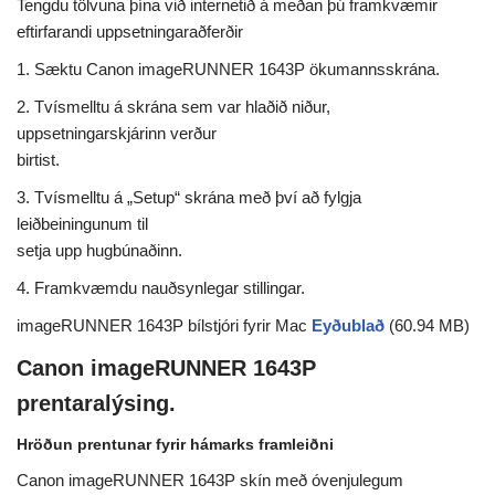
Tengdu tölvuna þína við internetið á meðan þú framkvæmir
eftirfarandi uppsetningaraðferðir
1. Sæktu Canon imageRUNNER 1643P ökumannsskrána.
2. Tvísmelltu á skrána sem var hlaðið niður,
uppsetningarskjárinn verður
birtist.
3. Tvísmelltu á „Setup“ skrána með því að fylgja
leiðbeiningunum til
setja upp hugbúnaðinn.
4. Framkvæmdu nauðsynlegar stillingar.
imageRUNNER 1643P bílstjóri fyrir Mac
Eyðublað
(60.94 MB)
Canon imageRUNNER 1643P
prentaralýsing.
Hröðun prentunar fyrir hámarks framleiðni
Canon imageRUNNER 1643P skín með óvenjulegum