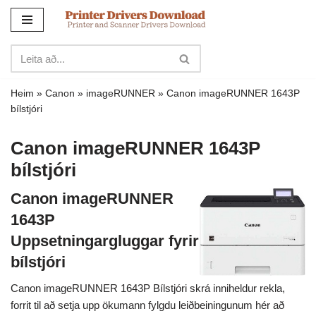
Sleppa
yfir
í
innihald
Heim
»
Canon
»
imageRUNNER
»
Canon imageRUNNER 1643P
bílstjóri
Canon imageRUNNER 1643P
bílstjóri
Canon imageRUNNER
1643P
Uppsetningargluggar fyrir
bílstjóri
Canon imageRUNNER 1643P Bílstjóri skrá inniheldur rekla,
forrit til að setja upp ökumann fylgdu leiðbeiningunum hér að