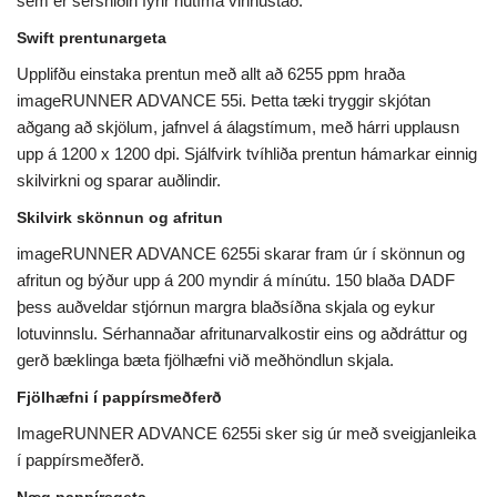
sem er sérsniðin fyrir nútíma vinnustað.
Swift prentunargeta
Upplifðu einstaka prentun með allt að 6255 ppm hraða
imageRUNNER ADVANCE 55i. Þetta tæki tryggir skjótan
aðgang að skjölum, jafnvel á álagstímum, með hárri upplausn
upp á 1200 x 1200 dpi. Sjálfvirk tvíhliða prentun hámarkar einnig
skilvirkni og sparar auðlindir.
Skilvirk skönnun og afritun
imageRUNNER ADVANCE 6255i skarar fram úr í skönnun og
afritun og býður upp á 200 myndir á mínútu. 150 blaða DADF
þess auðveldar stjórnun margra blaðsíðna skjala og eykur
lotuvinnslu. Sérhannaðar afritunarvalkostir eins og aðdráttur og
gerð bæklinga bæta fjölhæfni við meðhöndlun skjala.
Fjölhæfni í pappírsmeðferð
ImageRUNNER ADVANCE 6255i sker sig úr með sveigjanleika
í pappírsmeðferð.