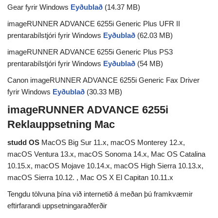
Gear fyrir Windows
Eyðublað
(14.37 MB)
imageRUNNER ADVANCE 6255i Generic Plus UFR II
prentarabílstjóri fyrir Windows
Eyðublað
(62.03 MB)
imageRUNNER ADVANCE 6255i Generic Plus PS3
prentarabílstjóri fyrir Windows
Eyðublað
(54 MB)
Canon imageRUNNER ADVANCE 6255i Generic Fax Driver
fyrir Windows
Eyðublað
(30.33 MB)
imageRUNNER ADVANCE 6255i
Reklauppsetning Mac
studd OS
MacOS Big Sur 11.x, macOS Monterey 12.x,
macOS Ventura 13.x, macOS Sonoma 14.x, Mac OS Catalina
10.15.x, macOS Mojave 10.14.x, macOS High Sierra 10.13.x,
macOS Sierra 10.12. , Mac OS X El Capitan 10.11.x
Tengdu tölvuna þína við internetið á meðan þú framkvæmir
eftirfarandi uppsetningaraðferðir