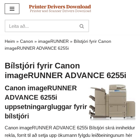
Sleppa
yfir
í
innihald
Heim
»
Canon
»
imageRUNNER
»
Bílstjóri fyrir Canon
imageRUNNER ADVANCE 6255i
Bílstjóri fyrir Canon
imageRUNNER ADVANCE 6255i
Canon imageRUNNER
ADVANCE 6255i
uppsetningargluggar fyrir
bílstjóri
Canon imageRUNNER ADVANCE 6255i Bílstjóri skrá inniheldur
rekla, forrit til að setja upp ökumann fylgdu leiðbeiningunum hér