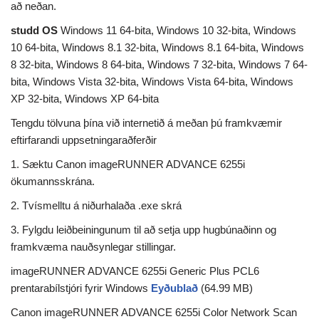
að neðan.
studd OS
Windows 11 64-bita, Windows 10 32-bita, Windows
10 64-bita, Windows 8.1 32-bita, Windows 8.1 64-bita, Windows
8 32-bita, Windows 8 64-bita, Windows 7 32-bita, Windows 7 64-
bita, Windows Vista 32-bita, Windows Vista 64-bita, Windows
XP 32-bita, Windows XP 64-bita
Tengdu tölvuna þína við internetið á meðan þú framkvæmir
eftirfarandi uppsetningaraðferðir
1. Sæktu Canon imageRUNNER ADVANCE 6255i
ökumannsskrána.
2. Tvísmelltu á niðurhalaða .exe skrá
3. Fylgdu leiðbeiningunum til að setja upp hugbúnaðinn og
framkvæma nauðsynlegar stillingar.
imageRUNNER ADVANCE 6255i Generic Plus PCL6
prentarabílstjóri fyrir Windows
Eyðublað
(64.99 MB)
Canon imageRUNNER ADVANCE 6255i Color Network Scan