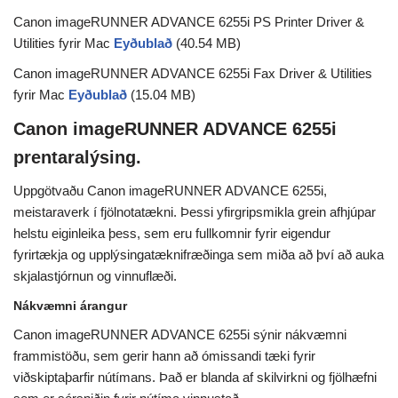
Canon imageRUNNER ADVANCE 6255i PS Printer Driver &
Utilities fyrir Mac
Eyðublað
(40.54 MB)
Canon imageRUNNER ADVANCE 6255i Fax Driver & Utilities
fyrir Mac
Eyðublað
(15.04 MB)
Canon imageRUNNER ADVANCE 6255i
prentaralýsing.
Uppgötvaðu Canon imageRUNNER ADVANCE 6255i,
meistaraverk í fjölnotatækni. Þessi yfirgripsmikla grein afhjúpar
helstu eiginleika þess, sem eru fullkomnir fyrir eigendur
fyrirtækja og upplýsingatæknifræðinga sem miða að því að auka
skjalastjórnun og vinnuflæði.
Nákvæmni árangur
Canon imageRUNNER ADVANCE 6255i sýnir nákvæmni
frammistöðu, sem gerir hann að ómissandi tæki fyrir
viðskiptaþarfir nútímans. Það er blanda af skilvirkni og fjölhæfni