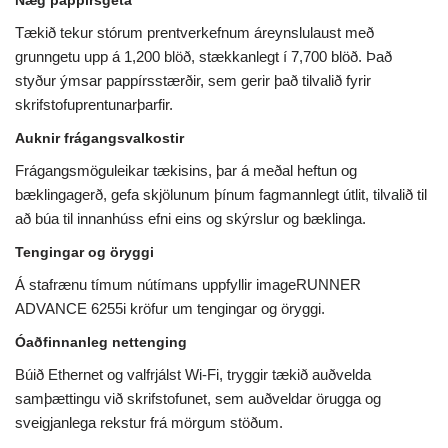
Næg pappírsgeta
Tækið tekur stórum prentverkefnum áreynslulaust með
grunngetu upp á 1,200 blöð, stækkanlegt í 7,700 blöð. Það
styður ýmsar pappírsstærðir, sem gerir það tilvalið fyrir
skrifstofuprentunarþarfir.
Auknir frágangsvalkostir
Frágangsmöguleikar tækisins, þar á meðal heftun og
bæklingagerð, gefa skjölunum þínum fagmannlegt útlit, tilvalið til
að búa til innanhúss efni eins og skýrslur og bæklinga.
Tengingar og öryggi
Á stafrænu tímum nútímans uppfyllir imageRUNNER
ADVANCE 6255i kröfur um tengingar og öryggi.
Óaðfinnanleg nettenging
Búið Ethernet og valfrjálst Wi-Fi, tryggir tækið auðvelda
samþættingu við skrifstofunet, sem auðveldar örugga og
sveigjanlega rekstur frá mörgum stöðum.