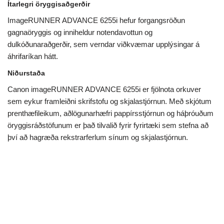
Ítarlegri öryggisaðgerðir
ImageRUNNER ADVANCE 6255i hefur forgangsröðun
gagnaöryggis og inniheldur notendavottun og
dulkóðunaraðgerðir, sem verndar viðkvæmar upplýsingar á
áhrifaríkan hátt.
Niðurstaða
Canon imageRUNNER ADVANCE 6255i er fjölnota orkuver
sem eykur framleiðni skrifstofu og skjalastjórnun. Með skjótum
prenthæfileikum, aðlögunarhæfri pappírsstjórnun og háþróuðum
öryggisráðstöfunum er það tilvalið fyrir fyrirtæki sem stefna að
því að hagræða rekstrarferlum sínum og skjalastjórnun.