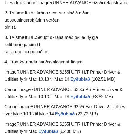
1. Sæktu Canon imageRUNNER ADVANCE 6255i reklaskrána.
2. Tvísmelltu á skrána sem var hlaðið niður,
uppsetningarskjárinn verður
birtist.
3. Tvísmelltu á „Setup“ skrána með því að fylgja
leiðbeiningunum til
setja upp hugbúnaðinn.
4. Framkvæmdu nauðsynlegar stillingar.
imageRUNNER ADVANCE 6255i UFRII LT Printer Driver &
Utilities fyrir Mac 10.13 til Mac 14
Eyðublað
(102.51 MB)
Canon imageRUNNER ADVANCE 6255i PS Printer Driver &
Utilities fyrir Mac 10.13 til Mac 14
Eyðublað
(68.82 MB)
Canon imageRUNNER ADVANCE 6255i Fax Driver & Utilities
fyrir Mac 10.13 til Mac 14
Eyðublað
(22.72 MB)
imageRUNNER ADVANCE 6255i UFRII LT Printer Driver &
Utilities fyrir Mac
Eyðublað
(62.98 MB)