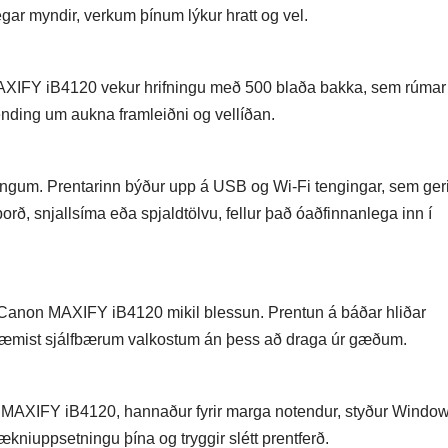
legar myndir, verkum þínum lýkur hratt og vel.
 MAXIFY iB4120 vekur hrifningu með 500 blaða bakka, sem rúmar
sbending um aukna framleiðni og vellíðan.
ingum. Prentarinn býður upp á USB og Wi-Fi tengingar, sem geri
rð, snjallsíma eða spjaldtölvu, fellur það óaðfinnanlega inn í
n Canon MAXIFY iB4120 mikil blessun. Prentun á báðar hliðar
mræmist sjálfbærum valkostum án þess að draga úr gæðum.
on MAXIFY iB4120, hannaður fyrir marga notendur, styður Windo
niuppsetningu þína og tryggir slétt prentferð.