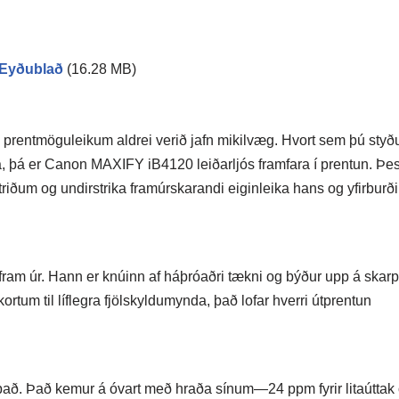
Eyðublað
(16.28 MB)
 prentmöguleikum aldrei verið jafn mikilvæg. Hvort sem þú styð
a, þá er Canon MAXIFY iB4120 leiðarljós framfara í prentun. Þes
iðum og undirstrika framúrskarandi eiginleika hans og yfirburði
ram úr. Hann er knúinn af háþróaðri tækni og býður upp á skar
ortum til líflegra fjölskyldumynda, það lofar hverri útprentun
að. Það kemur á óvart með hraða sínum—24 ppm fyrir litaúttak