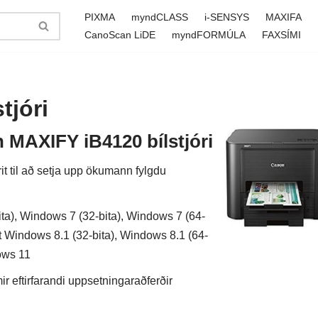
PIXMA
myndCLASS
i-SENSYS
MAXIFA
CanoScan LiDE
myndFORMÚLA
FAXSÍMI
tjóri
 MAXIFY iB4120 bílstjóri
it til að setja upp ökumann fylgdu
ta), Windows 7 (32-bita), Windows 7 (64-
ft Windows 8.1 (32-bita), Windows 8.1 (64-
ows 11
 eftirfarandi uppsetningaraðferðir