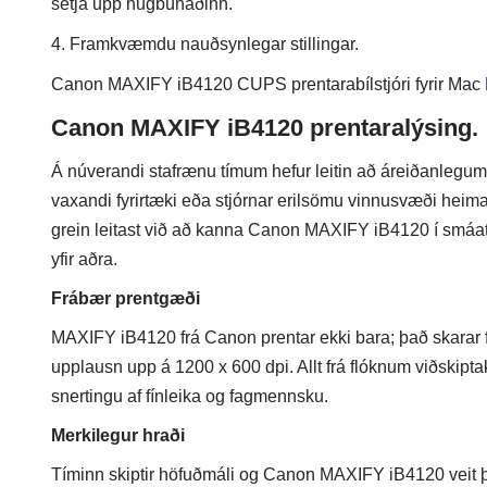
setja upp hugbúnaðinn.
4. Framkvæmdu nauðsynlegar stillingar.
Canon MAXIFY iB4120 CUPS prentarabílstjóri fyrir Mac
Canon MAXIFY iB4120 prentaralýsing.
Á núverandi stafrænu tímum hefur leitin að áreiðanlegum
vaxandi fyrirtæki eða stjórnar erilsömu vinnusvæði heim
grein leitast við að kanna Canon MAXIFY iB4120 í smáatr
yfir aðra.
Frábær prentgæði
MAXIFY iB4120 frá Canon prentar ekki bara; það skarar f
upplausn upp á 1200 x 600 dpi. Allt frá flóknum viðskiptak
snertingu af fínleika og fagmennsku.
Merkilegur hraði
Tíminn skiptir höfuðmáli og Canon MAXIFY iB4120 veit þ