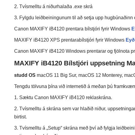
2. Tvísmelltu á niðurhalaða .exe skrá
3. Fylgdu leiðbeiningunum til að setja upp hugbúnaðinn
Canon MAXIFY iB4120 prentara bílstjóri fyrir Windows
E
MAXIFY iB4120 XPS prentarabílstjóri fyrir Windows
Eyð
Canon MAXIFY iB4120 Windows prentarar og fjölnota pre
MAXIFY iB4120 Bílstjóri uppsetning M
studd OS
macOS 11 Big Sur, macOS 12 Monterey, mac
Tengdu tölvuna þína við internetið á meðan þú framkvæmir
1. Sæktu Canon MAXIFY iB4120 reklaskrána.
2. Tvísmelltu á skrána sem var hlaðið niður, uppsetninga
birtist.
3. Tvísmelltu á „Setup“ skrána með því að fylgja leiðbein