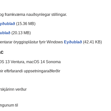
 og framkvæma nauðsynlegar stillingar.
yðublað
(15.36 MB)
ublað
(20.13 MB)
ntarar öryggisplástur fyrir Windows
Eyðublað
(42.41 KB)
ac
OS 13 Ventura, macOS 14 Sonoma
 eftirfarandi uppsetningaraðferðir
rskjárinn verður
ingunum til