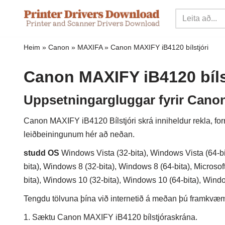
Sleppa
yfir
Heim
»
Canon
»
MAXIFA
»
Canon MAXIFY iB4120 bílstjóri
í
innihald
Canon MAXIFY iB4120 bíls
Uppsetningargluggar fyrir Canon
Canon MAXIFY iB4120 Bílstjóri skrá inniheldur rekla, forr
leiðbeiningunum hér að neðan.
studd OS
Windows Vista (32-bita), Windows Vista (64-bi
bita), Windows 8 (32-bita), Windows 8 (64-bita), Microso
bita), Windows 10 (32-bita), Windows 10 (64-bita), Wind
Tengdu tölvuna þína við internetið á meðan þú framkvæmir
1. Sæktu Canon MAXIFY iB4120 bílstjóraskrána.