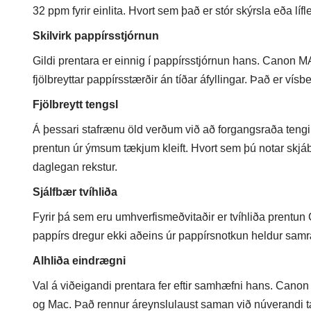
32 ppm fyrir einlita. Hvort sem það er stór skýrsla eða líf
Skilvirk pappírsstjórnun
Gildi prentara er einnig í pappírsstjórnun hans. Canon
fjölbreyttar pappírsstærðir án tíðar áfyllingar. Það er ví
Fjölbreytt tengsl
Á þessari stafrænu öld verðum við að forgangsraða teng
prentun úr ýmsum tækjum kleift. Hvort sem þú notar skjábo
daglegan rekstur.
Sjálfbær tvíhliða
Fyrir þá sem eru umhverfismeðvitaðir er tvíhliða prentu
pappírs dregur ekki aðeins úr pappírsnotkun heldur sa
Alhliða eindrægni
Val á viðeigandi prentara fer eftir samhæfni hans. Can
og Mac. Það rennur áreynslulaust saman við núverandi tæk