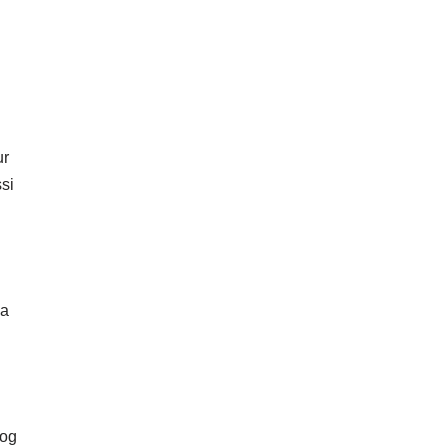
ur
si
pa
 og