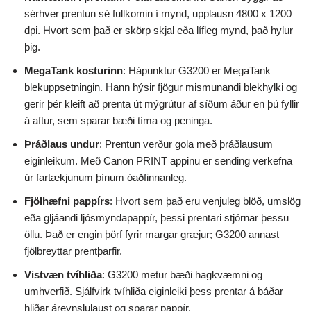
sérhver prentun sé fullkomin í mynd, upplausn 4800 x 1200
dpi. Hvort sem það er skörp skjal eða lífleg mynd, það hylur
þig.
MegaTank kosturinn
: Hápunktur G3200 er MegaTank
blekuppsetningin. Hann hýsir fjögur mismunandi blekhylki og
gerir þér kleift að prenta út mýgrútur af síðum áður en þú fyllir
á aftur, sem sparar bæði tíma og peninga.
Þráðlaus undur
: Prentun verður gola með þráðlausum
eiginleikum. Með Canon PRINT appinu er sending verkefna
úr fartækjunum þínum óaðfinnanleg.
Fjölhæfni pappírs
: Hvort sem það eru venjuleg blöð, umslög
eða gljáandi ljósmyndapappír, þessi prentari stjórnar þessu
öllu. Það er engin þörf fyrir margar græjur; G3200 annast
fjölbreyttar prentþarfir.
Vistvæn tvíhliða
: G3200 metur bæði hagkvæmni og
umhverfið. Sjálfvirk tvíhliða eiginleiki þess prentar á báðar
hliðar áreynslulaust og sparar pappír.