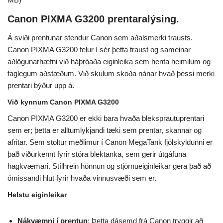
Canon PIXMA G3200 prentaralýsing.
Á sviði prentunar stendur Canon sem aðalsmerki trausts.
Canon PIXMA G3200 felur í sér þetta traust og sameinar
aðlögunarhæfni við háþróaða eiginleika sem henta heimilum og
faglegum aðstæðum. Við skulum skoða nánar hvað þessi merki
prentari býður upp á.
Við kynnum Canon PIXMA G3200
Canon PIXMA G3200 er ekki bara hvaða bleksprautuprentari
sem er; þetta er alltumlykjandi tæki sem prentar, skannar og
afritar. Sem stoltur meðlimur í Canon MegaTank fjölskyldunni er
það viðurkennt fyrir stóra blektanka, sem gerir útgáfuna
hagkvæmari. Stílhrein hönnun og stjörnueiginleikar gera það að
ómissandi hlut fyrir hvaða vinnusvæði sem er.
Helstu eiginleikar
Nákvæmni í prentun
: Þetta dásemd frá Canon tryggir að