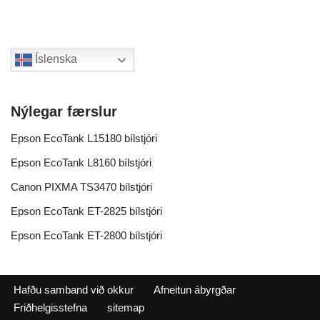
Íslenska
Nýlegar færslur
Epson EcoTank L15180 bílstjóri
Epson EcoTank L8160 bílstjóri
Canon PIXMA TS3470 bílstjóri
Epson EcoTank ET-2825 bílstjóri
Epson EcoTank ET-2800 bílstjóri
Hafðu samband við okkur
Afneitun ábyrgðar
Friðhelgisstefna
sitemap