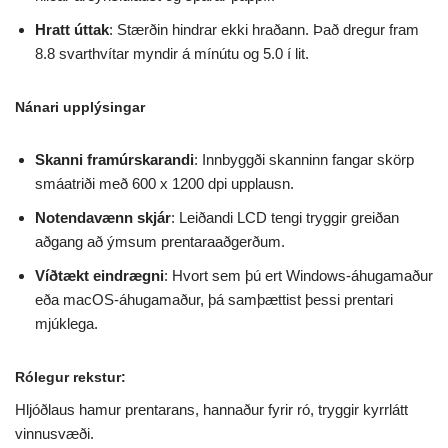
Hratt úttak
: Stærðin hindrar ekki hraðann. Það dregur fram
8.8 svarthvítar myndir á mínútu og 5.0 í lit.
Nánari upplýsingar
Skanni framúrskarandi
: Innbyggði skanninn fangar skörp
smáatriði með 600 x 1200 dpi upplausn.
Notendavænn skjár
: Leiðandi LCD tengi tryggir greiðan
aðgang að ýmsum prentaraaðgerðum.
Víðtækt eindrægni
: Hvort sem þú ert Windows-áhugamaður
eða macOS-áhugamaður, þá samþættist þessi prentari
mjúklega.
Rólegur rekstur
:
Hljóðlaus hamur prentarans, hannaður fyrir ró, tryggir kyrrlátt
vinnusvæði.