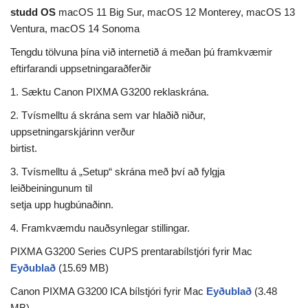
studd OS
macOS 11 Big Sur, macOS 12 Monterey, macOS 13
Ventura, macOS 14 Sonoma
Tengdu tölvuna þína við internetið á meðan þú framkvæmir
eftirfarandi uppsetningaraðferðir
1. Sæktu Canon PIXMA G3200 reklaskrána.
2. Tvísmelltu á skrána sem var hlaðið niður,
uppsetningarskjárinn verður
birtist.
3. Tvísmelltu á „Setup“ skrána með því að fylgja
leiðbeiningunum til
setja upp hugbúnaðinn.
4. Framkvæmdu nauðsynlegar stillingar.
PIXMA G3200 Series CUPS prentarabílstjóri fyrir Mac
Eyðublað
(15.69 MB)
Canon PIXMA G3200 ICA bílstjóri fyrir Mac
Eyðublað
(3.48
MB)