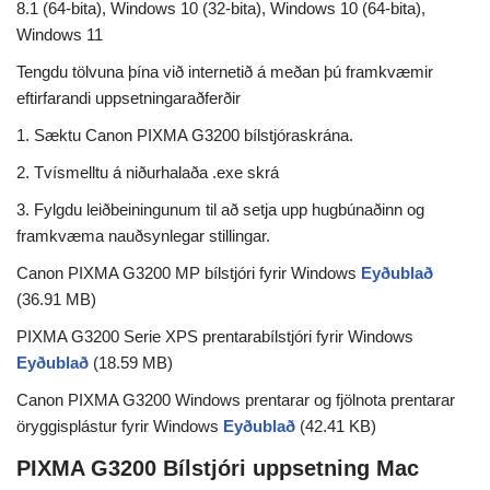
8.1 (64-bita), Windows 10 (32-bita), Windows 10 (64-bita),
Windows 11
Tengdu tölvuna þína við internetið á meðan þú framkvæmir
eftirfarandi uppsetningaraðferðir
1. Sæktu Canon PIXMA G3200 bílstjóraskrána.
2. Tvísmelltu á niðurhalaða .exe skrá
3. Fylgdu leiðbeiningunum til að setja upp hugbúnaðinn og
framkvæma nauðsynlegar stillingar.
Canon PIXMA G3200 MP bílstjóri fyrir Windows
Eyðublað
(36.91 MB)
PIXMA G3200 Serie XPS prentarabílstjóri fyrir Windows
Eyðublað
(18.59 MB)
Canon PIXMA G3200 Windows prentarar og fjölnota prentarar
öryggisplástur fyrir Windows
Eyðublað
(42.41 KB)
PIXMA G3200 Bílstjóri uppsetning Mac