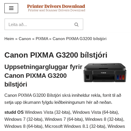
Sleppa
yfir
í
innihald
Heim
»
Canon
»
PIXMA
»
Canon PIXMA G3200 bílstjóri
Canon PIXMA G3200 bílstjóri
Uppsetningargluggar fyrir
Canon PIXMA G3200
bílstjóri
Canon PIXMA G3200 Bílstjóri skrá inniheldur rekla, forrit til að
setja upp ökumann fylgdu leiðbeiningunum hér að neðan.
studd OS
Windows Vista (32-bita), Windows Vista (64-bita),
Windows 7 (32-bita), Windows 7 (64-bita), Windows 8 (32-bita),
Windows 8 (64-bita), Microsoft Windows 8.1 (32-bita), Windows