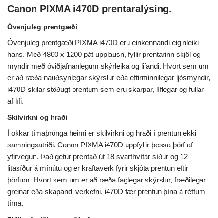
Canon PIXMA i470D prentaralýsing.
Óvenjuleg prentgæði
Óvenjuleg prentgæði PIXMA i470D eru einkennandi eiginleiki
hans. Með 4800 x 1200 pát upplausn, fyllir prentarinn skjöl og
myndir með óviðjafnanlegum skýrleika og lifandi. Hvort sem um
er að ræða nauðsynlegar skýrslur eða eftirminnilegar ljósmyndir,
i470D skilar stöðugt prentum sem eru skarpar, líflegar og fullar
af lífi.
Skilvirkni og hraði
Í okkar tímaþrönga heimi er skilvirkni og hraði í prentun ekki
samningsatriði. Canon PIXMA i470D uppfyllir þessa þörf af
yfirvegun. Það getur prentað út 18 svarthvítar síður og 12
litasíður á mínútu og er kraftaverk fyrir skjóta prentun eftir
þörfum. Hvort sem um er að ræða faglegar skýrslur, fræðilegar
greinar eða skapandi verkefni, i470D fær prentun þína á réttum
tíma.