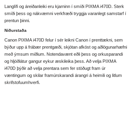
Langlífi og áreiðanleiki eru kjarninn í smíði PIXMA i470D. Sterk
smíði þess og nákvæmni verkfræði tryggja varanlegt samstarf í
prentun þinni.
Niðurstaða
Canon PIXMA i470D felur í sér leikni Canon í prenttækni, sem
býður upp á frábær prentgæði, skjótan afköst og aðlögunarhæfni
með ýmsum miðlum. Notendavænt eðli þess og orkusparandi
og hljóðlátur gangur eykur æskileika þess. Að velja PIXMA
i470D þýðir að velja prentara sem fer stöðugt fram úr
væntingum og skilar framúrskarandi árangri á heimili og litlum
skrifstofuumhverfi.