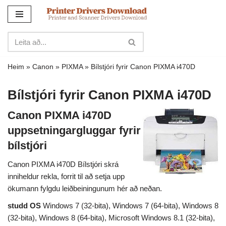
Sleppa
yfir
í
innihald
Heim
»
Canon
»
PIXMA
»
Bílstjóri fyrir Canon PIXMA i470D
Bílstjóri fyrir Canon PIXMA i470D
Canon PIXMA i470D
uppsetningargluggar fyrir
bílstjóri
Canon PIXMA i470D Bílstjóri skrá
inniheldur rekla, forrit til að setja upp
ökumann fylgdu leiðbeiningunum hér að neðan.
studd OS
Windows 7 (32-bita), Windows 7 (64-bita), Windows 8
(32-bita), Windows 8 (64-bita), Microsoft Windows 8.1 (32-bita),