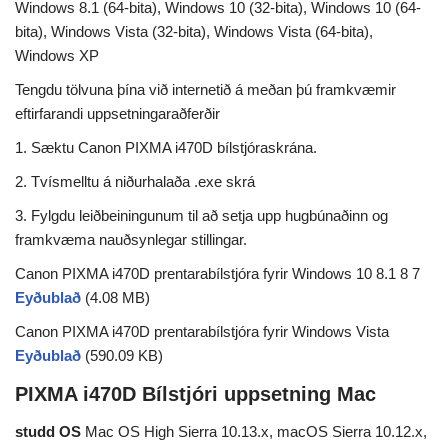
Windows 8.1 (64-bita), Windows 10 (32-bita), Windows 10 (64-
bita), Windows Vista (32-bita), Windows Vista (64-bita),
Windows XP
Tengdu tölvuna þína við internetið á meðan þú framkvæmir
eftirfarandi uppsetningaraðferðir
1. Sæktu Canon PIXMA i470D bílstjóraskrána.
2. Tvísmelltu á niðurhalaða .exe skrá
3. Fylgdu leiðbeiningunum til að setja upp hugbúnaðinn og
framkvæma nauðsynlegar stillingar.
Canon PIXMA i470D prentarabílstjóra fyrir Windows 10 8.1 8 7
Eyðublað
(4.08 MB)
Canon PIXMA i470D prentarabílstjóra fyrir Windows Vista
Eyðublað
(590.09 KB)
PIXMA i470D Bílstjóri uppsetning Mac
studd OS
Mac OS High Sierra 10.13.x, macOS Sierra 10.12.x,