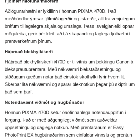
Fjölhæf miðlunarmeðferð
Aðlögunarhæfni er lykillinn í hönnun PIXMA i470D. Það
meðhöndlar ýmsar fjölmiðlagerðir og -stærðir, allt frá venjulegum
bréfum til lagalegra skjala og umslaga. Þessi sveigjanleiki opnar
möguleika, gerir þér kleift að tjá skapandi og faglega fjölhæfni í
prentverkefnum þínum.
Háþróað blekhylkikerfi
Háþróað blekhylkiskerfi i470D er til vitnis um þekkingu Canon á
bleksprautuprentara. Með nákvæmri blekstaðsetningu og
stöðugum gæðum notar það einstök skothylki fyrir hvern lit.
Skerpar lita nákvæmni og sparar bleknotkun þegar þú skiptir um
það sem þarf.
Notendavænt viðmót og hugbúnaður
Hönnun PIXMA i470D setur óaðfinnanlega notendaupplifun í
forgang. Það er með aðgengilegt viðmót sem auðveldar
uppsetningu og daglega notkun. Með prentaranum er Easy
PhotoPrint EX hugbúnaðurinn sem einfaldar vinnslu og prentun