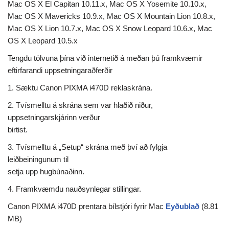
Mac OS X El Capitan 10.11.x, Mac OS X Yosemite 10.10.x,
Mac OS X Mavericks 10.9.x, Mac OS X Mountain Lion 10.8.x,
Mac OS X Lion 10.7.x, Mac OS X Snow Leopard 10.6.x, Mac
OS X Leopard 10.5.x
Tengdu tölvuna þína við internetið á meðan þú framkvæmir
eftirfarandi uppsetningaraðferðir
1. Sæktu Canon PIXMA i470D reklaskrána.
2. Tvísmelltu á skrána sem var hlaðið niður,
uppsetningarskjárinn verður
birtist.
3. Tvísmelltu á „Setup“ skrána með því að fylgja
leiðbeiningunum til
setja upp hugbúnaðinn.
4. Framkvæmdu nauðsynlegar stillingar.
Canon PIXMA i470D prentara bílstjóri fyrir Mac
Eyðublað
(8.81
MB)