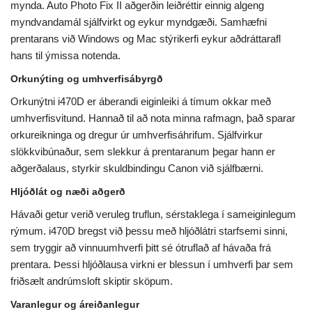
mynda. Auto Photo Fix II aðgerðin leiðréttir einnig algeng
myndvandamál sjálfvirkt og eykur myndgæði. Samhæfni
prentarans við Windows og Mac stýrikerfi eykur aðdráttarafl
hans til ýmissa notenda.
Orkunýting og umhverfisábyrgð
Orkunýtni i470D er áberandi eiginleiki á tímum okkar með
umhverfisvitund. Hannað til að nota minna rafmagn, það sparar
orkureikninga og dregur úr umhverfisáhrifum. Sjálfvirkur
slökkvibúnaður, sem slekkur á prentaranum þegar hann er
aðgerðalaus, styrkir skuldbindingu Canon við sjálfbærni.
Hljóðlát og næði aðgerð
Hávaði getur verið veruleg truflun, sérstaklega í sameiginlegum
rýmum. i470D bregst við þessu með hljóðlátri starfsemi sinni,
sem tryggir að vinnuumhverfi þitt sé ótruflað af hávaða frá
prentara. Þessi hljóðlausa virkni er blessun í umhverfi þar sem
friðsælt andrúmsloft skiptir sköpum.
Varanlegur og áreiðanlegur