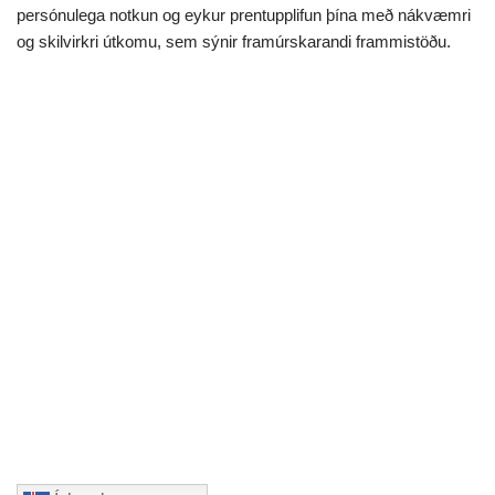
persónulega notkun og eykur prentupplifun þína með nákvæmri
og skilvirkri útkomu, sem sýnir framúrskarandi frammistöðu.