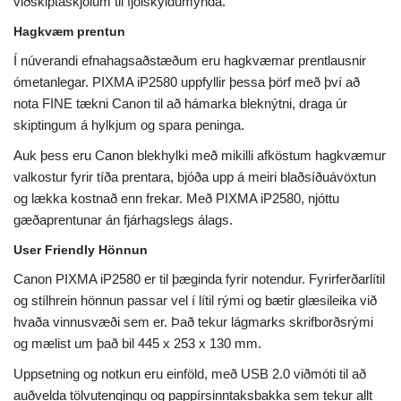
viðskiptaskjölum til fjölskyldumynda.
Hagkvæm prentun
Í núverandi efnahagsaðstæðum eru hagkvæmar prentlausnir
ómetanlegar. PIXMA iP2580 uppfyllir þessa þörf með því að
nota FINE tækni Canon til að hámarka bleknýtni, draga úr
skiptingum á hylkjum og spara peninga.
Auk þess eru Canon blekhylki með mikilli afköstum hagkvæmur
valkostur fyrir tíða prentara, bjóða upp á meiri blaðsíðuávöxtun
og lækka kostnað enn frekar. Með PIXMA iP2580, njóttu
gæðaprentunar án fjárhagslegs álags.
User Friendly Hönnun
Canon PIXMA iP2580 er til þæginda fyrir notendur. Fyrirferðarlítil
og stílhrein hönnun passar vel í lítil rými og bætir glæsileika við
hvaða vinnusvæði sem er. Það tekur lágmarks skrifborðsrými
og mælist um það bil 445 x 253 x 130 mm.
Uppsetning og notkun eru einföld, með USB 2.0 viðmóti til að
auðvelda tölvutengingu og pappírsinntaksbakka sem tekur allt