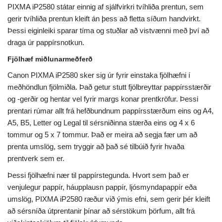
PIXMA iP2580 státar einnig af sjálfvirkri tvíhliða prentun, sem
gerir tvíhliða prentun kleift án þess að fletta síðum handvirkt.
Þessi eiginleiki sparar tíma og stuðlar að vistvænni með því að
draga úr pappírsnotkun.
Fjölhæf miðlunarmeðferð
Canon PIXMA iP2580 sker sig úr fyrir einstaka fjölhæfni í
meðhöndlun fjölmiðla. Það getur stutt fjölbreyttar pappírsstærðir
og -gerðir og hentar vel fyrir margs konar prentkröfur. Þessi
prentari rúmar allt frá hefðbundnum pappírsstærðum eins og A4,
A5, B5, Letter og Legal til sérsniðinna stærða eins og 4 x 6
tommur og 5 x 7 tommur. Það er meira að segja fær um að
prenta umslög, sem tryggir að það sé tilbúið fyrir hvaða
prentverk sem er.
Þessi fjölhæfni nær til pappírstegunda. Hvort sem það er
venjulegur pappír, háupplausn pappír, ljósmyndapappír eða
umslög, PIXMA iP2580 ræður við ýmis efni, sem gerir þér kleift
að sérsníða útprentanir þínar að sérstökum þörfum, allt frá