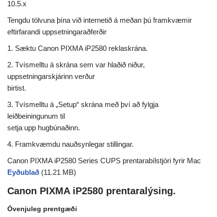
10.5.x
Tengdu tölvuna þína við internetið á meðan þú framkvæmir
eftirfarandi uppsetningaraðferðir
1. Sæktu Canon PIXMA iP2580 reklaskrána.
2. Tvísmelltu á skrána sem var hlaðið niður,
uppsetningarskjárinn verður
birtist.
3. Tvísmelltu á „Setup“ skrána með því að fylgja
leiðbeiningunum til
setja upp hugbúnaðinn.
4. Framkvæmdu nauðsynlegar stillingar.
Canon PIXMA iP2580 Series CUPS prentarabílstjóri fyrir Mac
Eyðublað
(11.21 MB)
Canon PIXMA iP2580 prentaralýsing.
Óvenjuleg prentgæði