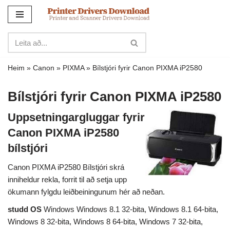
Sleppa
yfir
í
innihald
Heim
»
Canon
»
PIXMA
»
Bílstjóri fyrir Canon PIXMA iP2580
Bílstjóri fyrir Canon PIXMA iP2580
Uppsetningargluggar fyrir
Canon PIXMA iP2580
bílstjóri
Canon PIXMA iP2580 Bílstjóri skrá
inniheldur rekla, forrit til að setja upp
ökumann fylgdu leiðbeiningunum hér að neðan.
studd OS
Windows Windows 8.1 32-bita, Windows 8.1 64-bita,
Windows 8 32-bita, Windows 8 64-bita, Windows 7 32-bita,