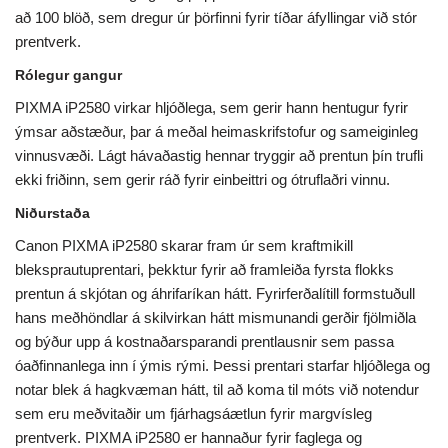
að 100 blöð, sem dregur úr þörfinni fyrir tíðar áfyllingar við stór
prentverk.
Rólegur gangur
PIXMA iP2580 virkar hljóðlega, sem gerir hann hentugur fyrir
ýmsar aðstæður, þar á meðal heimaskrifstofur og sameiginleg
vinnusvæði. Lágt hávaðastig hennar tryggir að prentun þín trufli
ekki friðinn, sem gerir ráð fyrir einbeittri og ótruflaðri vinnu.
Niðurstaða
Canon PIXMA iP2580 skarar fram úr sem kraftmikill
bleksprautuprentari, þekktur fyrir að framleiða fyrsta flokks
prentun á skjótan og áhrifaríkan hátt. Fyrirferðalítill formstuðull
hans meðhöndlar á skilvirkan hátt mismunandi gerðir fjölmiðla
og býður upp á kostnaðarsparandi prentlausnir sem passa
óaðfinnanlega inn í ýmis rými. Þessi prentari starfar hljóðlega og
notar blek á hagkvæman hátt, til að koma til móts við notendur
sem eru meðvitaðir um fjárhagsáætlun fyrir margvísleg
prentverk. PIXMA iP2580 er hannaður fyrir faglega og