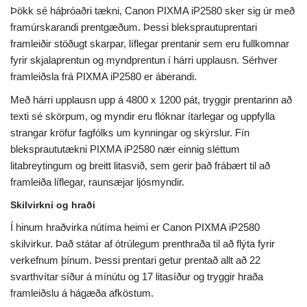
Þökk sé háþróaðri tækni, Canon PIXMA iP2580 sker sig úr með
framúrskarandi prentgæðum. Þessi bleksprautuprentari
framleiðir stöðugt skarpar, líflegar prentanir sem eru fullkomnar
fyrir skjalaprentun og myndprentun í hárri upplausn. Sérhver
framleiðsla frá PIXMA iP2580 er áberandi.
Með hárri upplausn upp á 4800 x 1200 pát, tryggir prentarinn að
texti sé skörpum, og myndir eru flóknar ítarlegar og uppfylla
strangar kröfur fagfólks um kynningar og skýrslur. Fín
blekspraututækni PIXMA iP2580 nær einnig sléttum
litabreytingum og breitt litasvið, sem gerir það frábært til að
framleiða líflegar, raunsæjar ljósmyndir.
Skilvirkni og hraði
Í hinum hraðvirka nútíma heimi er Canon PIXMA iP2580
skilvirkur. Það státar af ótrúlegum prenthraða til að flýta fyrir
verkefnum þínum. Þessi prentari getur prentað allt að 22
svarthvítar síður á mínútu og 17 litasíður og tryggir hraða
framleiðslu á hágæða afköstum.