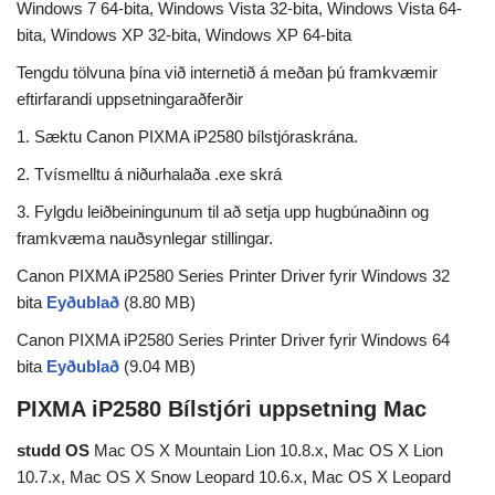
Windows 7 64-bita, Windows Vista 32-bita, Windows Vista 64-
bita, Windows XP 32-bita, Windows XP 64-bita
Tengdu tölvuna þína við internetið á meðan þú framkvæmir
eftirfarandi uppsetningaraðferðir
1. Sæktu Canon PIXMA iP2580 bílstjóraskrána.
2. Tvísmelltu á niðurhalaða .exe skrá
3. Fylgdu leiðbeiningunum til að setja upp hugbúnaðinn og
framkvæma nauðsynlegar stillingar.
Canon PIXMA iP2580 Series Printer Driver fyrir Windows 32
bita
Eyðublað
(8.80 MB)
Canon PIXMA iP2580 Series Printer Driver fyrir Windows 64
bita
Eyðublað
(9.04 MB)
PIXMA iP2580 Bílstjóri uppsetning Mac
studd OS
Mac OS X Mountain Lion 10.8.x, Mac OS X Lion
10.7.x, Mac OS X Snow Leopard 10.6.x, Mac OS X Leopard