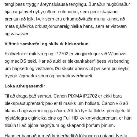
tengi þess tryggir áreynslulausa tengingu. Búnaður hugbúnaður
hjálpar jafnvel nýbyrjuðum notendum, sem gerir skapandi
prentun að leik. Þeir sem eru orkumeðvitaðir munu kunna að
meta sjálfvirka orkustjórnunareiginleika hans, sem er vistvæn
og vasavæn.
Víðtæk samhæfni og skilvirk bleknotkun
Fjölhæfni er mikilvæg og iP2702 er vingjarnlegur við Windows
og macOS tæki. Þar að auki er blektankakerfi þess vísbending
um hagkerfi og vistfræði. Þú skiptir aðeins út því sem þú neytir,
tryggir lágmarks sóun og hámarksverðmæti.
Loka athugasemdir
Til að draga það saman, Canon PIXMA iP2702 er ekki bara
bleksprautuprentari; það er til marks um hollustu Canon við að
blanda hagkvæmni og gæðum. Allt frá fyrsta flokks prentgetu til
nýstárlegra eiginleika eins og Full HD kvikmyndaprentun, er hún
tilbúin til að þjóna hagnýtum og skapandi þörfum þínum.
Hann er hannaður með fyrirferðarlítið fótspor og notandi-fyrsta