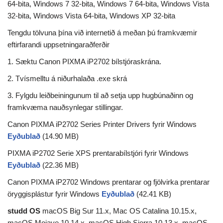
64-bita, Windows 7 32-bita, Windows 7 64-bita, Windows Vista
32-bita, Windows Vista 64-bita, Windows XP 32-bita
Tengdu tölvuna þína við internetið á meðan þú framkvæmir
eftirfarandi uppsetningaraðferðir
1. Sæktu Canon PIXMA iP2702 bílstjóraskrána.
2. Tvísmelltu á niðurhalaða .exe skrá
3. Fylgdu leiðbeiningunum til að setja upp hugbúnaðinn og
framkvæma nauðsynlegar stillingar.
Canon PIXMA iP2702 Series Printer Drivers fyrir Windows
Eyðublað
(14.90 MB)
PIXMA iP2702 Serie XPS prentarabílstjóri fyrir Windows
Eyðublað
(22.36 MB)
Canon PIXMA iP2702 Windows prentarar og fjölvirka prentarar
öryggisplástur fyrir Windows
Eyðublað
(42.41 KB)
studd OS
macOS Big Sur 11.x, Mac OS Catalina 10.15.x,
macOS Mojave 10.14.x, macOS High Sierra 10.13.x, macOS