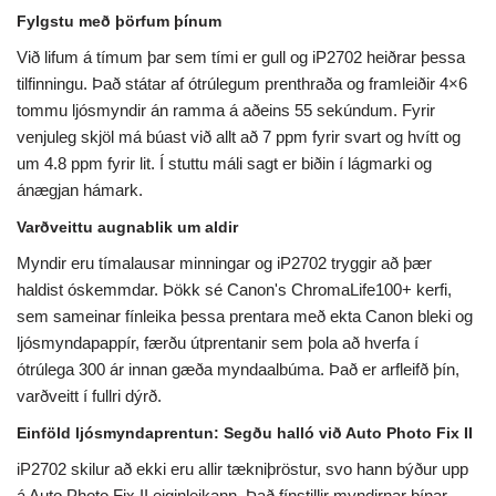
Fylgstu með þörfum þínum
Við lifum á tímum þar sem tími er gull og iP2702 heiðrar þessa
tilfinningu. Það státar af ótrúlegum prenthraða og framleiðir 4×6
tommu ljósmyndir án ramma á aðeins 55 sekúndum. Fyrir
venjuleg skjöl má búast við allt að 7 ppm fyrir svart og hvítt og
um 4.8 ppm fyrir lit. Í stuttu máli sagt er biðin í lágmarki og
ánægjan hámark.
Varðveittu augnablik um aldir
Myndir eru tímalausar minningar og iP2702 tryggir að þær
haldist óskemmdar. Þökk sé Canon's ChromaLife100+ kerfi,
sem sameinar fínleika þessa prentara með ekta Canon bleki og
ljósmyndapappír, færðu útprentanir sem þola að hverfa í
ótrúlega 300 ár innan gæða myndaalbúma. Það er arfleifð þín,
varðveitt í fullri dýrð.
Einföld ljósmyndaprentun: Segðu halló við Auto Photo Fix II
iP2702 skilur að ekki eru allir tækniþröstur, svo hann býður upp
á Auto Photo Fix II eiginleikann. Það fínstillir myndirnar þínar