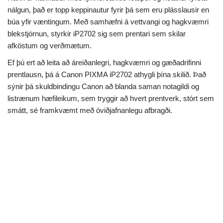
nálgun, það er topp keppinautur fyrir þá sem eru plásslausir en
búa yfir væntingum. Með samhæfni á vettvangi og hagkvæmri
blekstjórnun, styrkir iP2702 sig sem prentari sem skilar
afköstum og verðmætum.
Ef þú ert að leita að áreiðanlegri, hagkvæmri og gæðadrifinni
prentlausn, þá á Canon PIXMA iP2702 athygli þína skilið. Það
sýnir þá skuldbindingu Canon að blanda saman notagildi og
listrænum hæfileikum, sem tryggir að hvert prentverk, stórt sem
smátt, sé framkvæmt með óviðjafnanlegu afbragði.