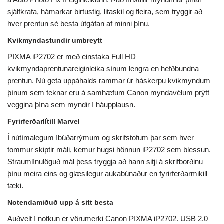
sjálfkrafa, hámarkar birtustig, litaskil og fleira, sem tryggir að
hver prentun sé besta útgáfan af minni þínu.
Kvikmyndastundir umbreytt
PIXMA iP2702 er með einstaka Full HD
kvikmyndaprentunareiginleika sínum lengra en hefðbundna
prentun. Nú geta uppáhalds rammar úr háskerpu kvikmyndum
þínum sem teknar eru á samhæfum Canon myndavélum prýtt
veggina þína sem myndir í háupplausn.
Fyrirferðarlítill Marvel
Í nútímalegum íbúðarrýmum og skrifstofum þar sem hver
tommur skiptir máli, kemur hugsi hönnun iP2702 sem blessun.
Straumlínulöguð mál þess tryggja að hann sitji á skrifborðinu
þínu meira eins og glæsilegur aukabúnaður en fyrirferðarmikill
tæki.
Notendamiðuð upp á sitt besta
Auðvelt í notkun er vörumerki Canon PIXMA iP2702. USB 2.0