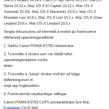
Sierra 10.12.x, Mac OS X El Capitan 10.11.x, Mac OS X
Yosemite 10.10x. Mac OS X Mavericks 10.9.x, Mac OS X
Mountain Lion 10.8.x, Mac OS X Lion 10.7.x, Mac OS X Snow
Leopard 10.6.x, Mac OS X Leopard 10.5.x
Tengdu tölvuna þína við internetið á meðan þú framkvæmir
eftirfarandi uppsetningaraðferðir
1. Sæktu Canon PIXMA iP2702 reklaskrána.
2. Tvísmelltu á skrána sem var hlaðið niður,
uppsetningarskjárinn verður
birtist.
3. Tvísmelltu á „Setup“ skrána með því að fylgja
leiðbeiningunum til
setja upp hugbúnaðinn.
4. Framkvæmdu nauðsynlegar stillingar.
Canon PIXMA iP2702 CUPS prentarabílstjóri fyrir Mac
Eyðublað
(14.92 MB)