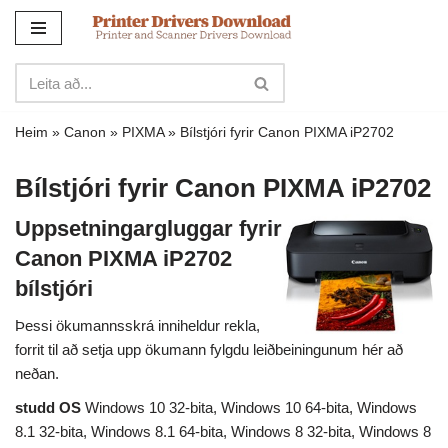
Sleppa
yfir
í
innihald
Heim
»
Canon
»
PIXMA
»
Bílstjóri fyrir Canon PIXMA iP2702
Bílstjóri fyrir Canon PIXMA iP2702
Uppsetningargluggar fyrir
Canon PIXMA iP2702
bílstjóri
Þessi ökumannsskrá inniheldur rekla,
forrit til að setja upp ökumann fylgdu leiðbeiningunum hér að
neðan.
studd OS
Windows 10 32-bita, Windows 10 64-bita, Windows
8.1 32-bita, Windows 8.1 64-bita, Windows 8 32-bita, Windows 8