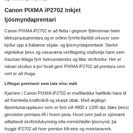
Canon PIXMA iP2702 Inkjet
ljósmyndaprentari
Canon PIXMA iP2702 er að fletta í gegnum fjölmennan heim
bleksprautuprentara og er orðinn fyrirferðarlítið orkuver sem
býður upp á frábærar skjala- og ljósmyndaprentanir. Sterkir
eiginleikar þess og vasavæna verðlagning staðsetja hann sem
traustan félaga fyrir heimanotendur og litlar skrifstofur. Hér er
nánari skoðun á því hvað gerir PIXMA iP2702 að prentara sem
vert er að íhuga.
Líflegar prentanir sem tala sínu máli
Kjarninn í Canon PIXMA iP2702 er meðfæddur hæfileiki hans til
að framleiða kraftmikið og skarpt úttak. Með ægilegri
litprentunarupplausn sem er fest við 4800 x 1200 dpi, blæs þessi
gimsteinn prentara lífi í hvern pixla. Hvort sem það er sjónrænt
aðlaðandi skrifstofukynning eða minnishlaðin ljósmynd, þá
tryggir iP2702 að hver prentun líði eins og meistaraverk.