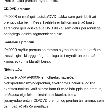
Print einfalda prentun mynda beint.
CD/DVD prentun
iP4000R er með geisladiska/DVD bakka sem gerir kleift að
prenta diska beint. Þessi hæfileiki er fullkominn til að búa til
sérsniðna geisladiska eða DVD diska, sem gefur persónulega
og faglega viðleitni fagmannlegan blæ.
Kantalaus prentun
iP4000R styður prentun án ramma á ýmsum pappírsstærðum.
Þessi eiginleiki tryggir fagmannlega útlit myndir án þess að
klippa, eykur heildarútlit þeirra.
Niðurstaða
Canon PIXMA iP4000R er fjölhæfur, hágæða
bleksprautuljósmyndaprentari, tilvalinn fyrir heimilis- og litla
skrifstofunotkun. Það skarar fram úr með hárupplausn prentun,
þráðlausa eiginleika, einstaka blektanka, beina
ljósmyndaprentun, CD/DVD prentun og prentun án ramma, sem
gerir það að alhliða prentlausn.