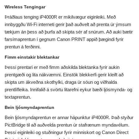
Wireless Tengingar
Þráðlaus tenging iP4000R er mikilvægur eiginleiki. Með
innbyggðu Wi-Fi interneti gerir það auðvelt að prenta úr ýmsum
tækjum án þess að þurfa að skipta sér af snúrum. Að auki bætir
farsímaprentun í gegnum Canon PRINT appið þægindi fyrir
prentun á ferðinni.
Fimm einstakir blektankar
Þessi prentari er með fimm aðskilda blektanka fyrir aukin
prentgæði og lita nákvæmni. Einstök blekkerfi gerir kleift að
skipta um ákveðna skothylki, draga úr sóun og viðhalda
prentlífleika. Innifalið á svörtu litarefni eykur bæði ljósmynda- og
textaprentun.
Bein ljósmyndaprentun
Bein ljósmyndaprentun er annar hápunktur iP4000R. Það styður
PictBridge til að auðvelda prentun úr stafrænum myndavélum.
Þessi eiginleiki og stuðningur fyrir minniskort og Canon Direct