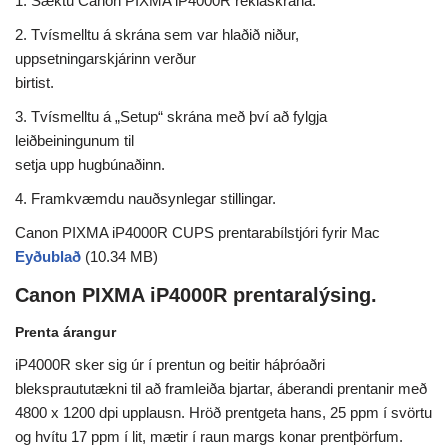
1. Sæktu Canon PIXMA iP4000R reklaskrána.
2. Tvísmelltu á skrána sem var hlaðið niður,
uppsetningarskjárinn verður
birtist.
3. Tvísmelltu á „Setup“ skrána með því að fylgja
leiðbeiningunum til
setja upp hugbúnaðinn.
4. Framkvæmdu nauðsynlegar stillingar.
Canon PIXMA iP4000R CUPS prentarabílstjóri fyrir Mac
Eyðublað
(10.34 MB)
Canon PIXMA iP4000R prentaralýsing.
Prenta árangur
iP4000R sker sig úr í prentun og beitir háþróaðri
blekspraututækni til að framleiða bjartar, áberandi prentanir með
4800 x 1200 dpi upplausn. Hröð prentgeta hans, 25 ppm í svörtu
og hvítu 17 ppm í lit, mætir í raun margs konar prentþörfum.