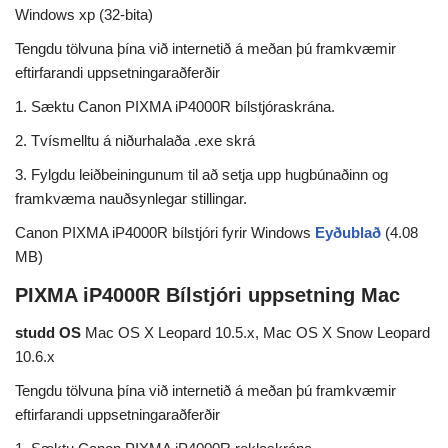
Windows xp (32-bita)
Tengdu tölvuna þína við internetið á meðan þú framkvæmir
eftirfarandi uppsetningaraðferðir
1. Sæktu Canon PIXMA iP4000R bílstjóraskrána.
2. Tvísmelltu á niðurhalaða .exe skrá
3. Fylgdu leiðbeiningunum til að setja upp hugbúnaðinn og
framkvæma nauðsynlegar stillingar.
Canon PIXMA iP4000R bílstjóri fyrir Windows
Eyðublað
(4.08
MB)
PIXMA iP4000R Bílstjóri uppsetning Mac
studd OS
Mac OS X Leopard 10.5.x, Mac OS X Snow Leopard
10.6.x
Tengdu tölvuna þína við internetið á meðan þú framkvæmir
eftirfarandi uppsetningaraðferðir