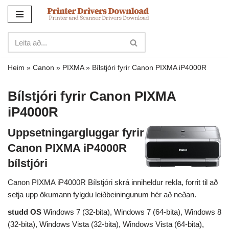
Sleppa
yfir
í
innihald
Heim
»
Canon
»
PIXMA
»
Bílstjóri fyrir Canon PIXMA iP4000R
Bílstjóri fyrir Canon PIXMA
iP4000R
Uppsetningargluggar fyrir
Canon PIXMA iP4000R
bílstjóri
Canon PIXMA iP4000R Bílstjóri skrá inniheldur rekla, forrit til að
setja upp ökumann fylgdu leiðbeiningunum hér að neðan.
studd OS
Windows 7 (32-bita), Windows 7 (64-bita), Windows 8
(32-bita), Windows Vista (32-bita), Windows Vista (64-bita),