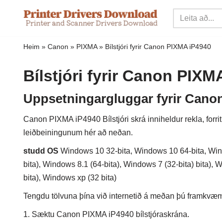
Sleppa
yfir
Heim
»
Canon
»
PIXMA
»
Bílstjóri fyrir Canon PIXMA iP4940
í
innihald
Bílstjóri fyrir Canon PIXM
Uppsetningargluggar fyrir Canon
Canon PIXMA iP4940 Bílstjóri skrá inniheldur rekla, forri
leiðbeiningunum hér að neðan.
studd OS
Windows 10 32-bita, Windows 10 64-bita, Wind
bita), Windows 8.1 (64-bita), Windows 7 (32-bita) bita), 
bita), Windows xp (32 bita)
Tengdu tölvuna þína við internetið á meðan þú framkvæmir
1. Sæktu Canon PIXMA iP4940 bílstjóraskrána.