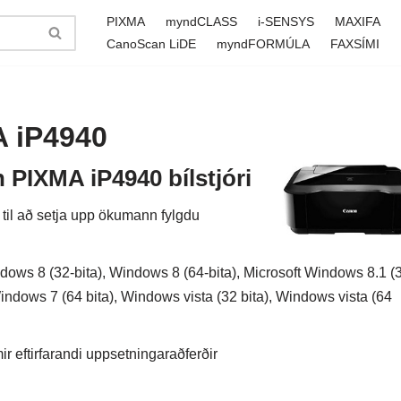
PIXMA
myndCLASS
i-SENSYS
MAXIFA
CanoScan LiDE
myndFORMÚLA
FAXSÍMI
A iP4940
 PIXMA iP4940 bílstjóri
t til að setja upp ökumann fylgdu
ows 8 (32-bita), Windows 8 (64-bita), Microsoft Windows 8.1 (
Windows 7 (64 bita), Windows vista (32 bita), Windows vista (64
 eftirfarandi uppsetningaraðferðir