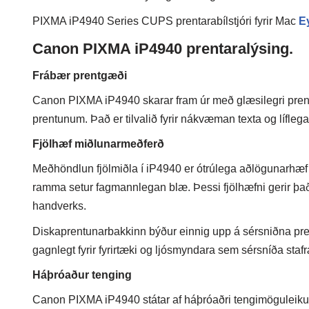
PIXMA iP4940 Series CUPS prentarabílstjóri fyrir Mac
E
Canon PIXMA iP4940 prentaralýsing.
Frábær prentgæði
Canon PIXMA iP4940 skarar fram úr með glæsilegri pren
prentunum. Það er tilvalið fyrir nákvæman texta og lífle
Fjölhæf miðlunarmeðferð
Meðhöndlun fjölmiðla í iP4940 er ótrúlega aðlögunarhæf
ramma setur fagmannlegan blæ. Þessi fjölhæfni gerir það f
handverks.
Diskaprentunarbakkinn býður einnig upp á sérsniðna pr
gagnlegt fyrir fyrirtæki og ljósmyndara sem sérsníða staf
Háþróaður tenging
Canon PIXMA iP4940 státar af háþróaðri tengimöguleiku