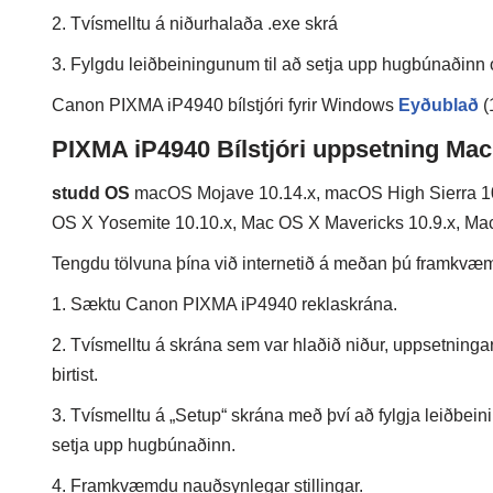
2. Tvísmelltu á niðurhalaða .exe skrá
3. Fylgdu leiðbeiningunum til að setja upp hugbúnaðinn
Canon PIXMA iP4940 bílstjóri fyrir Windows
Eyðublað
(
PIXMA iP4940 Bílstjóri uppsetning Mac
studd OS
macOS Mojave 10.14.x, macOS High Sierra 10.
OS X Yosemite 10.10.x, Mac OS X Mavericks 10.9.x, Mac
Tengdu tölvuna þína við internetið á meðan þú framkvæmir
1. Sæktu Canon PIXMA iP4940 reklaskrána.
2. Tvísmelltu á skrána sem var hlaðið niður, uppsetninga
birtist.
3. Tvísmelltu á „Setup“ skrána með því að fylgja leiðbein
setja upp hugbúnaðinn.
4. Framkvæmdu nauðsynlegar stillingar.