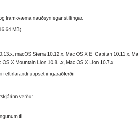
 og framkvæma nauðsynlegar stillingar.
16.64 MB)
13.x, macOS Sierra 10.12.x, Mac OS X El Capitan 10.11.x, M
 OS X Mountain Lion 10.8. .x, Mac OS X Lion 10.7.x
 eftirfarandi uppsetningaraðferðir
rskjárinn verður
ingunum til