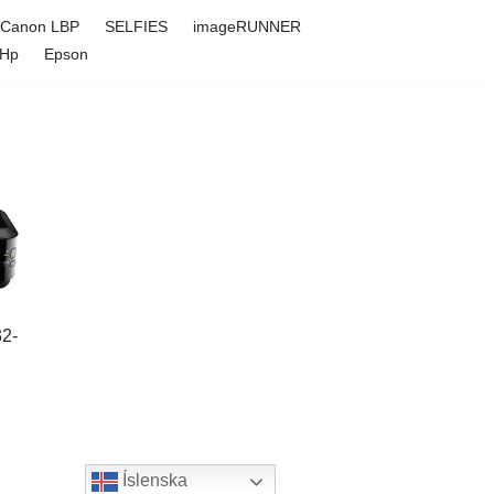
Canon LBP
SELFIES
imageRUNNER
Hp
Epson
32-
Íslenska