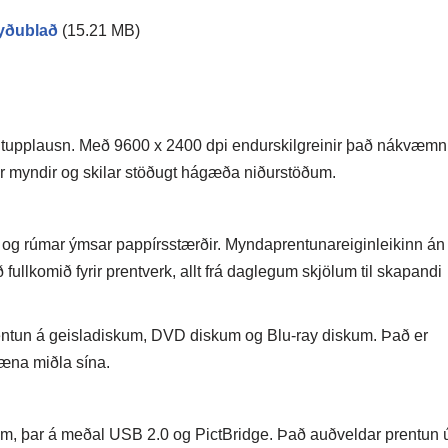
yðublað
(15.21 MB)
tupplausn. Með 9600 x 2400 dpi endurskilgreinir það nákvæmni
gar myndir og skilar stöðugt hágæða niðurstöðum.
 og rúmar ýmsar pappírsstærðir. Myndaprentunareiginleikinn án
ullkomið fyrir prentverk, allt frá daglegum skjölum til skapandi
entun á geisladiskum, DVD diskum og Blu-ray diskum. Það er
ræna miðla sína.
m, þar á meðal USB 2.0 og PictBridge. Það auðveldar prentun 