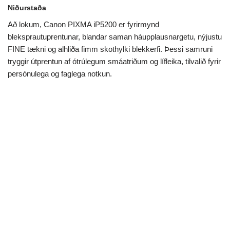
Niðurstaða
Að lokum, Canon PIXMA iP5200 er fyrirmynd
bleksprautuprentunar, blandar saman háupplausnargetu, nýjustu
FINE tækni og alhliða fimm skothylki blekkerfi. Þessi samruni
tryggir útprentun af ótrúlegum smáatriðum og lífleika, tilvalið fyrir
persónulega og faglega notkun.