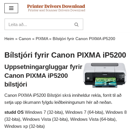
Sleppa
yfir
í
innihald
Heim
»
Canon
»
PIXMA
»
Bílstjóri fyrir Canon PIXMA iP5200
Bílstjóri fyrir Canon PIXMA iP5200
Uppsetningargluggar fyrir
Canon PIXMA iP5200
bílstjóri
Canon PIXMA iP5200 Bílstjóri skrá inniheldur rekla, forrit til að
setja upp ökumann fylgdu leiðbeiningunum hér að neðan.
studd OS
Windows 7 (32-bita), Windows 7 (64-bita), Windows 8
(32-bita), Windows Vista (32-bita), Windows Vista (64-bita),
Windows xp (32-bita)