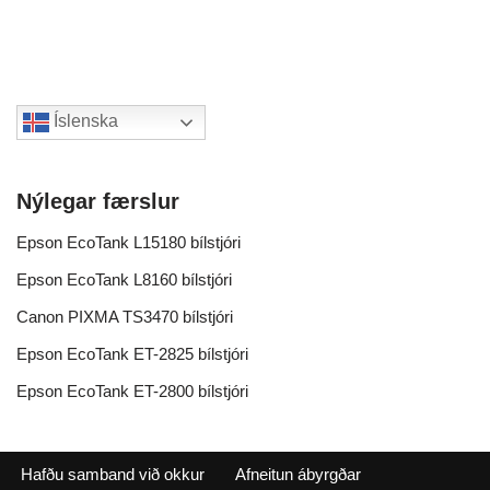
Íslenska
Nýlegar færslur
Epson EcoTank L15180 bílstjóri
Epson EcoTank L8160 bílstjóri
Canon PIXMA TS3470 bílstjóri
Epson EcoTank ET-2825 bílstjóri
Epson EcoTank ET-2800 bílstjóri
Hafðu samband við okkur
Afneitun ábyrgðar