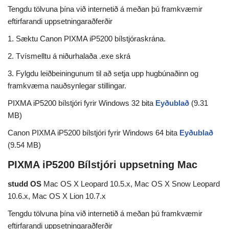
Tengdu tölvuna þína við internetið á meðan þú framkvæmir
eftirfarandi uppsetningaraðferðir
1. Sæktu Canon PIXMA iP5200 bílstjóraskrána.
2. Tvísmelltu á niðurhalaða .exe skrá
3. Fylgdu leiðbeiningunum til að setja upp hugbúnaðinn og
framkvæma nauðsynlegar stillingar.
PIXMA iP5200 bílstjóri fyrir Windows 32 bita
Eyðublað
(9.31
MB)
Canon PIXMA iP5200 bílstjóri fyrir Windows 64 bita
Eyðublað
(9.54 MB)
PIXMA iP5200 Bílstjóri uppsetning Mac
studd OS
Mac OS X Leopard 10.5.x, Mac OS X Snow Leopard
10.6.x, Mac OS X Lion 10.7.x
Tengdu tölvuna þína við internetið á meðan þú framkvæmir
eftirfarandi uppsetningaraðferðir