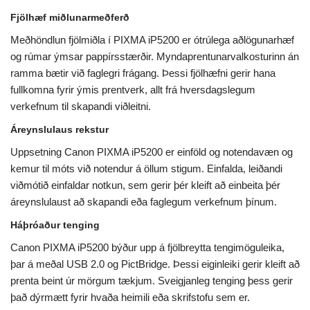
Fjölhæf miðlunarmeðferð
Meðhöndlun fjölmiðla í PIXMA iP5200 er ótrúlega aðlögunarhæf
og rúmar ýmsar pappírsstærðir. Myndaprentunarvalkosturinn án
ramma bætir við faglegri frágang. Þessi fjölhæfni gerir hana
fullkomna fyrir ýmis prentverk, allt frá hversdagslegum
verkefnum til skapandi viðleitni.
Áreynslulaus rekstur
Uppsetning Canon PIXMA iP5200 er einföld og notendavæn og
kemur til móts við notendur á öllum stigum. Einfalda, leiðandi
viðmótið einfaldar notkun, sem gerir þér kleift að einbeita þér
áreynslulaust að skapandi eða faglegum verkefnum þínum.
Háþróaður tenging
Canon PIXMA iP5200 býður upp á fjölbreytta tengimöguleika,
þar á meðal USB 2.0 og PictBridge. Þessi eiginleiki gerir kleift að
prenta beint úr mörgum tækjum. Sveigjanleg tenging þess gerir
það dýrmætt fyrir hvaða heimili eða skrifstofu sem er.