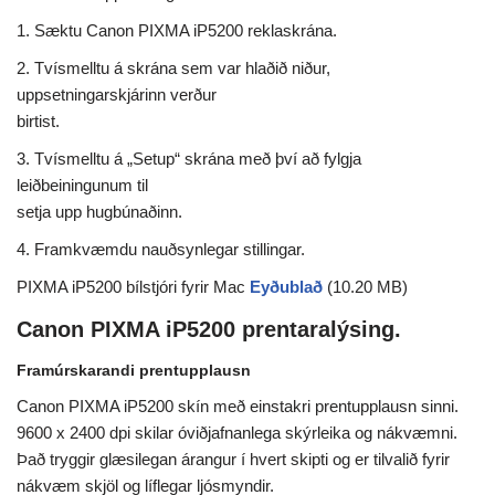
1. Sæktu Canon PIXMA iP5200 reklaskrána.
2. Tvísmelltu á skrána sem var hlaðið niður,
uppsetningarskjárinn verður
birtist.
3. Tvísmelltu á „Setup“ skrána með því að fylgja
leiðbeiningunum til
setja upp hugbúnaðinn.
4. Framkvæmdu nauðsynlegar stillingar.
PIXMA iP5200 bílstjóri fyrir Mac
Eyðublað
(10.20 MB)
Canon PIXMA iP5200 prentaralýsing.
Framúrskarandi prentupplausn
Canon PIXMA iP5200 skín með einstakri prentupplausn sinni.
9600 x 2400 dpi skilar óviðjafnanlega skýrleika og nákvæmni.
Það tryggir glæsilegan árangur í hvert skipti og er tilvalið fyrir
nákvæm skjöl og líflegar ljósmyndir.