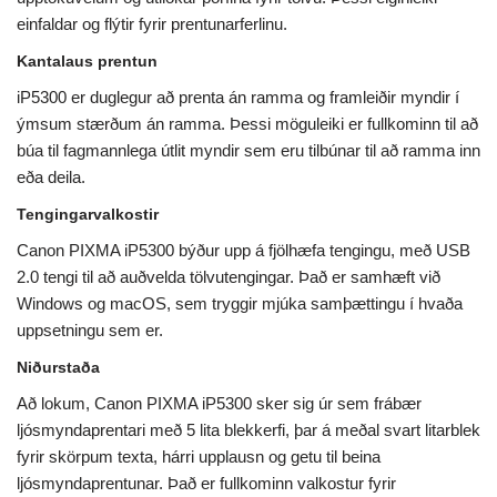
einfaldar og flýtir fyrir prentunarferlinu.
Kantalaus prentun
iP5300 er duglegur að prenta án ramma og framleiðir myndir í
ýmsum stærðum án ramma. Þessi möguleiki er fullkominn til að
búa til fagmannlega útlit myndir sem eru tilbúnar til að ramma inn
eða deila.
Tengingarvalkostir
Canon PIXMA iP5300 býður upp á fjölhæfa tengingu, með USB
2.0 tengi til að auðvelda tölvutengingar. Það er samhæft við
Windows og macOS, sem tryggir mjúka samþættingu í hvaða
uppsetningu sem er.
Niðurstaða
Að lokum, Canon PIXMA iP5300 sker sig úr sem frábær
ljósmyndaprentari með 5 lita blekkerfi, þar á meðal svart litarblek
fyrir skörpum texta, hárri upplausn og getu til beina
ljósmyndaprentunar. Það er fullkominn valkostur fyrir