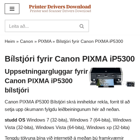
Sleppa
yfir
í
innihald
Heim
»
Canon
»
PIXMA
»
Bílstjóri fyrir Canon PIXMA iP5300
Bílstjóri fyrir Canon PIXMA iP5300
Uppsetningargluggar fyrir
Canon PIXMA iP5300
bílstjóri
Canon PIXMA iP5300 Bílstjóri skrá inniheldur rekla, forrit til að
setja upp ökumann fylgdu leiðbeiningunum hér að neðan.
studd OS
Windows 7 (32-bita), Windows 7 (64-bita), Windows
Vista (32-bita), Windows Vista (64-bita), Windows xp (32-bita)
Tengdu tölvuna þína við internetið á meðan þú framkvæmir