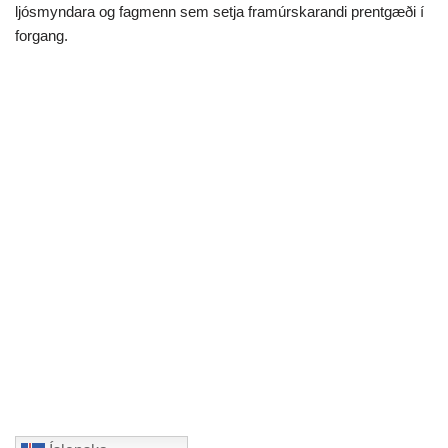
ljósmyndara og fagmenn sem setja framúrskarandi prentgæði í
forgang.