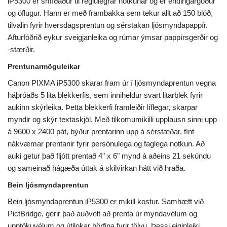
iP5300 er smíðaður til reglulegrar notkunar og er endingargóður
og öflugur. Hann er með frambakka sem tekur allt að 150 blöð,
tilvalin fyrir hversdagsprentun og sérstakan ljósmyndapappír.
Afturfóðrið eykur sveigjanleika og rúmar ýmsar pappírsgerðir og
-stærðir.
Prentunarmöguleikar
Canon PIXMA iP5300 skarar fram úr í ljósmyndaprentun vegna
háþróaðs 5 lita blekkerfis, sem inniheldur svart litarblek fyrir
aukinn skýrleika. Þetta blekkerfi framleiðir líflegar, skarpar
myndir og skýr textaskjöl. Með tilkomumikilli upplausn sinni upp
á 9600 x 2400 pát, býður prentarinn upp á sérstæðar, fínt
nákvæmar prentanir fyrir persónulega og faglega notkun. Að
auki getur það fljótt prentað 4" x 6" mynd á aðeins 21 sekúndu
og sameinað hágæða úttak á skilvirkan hátt við hraða.
Bein ljósmyndaprentun
Bein ljósmyndaprentun iP5300 er mikill kostur. Samhæft við
PictBridge, gerir það auðvelt að prenta úr myndavélum og
upptökuvélum og útilokar þörfina fyrir tölvu. Þessi eiginleiki