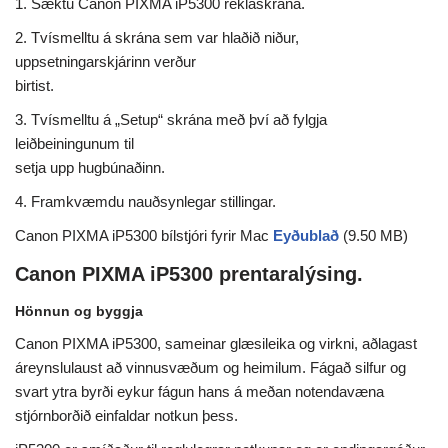
1. Sæktu Canon PIXMA iP5300 reklaskrána.
2. Tvísmelltu á skrána sem var hlaðið niður,
uppsetningarskjárinn verður
birtist.
3. Tvísmelltu á „Setup“ skrána með því að fylgja
leiðbeiningunum til
setja upp hugbúnaðinn.
4. Framkvæmdu nauðsynlegar stillingar.
Canon PIXMA iP5300 bílstjóri fyrir Mac
Eyðublað
(9.50 MB)
Canon PIXMA iP5300 prentaralýsing.
Hönnun og byggja
Canon PIXMA iP5300, sameinar glæsileika og virkni, aðlagast
áreynslulaust að vinnusvæðum og heimilum. Fágað silfur og
svart ytra byrði eykur fágun hans á meðan notendavæna
stjórnborðið einfaldar notkun þess.