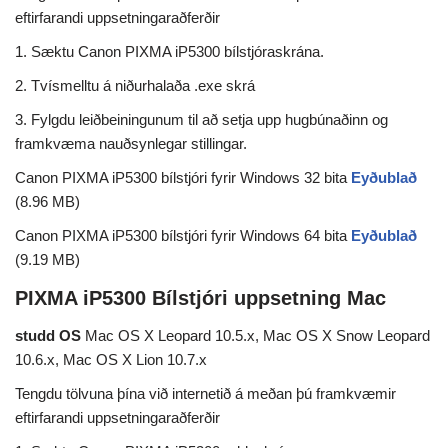
eftirfarandi uppsetningaraðferðir
1. Sæktu Canon PIXMA iP5300 bílstjóraskrána.
2. Tvísmelltu á niðurhalaða .exe skrá
3. Fylgdu leiðbeiningunum til að setja upp hugbúnaðinn og
framkvæma nauðsynlegar stillingar.
Canon PIXMA iP5300 bílstjóri fyrir Windows 32 bita
Eyðublað
(8.96 MB)
Canon PIXMA iP5300 bílstjóri fyrir Windows 64 bita
Eyðublað
(9.19 MB)
PIXMA iP5300 Bílstjóri uppsetning Mac
studd OS
Mac OS X Leopard 10.5.x, Mac OS X Snow Leopard
10.6.x, Mac OS X Lion 10.7.x
Tengdu tölvuna þína við internetið á meðan þú framkvæmir
eftirfarandi uppsetningaraðferðir