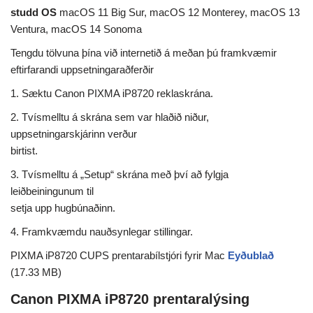
studd OS
macOS 11 Big Sur, macOS 12 Monterey, macOS 13
Ventura, macOS 14 Sonoma
Tengdu tölvuna þína við internetið á meðan þú framkvæmir
eftirfarandi uppsetningaraðferðir
1. Sæktu Canon PIXMA iP8720 reklaskrána.
2. Tvísmelltu á skrána sem var hlaðið niður,
uppsetningarskjárinn verður
birtist.
3. Tvísmelltu á „Setup“ skrána með því að fylgja
leiðbeiningunum til
setja upp hugbúnaðinn.
4. Framkvæmdu nauðsynlegar stillingar.
PIXMA iP8720 CUPS prentarabílstjóri fyrir Mac
Eyðublað
(17.33 MB)
Canon PIXMA iP8720 prentaralýsing