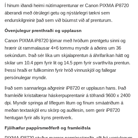
Í hinum iðandi heimi nútímaprentunar er Canon PIXMA iP8720
áberandi með ótrúlegri getu og nýstárlegri tækni sem
endurskilgreinir það sem við búumst við af prenturum.
Óvenjulegur prenthraði og upplausn
Canon PIXMA iP8720 ljómar með hröðum prentgetu sinni og
hrærir út rammalausar 4×6 tommu myndir á aðeins um 36
sekúndum. Það sér líka um skjalaprentun á áhrifaríkan hátt og
skilar um 10.4 ppm fyrir lit og 14.5 ppm fyrir svarthvíta prentun.
Þessi hraði er fullkominn fyrir hröð vinnuskjöl og fallegar
persónulegar myndir.
Það sem sannarlega aðgreinir iP8720 er upplausn hans. Það
framleiðir kristaltærar háskerpuprentanir á töfrandi 9600 x 2400
dpi. Myndir springa af líflegum litum og fínum smáatriðum á
meðan textaskjöl eru skörp og auðlesin, sem gerir iP8720
hentugan fyrir alls kyns prentverk.
Fjölhæfur pappírsmeðferð og framleiðsla
PIXMA iP8720 styður margar pappírsstærðir, allt frá venjulegum