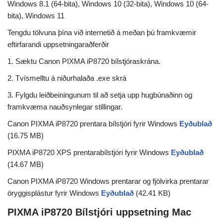
Windows 8.1 (64-bita), Windows 10 (32-bita), Windows 10 (64-
bita), Windows 11
Tengdu tölvuna þína við internetið á meðan þú framkvæmir
eftirfarandi uppsetningaraðferðir
1. Sæktu Canon PIXMA iP8720 bílstjóraskrána.
2. Tvísmelltu á niðurhalaða .exe skrá
3. Fylgdu leiðbeiningunum til að setja upp hugbúnaðinn og
framkvæma nauðsynlegar stillingar.
Canon PIXMA iP8720 prentara bílstjóri fyrir Windows
Eyðublað
(16.75 MB)
PIXMA iP8720 XPS prentarabílstjóri fyrir Windows
Eyðublað
(14.67 MB)
Canon PIXMA iP8720 Windows prentarar og fjölvirka prentarar
öryggisplástur fyrir Windows
Eyðublað
(42.41 KB)
PIXMA iP8720 Bílstjóri uppsetning Mac