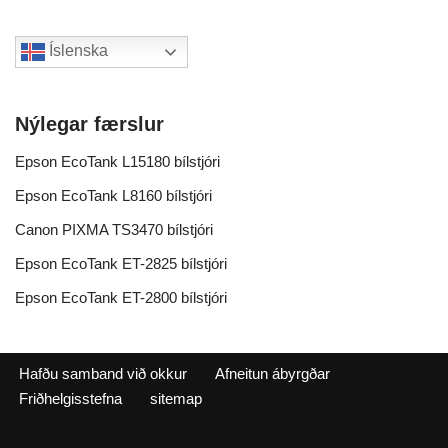
Íslenska
Nýlegar færslur
Epson EcoTank L15180 bílstjóri
Epson EcoTank L8160 bílstjóri
Canon PIXMA TS3470 bílstjóri
Epson EcoTank ET-2825 bílstjóri
Epson EcoTank ET-2800 bílstjóri
Hafðu samband við okkur
Afneitun ábyrgðar
Friðhelgisstefna
sitemap