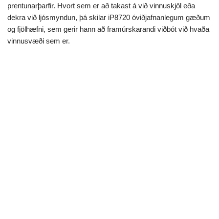
prentunarþarfir. Hvort sem er að takast á við vinnuskjöl eða
dekra við ljósmyndun, þá skilar iP8720 óviðjafnanlegum gæðum
og fjölhæfni, sem gerir hann að framúrskarandi viðbót við hvaða
vinnusvæði sem er.