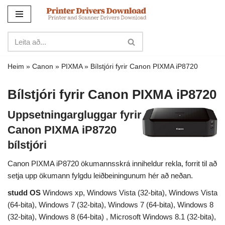
Sleppa
yfir
í
innihald
Heim
»
Canon
»
PIXMA
»
Bílstjóri fyrir Canon PIXMA iP8720
Bílstjóri fyrir Canon PIXMA iP8720
Uppsetningargluggar fyrir
Canon PIXMA iP8720
bílstjóri
Canon PIXMA iP8720 ökumannsskrá inniheldur rekla, forrit til að
setja upp ökumann fylgdu leiðbeiningunum hér að neðan.
studd OS
Windows xp, Windows Vista (32-bita), Windows Vista
(64-bita), Windows 7 (32-bita), Windows 7 (64-bita), Windows 8
(32-bita), Windows 8 (64-bita) , Microsoft Windows 8.1 (32-bita),