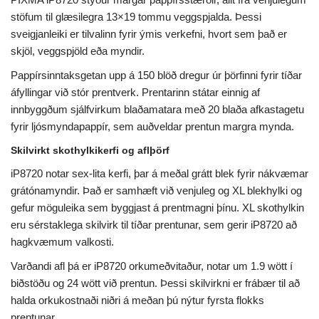
stöfum til glæsilegra 13×19 tommu veggspjalda. Þessi
sveigjanleiki er tilvalinn fyrir ýmis verkefni, hvort sem það er
skjöl, veggspjöld eða myndir.
Pappírsinntaksgetan upp á 150 blöð dregur úr þörfinni fyrir tíðar
áfyllingar við stór prentverk. Prentarinn státar einnig af
innbyggðum sjálfvirkum blaðamatara með 20 blaða afkastagetu
fyrir ljósmyndapappír, sem auðveldar prentun margra mynda.
Skilvirkt skothylkikerfi og aflþörf
iP8720 notar sex-lita kerfi, þar á meðal grátt blek fyrir nákvæmar
grátónamyndir. Það er samhæft við venjuleg og XL blekhylki og
gefur möguleika sem byggjast á prentmagni þínu. XL skothylkin
eru sérstaklega skilvirk til tíðar prentunar, sem gerir iP8720 að
hagkvæmum valkosti.
Varðandi afl þá er iP8720 orkumeðvitaður, notar um 1.9 wött í
biðstöðu og 24 wött við prentun. Þessi skilvirkni er frábær til að
halda orkukostnaði niðri á meðan þú nýtur fyrsta flokks
prentunar.