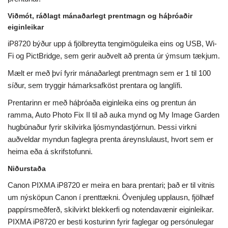
Viðmót, ráðlagt mánaðarlegt prentmagn og háþróaðir
eiginleikar
iP8720 býður upp á fjölbreytta tengimöguleika eins og USB, Wi-
Fi og PictBridge, sem gerir auðvelt að prenta úr ýmsum tækjum.
Mælt er með því fyrir mánaðarlegt prentmagn sem er 1 til 100
síður, sem tryggir hámarksafköst prentara og langlífi.
Prentarinn er með háþróaða eiginleika eins og prentun án
ramma, Auto Photo Fix II til að auka mynd og My Image Garden
hugbúnaður fyrir skilvirka ljósmyndastjórnun. Þessi virkni
auðveldar myndun faglegra prenta áreynslulaust, hvort sem er
heima eða á skrifstofunni.
Niðurstaða
Canon PIXMA iP8720 er meira en bara prentari; það er til vitnis
um nýsköpun Canon í prenttækni. Óvenjuleg upplausn, fjölhæf
pappírsmeðferð, skilvirkt blekkerfi og notendavænir eiginleikar.
PIXMA iP8720 er besti kosturinn fyrir faglegar og persónulegar