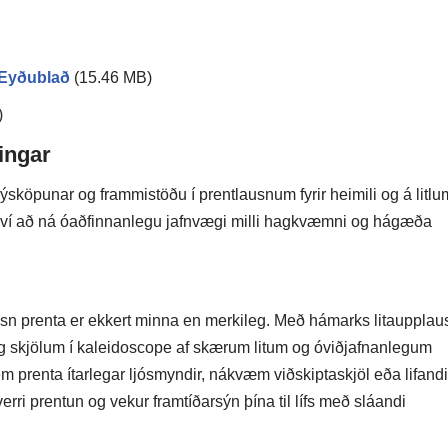
Eyðublað
(15.46 MB)
)
ingar
sköpunar og frammistöðu í prentlausnum fyrir heimili og á litlu
ð því að ná óaðfinnanlegu jafnvægi milli hagkvæmni og hágæða
 prenta er ekkert minna en merkileg. Með hámarks litaupplau
 skjölum í kaleidoscope af skærum litum og óviðjafnanlegum
em prenta ítarlegar ljósmyndir, nákvæm viðskiptaskjöl eða lifandi
ri prentun og vekur framtíðarsýn þína til lífs með sláandi