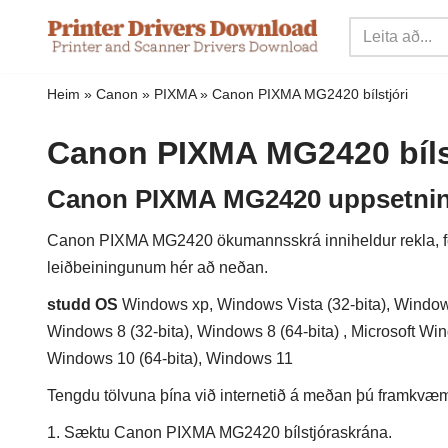
Sleppa
yfir
Heim
»
Canon
»
PIXMA
»
Canon PIXMA MG2420 bílstjóri
í
innihald
Canon PIXMA MG2420 bíls
Canon PIXMA MG2420 uppsetninga
Canon PIXMA MG2420 ökumannsskrá inniheldur rekla, forr
leiðbeiningunum hér að neðan.
studd OS
Windows xp, Windows Vista (32-bita), Windows 
Windows 8 (32-bita), Windows 8 (64-bita) , Microsoft Win
Windows 10 (64-bita), Windows 11
Tengdu tölvuna þína við internetið á meðan þú framkvæmir
1. Sæktu Canon PIXMA MG2420 bílstjóraskrána.