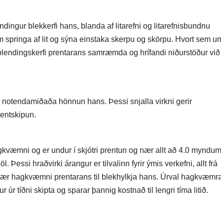
ngur blekkerfi hans, blanda af litarefni og litarefnisbundnu
m springa af lit og sýna einstaka skerpu og skörpu. Hvort sem u
 blendingskerfi prentarans samræmda og hrífandi niðurstöður við
 notendamiðaða hönnun hans. Þessi snjalla virkni gerir
rentskipun.
kvæmni og er undur í skjótri prentun og nær allt að 4.0 myndum
öl. Þessi hraðvirki árangur er tilvalinn fyrir ýmis verkefni, allt frá
 nær hagkvæmni prentarans til blekhylkja hans. Úrval hagkvæmr
úr tíðni skipta og sparar þannig kostnað til lengri tíma litið.