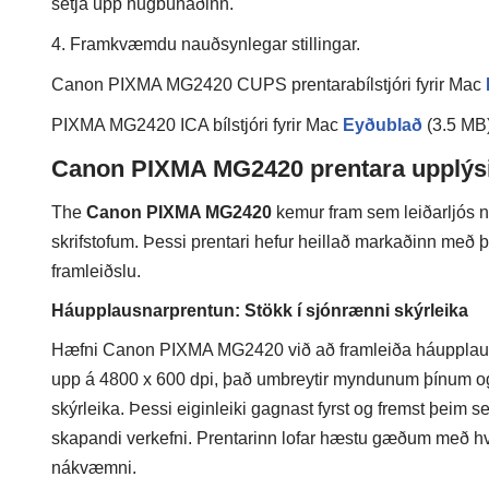
setja upp hugbúnaðinn.
4. Framkvæmdu nauðsynlegar stillingar.
Canon PIXMA MG2420 CUPS prentarabílstjóri fyrir Mac
PIXMA MG2420 ICA bílstjóri fyrir Mac
Eyðublað
(3.5 MB
Canon PIXMA MG2420 prentara upplýs
The
Canon PIXMA MG2420
kemur fram sem leiðarljós ný
skrifstofum. Þessi prentari hefur heillað markaðinn me
framleiðslu.
Háupplausnarprentun: Stökk í sjónrænni skýrleika
Hæfni Canon PIXMA MG2420 við að framleiða háupplausn
upp á 4800 x 600 dpi, það umbreytir myndunum þínum og
skýrleika. Þessi eiginleiki gagnast fyrst og fremst þeim s
skapandi verkefni. Prentarinn lofar hæstu gæðum með hver
nákvæmni.