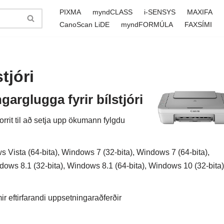
PIXMA
myndCLASS
i-SENSYS
MAXIFA
CanoScan LiDE
myndFORMÚLA
FAXSÍMI
tjóri
rglugga fyrir bílstjóri
it til að setja upp ökumann fylgdu
Vista (64-bita), Windows 7 (32-bita), Windows 7 (64-bita),
dows 8.1 (32-bita), Windows 8.1 (64-bita), Windows 10 (32-bita)
 eftirfarandi uppsetningaraðferðir