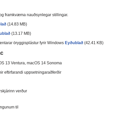
 og framkvæma nauðsynlegar stillingar.
lað
(14.83 MB)
ublað
(13.17 MB)
tarar öryggisplástur fyrir Windows
Eyðublað
(42.41 KB)
ac
OS 13 Ventura, macOS 14 Sonoma
 eftirfarandi uppsetningaraðferðir
rskjárinn verður
ingunum til