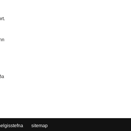
rt.
ann
ða
helgisstefna
sitemap