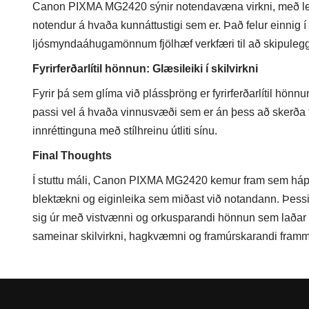
Canon PIXMA MG2420 sýnir notendavæna virkni, með leiða
notendur á hvaða kunnáttustigi sem er. Það felur einnig
ljósmyndaáhugamönnum fjölhæf verkfæri til að skipuleggj
Fyrirferðarlítil hönnun: Glæsileiki í skilvirkni
Fyrir þá sem glíma við plássþröng er fyrirferðarlítil hö
passi vel á hvaða vinnusvæði sem er án þess að skerða f
innréttinguna með stílhreinu útliti sínu.
Final Thoughts
Í stuttu máli, Canon PIXMA MG2420 kemur fram sem háp
blektækni og eiginleika sem miðast við notandann. Þessi p
sig úr með vistvænni og orkusparandi hönnun sem lað
sameinar skilvirkni, hagkvæmni og framúrskarandi frammi