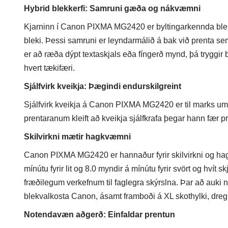
Hybrid blekkerfi: Samruni gæða og nákvæmni
Kjarninn í Canon PIXMA MG2420 er byltingarkennda blendi
bleki. Þessi samruni er leyndarmálið á bak við prenta se
er að ræða dýpt textaskjals eða fíngerð mynd, þá tryggir
hvert tækifæri.
Sjálfvirk kveikja: Þægindi endurskilgreint
Sjálfvirk kveikja á Canon PIXMA MG2420 er til marks um
prentaranum kleift að kveikja sjálfkrafa þegar hann fær p
Skilvirkni mætir hagkvæmni
Canon PIXMA MG2420 er hannaður fyrir skilvirkni og hag
mínútu fyrir lit og 8.0 myndir á mínútu fyrir svört og hvít skj
fræðilegum verkefnum til faglegra skýrslna. Þar að auki
blekvalkosta Canon, ásamt framboði á XL skothylki, dregur 
Notendavæn aðgerð: Einfaldar prentun