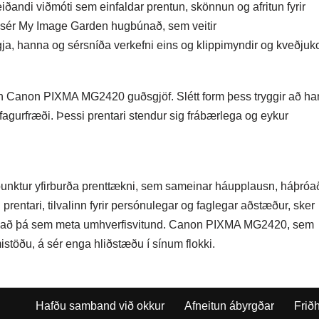
ndi viðmóti sem einfaldar prentun, skönnun og afritun fyrir
 í sér My Image Garden hugbúnað, sem veitir
a, hanna og sérsníða verkefni eins og klippimyndir og kveðjuko
nnun Canon PIXMA MG2420 guðsgjöf. Slétt form þess tryggir að h
agurfræði. Þessi prentari stendur sig frábærlega og eykur
unktur yfirburða prenttækni, sem sameinar háupplausn, háþróa
rentari, tilvalinn fyrir persónulegar og faglegar aðstæður, sker
ar að þá sem meta umhverfisvitund. Canon PIXMA MG2420, sem
stöðu, á sér enga hliðstæðu í sínum flokki.
Hafðu samband við okkur
Afneitun ábyrgðar
Frið