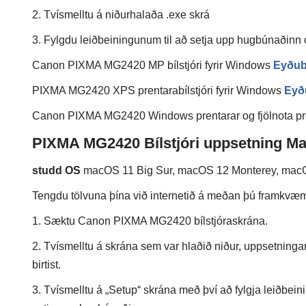
2. Tvísmelltu á niðurhalaða .exe skrá
3. Fylgdu leiðbeiningunum til að setja upp hugbúnaðinn
Canon PIXMA MG2420 MP bílstjóri fyrir Windows
Eyðub
PIXMA MG2420 XPS prentarabílstjóri fyrir Windows
Eyð
Canon PIXMA MG2420 Windows prentarar og fjölnota pren
PIXMA MG2420 Bílstjóri uppsetning M
studd OS
macOS 11 Big Sur, macOS 12 Monterey, mac
Tengdu tölvuna þína við internetið á meðan þú framkvæmir
1. Sæktu Canon PIXMA MG2420 bílstjóraskrána.
2. Tvísmelltu á skrána sem var hlaðið niður, uppsetninga
birtist.
3. Tvísmelltu á „Setup“ skrána með því að fylgja leiðbein