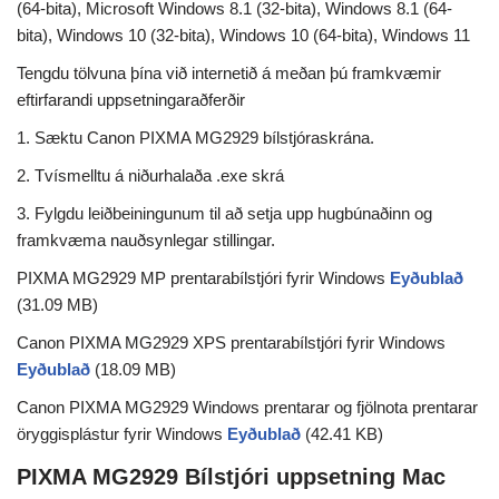
(64-bita), Microsoft Windows 8.1 (32-bita), Windows 8.1 (64-
bita), Windows 10 (32-bita), Windows 10 (64-bita), Windows 11
Tengdu tölvuna þína við internetið á meðan þú framkvæmir
eftirfarandi uppsetningaraðferðir
1. Sæktu Canon PIXMA MG2929 bílstjóraskrána.
2. Tvísmelltu á niðurhalaða .exe skrá
3. Fylgdu leiðbeiningunum til að setja upp hugbúnaðinn og
framkvæma nauðsynlegar stillingar.
PIXMA MG2929 MP prentarabílstjóri fyrir Windows
Eyðublað
(31.09 MB)
Canon PIXMA MG2929 XPS prentarabílstjóri fyrir Windows
Eyðublað
(18.09 MB)
Canon PIXMA MG2929 Windows prentarar og fjölnota prentarar
öryggisplástur fyrir Windows
Eyðublað
(42.41 KB)
PIXMA MG2929 Bílstjóri uppsetning Mac