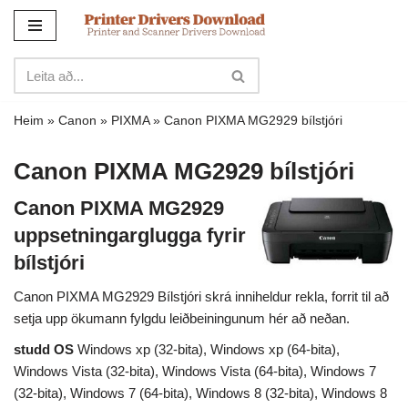
Sleppa
yfir
í
innihald
Heim
»
Canon
»
PIXMA
»
Canon PIXMA MG2929 bílstjóri
Canon PIXMA MG2929 bílstjóri
Canon PIXMA MG2929
uppsetningarglugga fyrir
bílstjóri
Canon PIXMA MG2929 Bílstjóri skrá inniheldur rekla, forrit til að
setja upp ökumann fylgdu leiðbeiningunum hér að neðan.
studd OS
Windows xp (32-bita), Windows xp (64-bita),
Windows Vista (32-bita), Windows Vista (64-bita), Windows 7
(32-bita), Windows 7 (64-bita), Windows 8 (32-bita), Windows 8