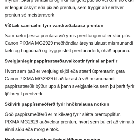
er lengur óskýrt eða pixlað prentun, sem tryggir að sérhver
prentun sé meistaraverk.
Víðtæk samhæfni fyrir vandræðalausa prentun
Samhæfni þessa prentara við ýmis prenttungumál er stór plús.
Canon PIXMA MG2929 meðhöndlar áreynslulaust mismunandi
tæki og hugbúnað og tryggir slétt prentunarferli, óháð uppruna.
Sveigjanlegir pappírsstærðarvalkostir fyrir allar þarfir
Hvort sem það er venjuleg skjöl eða stærri útprentanir, geta
Canon PIXMA MG2929 til að takast á við mismunandi
pappírsstærðir býður upp á þann sveigjanleika sem þú þarft fyrir
fjölbreytt prentverk.
Skilvirk pappírsmeðferð fyrir hnökralausa notkun
Góð pappírsmeðferð er mikilvæg fyrir slétta prentupplifun.
PIXMA MG2929 auðveldar prentun, hvort sem þú ert að vinna á
einni síðu eða mörg eintök.
Hagkvæm orkunotkun fyrir sjálfbæra prentun