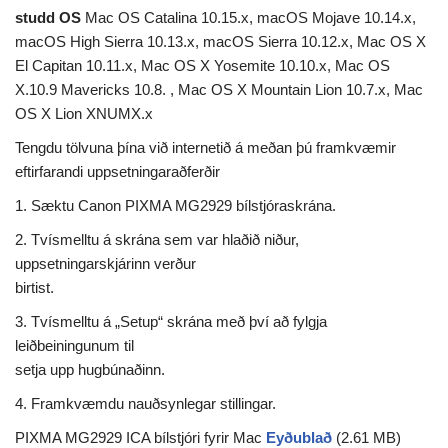
studd OS
Mac OS Catalina 10.15.x, macOS Mojave 10.14.x,
macOS High Sierra 10.13.x, macOS Sierra 10.12.x, Mac OS X
El Capitan 10.11.x, Mac OS X Yosemite 10.10.x, Mac OS
X.10.9 Mavericks 10.8. , Mac OS X Mountain Lion 10.7.x, Mac
OS X Lion XNUMX.x
Tengdu tölvuna þína við internetið á meðan þú framkvæmir
eftirfarandi uppsetningaraðferðir
1. Sæktu Canon PIXMA MG2929 bílstjóraskrána.
2. Tvísmelltu á skrána sem var hlaðið niður,
uppsetningarskjárinn verður
birtist.
3. Tvísmelltu á „Setup“ skrána með því að fylgja
leiðbeiningunum til
setja upp hugbúnaðinn.
4. Framkvæmdu nauðsynlegar stillingar.
PIXMA MG2929 ICA bílstjóri fyrir Mac
Eyðublað
(2.61 MB)