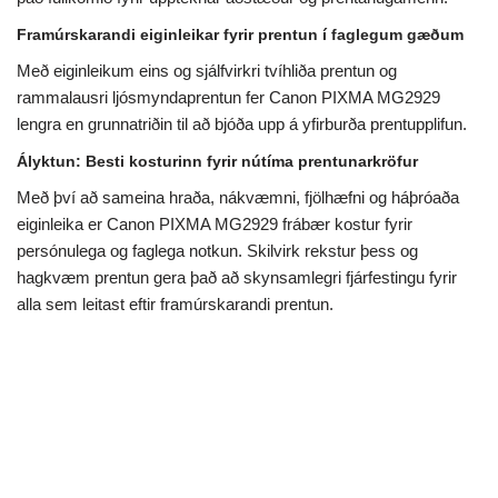
Framúrskarandi eiginleikar fyrir prentun í faglegum gæðum
Með eiginleikum eins og sjálfvirkri tvíhliða prentun og
rammalausri ljósmyndaprentun fer Canon PIXMA MG2929
lengra en grunnatriðin til að bjóða upp á yfirburða prentupplifun.
Ályktun: Besti kosturinn fyrir nútíma prentunarkröfur
Með því að sameina hraða, nákvæmni, fjölhæfni og háþróaða
eiginleika er Canon PIXMA MG2929 frábær kostur fyrir
persónulega og faglega notkun. Skilvirk rekstur þess og
hagkvæm prentun gera það að skynsamlegri fjárfestingu fyrir
alla sem leitast eftir framúrskarandi prentun.