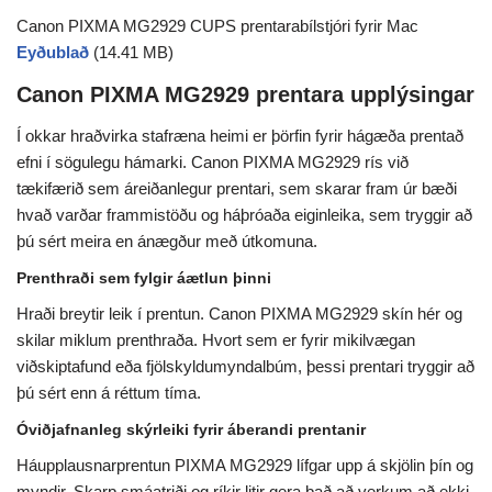
Canon PIXMA MG2929 CUPS prentarabílstjóri fyrir Mac
Eyðublað
(14.41 MB)
Canon PIXMA MG2929 prentara upplýsingar
Í okkar hraðvirka stafræna heimi er þörfin fyrir hágæða prentað
efni í sögulegu hámarki. Canon PIXMA MG2929 rís við
tækifærið sem áreiðanlegur prentari, sem skarar fram úr bæði
hvað varðar frammistöðu og háþróaða eiginleika, sem tryggir að
þú sért meira en ánægður með útkomuna.
Prenthraði sem fylgir áætlun þinni
Hraði breytir leik í prentun. Canon PIXMA MG2929 skín hér og
skilar miklum prenthraða. Hvort sem er fyrir mikilvægan
viðskiptafund eða fjölskyldumyndalbúm, þessi prentari tryggir að
þú sért enn á réttum tíma.
Óviðjafnanleg skýrleiki fyrir áberandi prentanir
Háupplausnarprentun PIXMA MG2929 lífgar upp á skjölin þín og
myndir. Skarp smáatriði og ríkir litir gera það að verkum að ekki