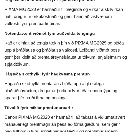
PIXMA MG2929 er hannaður til þæginda og virkar á skilvirkan
hátt, dregur úr orkukostnaði og gerir hann að vistvænum
valkosti fyrir prentþarfir þínar.
Notendavænt viðmót fyrir auðvelda tengingu
Það er einfalt að tengja tækin þín við PIXMA MG2929 og bjóða
upp á þráðlausa og þráðlausa valkosti. Leiðandi viðmót þess
gerir þér kleift að prenta áreynslulaust úr tölvum, snjallsímum og
spjaldtölvum.
Hágæða skothylki fyrir hagkvæma prentun
Hágæða skothylki prentarans bjóða upp á glæsilega
blaðsíðuávöxtun, dregur úr þörfinni fyrir tíðar endurnýjun og
sparar þér bæði tíma og peninga.
Tilvalið fyrir miklar prentunarþarfir
Canon PIXMA MG2929 er hannað til að takast á við umtalsvert
mánaðarlegt prentmagn án þess að fórna gæðum, sem gerir
það fullkomið fyrir uppteknar aðstæður og prentáhugamenn.